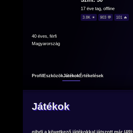
Szint: 50
17 éve tag, offline
3.8K ☀
903 💬
101 🔥
40 éves, férfi
Magyarország
Profil
Eszközök
Játékok
Értékelések
Játékok
gibdj a következő játékokkal játszott már (49)