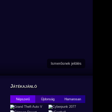
Ismerősnek jelölés
Játékajánló
Népszerű
Újdonság
Hamarosan