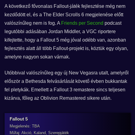
A következő fővonalas Fallout-játék fejlesztése még nem
kezdődött el, és a The Elder Scrolls 6 megjelenése előtt
valószínűleg nem is fog. A
Friends per Second
podcast
legutóbbi adásában Jordan Middler, a VGC riportere
kifejtette, hogy a Fallout 5 még jóval odébb van, azonban
fejlesztés alatt áll több Fallout-projekt is, köztük egy olyan,
amelyre nagyon sokan várnak.
Utóbbival valószínűleg egy új New Vegasra utalt, amelyről
először a Bethesda felvásárlását követő évben bukkantak
fel pletykák. Emellett a Fallout 3 remastere sincs teljesen
kizárva, főleg az Oblivion Remastered sikere után.
Fallout 5
Megjelenés: TBA
Műfaj: Akció, Kaland, Szerepjáték