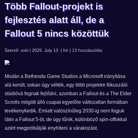
Több Fallout-projekt is
fejlesztés alatt áll, de a
Fallout 5 nincs közöttük
Szerző:
xoki
| 2025. July 13. | hír |
13 hozzászólás
Miután a Bethesda Game Studios a Microsoft irányítása
alá került, sokan úgy vélték, egy több projektre fókuszáló
stúdióvá fognak fejlődni, azonban a Fallout és a The Elder
Scrolls mögött álló csapat egyelőre változatlan formában
tevékenykedik. Emiatt valószínűleg 2030-ig nem fogjuk
látni a Fallout 5-öt, de úgy tűnik, különböző spin-offokkal
azért megpróbálják enyhíteni a várakozást.