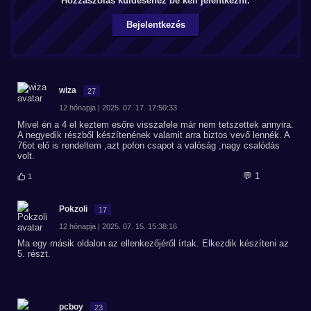
Hozzászólás küldéséhez be kell jelentkezni.
Bejelentkezés
wiza
27
12 hónapja | 2025. 07. 17. 17:50:33
Mivel én a 4 el keztem esőre visszafele már nem tetszettek annyira.
A negyedik részből készítenének valamit arra biztos vevő lennék. A
76ot elő is rendeltem ,azt pofon csapot a valóság ,nagy csalódás
volt.
💬 1
1
Pokzoli
17
12 hónapja | 2025. 07. 15. 15:38:16
Ma egy másik oldalon az ellenkezőjéről írtak. Elkezdik készíteni az
5. részt.
pcboy
23