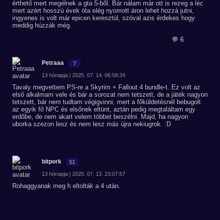
érthető mert megélnek a gta 5-ből. Bár nálam már ott is rezeg a léc
mert azért hosszú évek óta elég nyomott áron lehet hozzá jutni,
ingyenes is volt már epicen keresztül, szóval azis érdekes hogy
meddig húzzák még.
💬 6
Petraaa
7
13 hónapja | 2025. 07. 14. 06:58:34
Tavaly megvettem PS-re a Skyrim + Fallout 4 bundle-t. Ez volt az
első alkalmam vele és bár a sorozat nem tetszett, de a játék nagyon
tetszett, bár nem tudtam végigvinni, mert a főküldetésnél bebugolt
az egyik fő NPC és elsőnek eltünt, aztán pedig megtaláltam egy
erdőbe, de nem akart velem többet beszélni. Majd, ha nagyon
uborka szezon lesz és nem lesz más újra nekiugrok. :D
bitpork
51
13 hónapja | 2025. 07. 13. 23:07:57
Rohaggyanak meg h eltolták a 4 után.