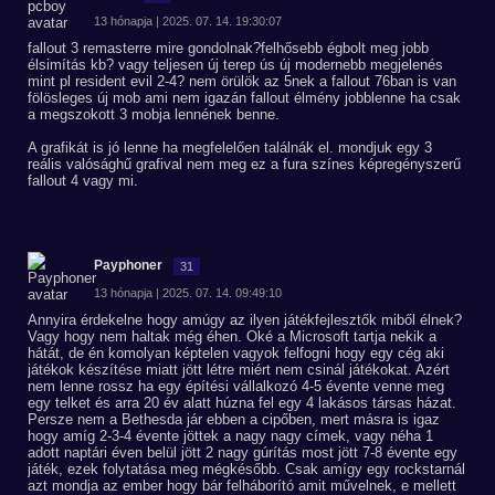
13 hónapja | 2025. 07. 14. 19:30:07
fallout 3 remasterre mire gondolnak?felhősebb égbolt meg jobb
élsimítás kb? vagy teljesen új terep ús új modernebb megjelenés
mint pl resident evil 2-4? nem örülök az 5nek a fallout 76ban is van
fölösleges új mob ami nem igazán fallout élmény jobblenne ha csak
a megszokott 3 mobja lennének benne.
A grafikát is jó lenne ha megfelelően találnák el. mondjuk egy 3
reális valósághű grafival nem meg ez a fura színes képregényszerű
fallout 4 vagy mi.
Payphoner
31
13 hónapja | 2025. 07. 14. 09:49:10
Annyira érdekelne hogy amúgy az ilyen játékfejlesztők miből élnek?
Vagy hogy nem haltak még éhen. Oké a Microsoft tartja nekik a
hátát, de én komolyan képtelen vagyok felfogni hogy egy cég aki
játékok készítése miatt jött létre miért nem csinál játékokat. Azért
nem lenne rossz ha egy építési vállalkozó 4-5 évente venne meg
egy telket és arra 20 év alatt húzna fel egy 4 lakásos társas házat.
Persze nem a Bethesda jár ebben a cipőben, mert másra is igaz
hogy amíg 2-3-4 évente jöttek a nagy nagy címek, vagy néha 1
adott naptári éven belül jött 2 nagy gúrítás most jött 7-8 évente egy
játék, ezek folytatása meg mégkésőbb. Csak amígy egy rockstarnál
azt mondja az ember hogy bár felháborító amit művelnek, e mellett