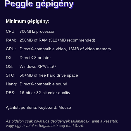
Peggle gépigény
Minimum gépigény:
CPU:
700MHz processor
RAM:
256MB of RAM (512+MB recommended)
GPU:
DirectX-compatible video, 16MB of video memory
DX:
DirectX 8 or later
OS:
Windows XP/Vista/7
STO:
50+MB of free hard drive space
Hang:
DirectX-compatible sound
RES:
16-bit or 32-bit color quality
Ajánlott periféria: Keyboard, Mouse
Az oldalon csak hivatalos gépigények találhatóak, amit a készítők
vagy egy hivatalos forgalmazó cég tett közzé.