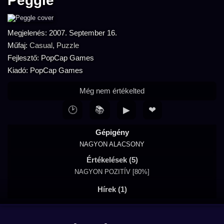
Peggle
Megjelenés: 2007. September 16.
Műfaj:
Casual
,
Puzzle
Fejlesztő: PopCap Games
Kiadó: PopCap Games
Még nem értékelted
🕑
📚
▶
❤
Gépigény
NAGYON ALACSONY
Értékelések (5)
NAGYON POZITÍV [80%]
Hírek (1)