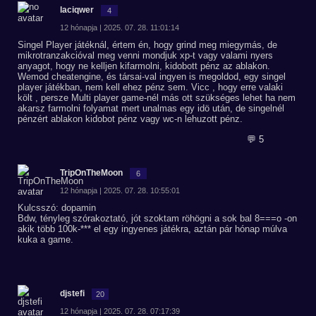
laciqwer
4
12 hónapja | 2025. 07. 28. 11:01:14
Singel Player játéknál, értem én, hogy grind meg miegymás, de
mikrotranzakcióval meg venni mondjuk xp-t vagy valami nyers
anyagot, hogy ne kelljen kifarmolni, kidobott pénz az ablakon.
Wemod cheatengine, és társai-val ingyen is megoldod, egy singel
player játékban, nem kell ehez pénz sem. Vicc , hogy erre valaki
költ , persze Multi player game-nél más ott szükséges lehet ha nem
akarsz farmolni folyamat mert unalmas egy idö után, de singelnél
pénzért ablakon kidobot pénz vagy wc-n lehuzott pénz.
💬 5
TripOnTheMoon
6
12 hónapja | 2025. 07. 28. 10:55:01
Kulcsszó: dopamin
Bdw, tényleg szórakoztató, jót szoktam röhögni a sok bal 8===o -on
akik több 100k-*** el egy ingyenes játékra, aztán pár hónap múlva
kuka a game.
djstefi
20
12 hónapja | 2025. 07. 28. 07:17:39