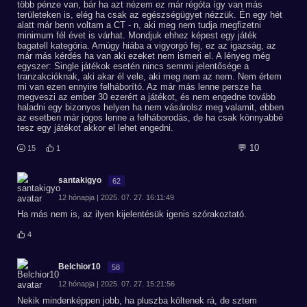
több pénze van, bár ha azt nézem ez már régóta így van más
területeken is, elég ha csak az egészségügyet nézzük. Én egy hét
alatt már benn voltam a CT - n, aki meg nem tudja megfizetni
minimum fél évet is várhat. Mondjuk ehhez képest egy játék
bagatell kategória. Amúgy hiába a vigyorgó fej, ez az igazság, az
már más kérdés ha van aki ezeket nem ismeri el. A lényeg még
egyszer: Single játékok esetén nincs semmi jelentősége a
tranzakcióknak, aki akar él vele, aki meg nem az nem. Nem értem
mi van ezen ennyire felháborító. Az már más lenne persze ha
megveszi az ember 30 ezerért a játékot, és nem engedne tovább
haladni egy bizonyos helyen ha nem vásárolsz meg valamit, ebben
az esetben már jogos lenne a felháborodás, de ha csak könnyabbé
tesz egy játékot akkor el lehet engedni.
💬 10
15
1
santakigyo
62
12 hónapja | 2025. 07. 27. 16:11:49
Ha más nem is, az ilyen kijelentésük igenis szórakoztató.
4
Belchior10
58
12 hónapja | 2025. 07. 27. 15:21:56
Nekik mindenképpen jobb, ha pluszba költenek rá, de sztem