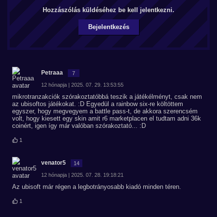
Hozzászólás küldéséhez be kell jelentkezni.
Bejelentkezés
Petraaa
7
12 hónapja | 2025. 07. 29. 13:53:55
mikrotranzakciók szórakoztatóbbá teszik a játékélményt, csak nem
az ubisoftos játékokat. :D Egyedül a rainbow six-re költöttem
egyszer, hogy megvegyem a battle pass-t, de akkora szerencsém
volt, hogy kiesett egy skin amit r6 marketplacen el tudtam adni 36k
coinért, igen így már valóban szórakoztató... :D
1
venator5
14
12 hónapja | 2025. 07. 28. 19:18:21
Az ubisoft már régen a legbotrányosabb kiadó minden téren.
1