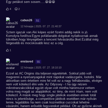
Egy petákot sem sosem.....😁😁😁
4
2
cabus26
51
12 hónapja | 2025. 07. 27. 21:40:37
Sztem igazuk van.Aki képes ezért fizetni addig nekik is jó.
Komolyra fordítva:Egyre pofátlanabb dolgokat nyilatkoznak annak
tükrében,hogy lényegében a tencent felvásárolta őket.Ezáltal még
férgesebb és mocskosabb lesz ez a cég.
1
enslaved
55
12 hónapja | 2025. 07. 27. 18:10:10
Ezzel az AC Origins óta teljesen egyetértek. Sokkal jobb volt
megvenni a nyersanyagokat mint napokat vadászgatni, lootolni. Már
akkoriban sem értettem mire fel volt ez a nagy felháborodás, elvégre
nem volt kötelező élni vele. Az Odyssey - t ha úgy nézem
mikrotranzakciókkal együtt olyan volt mintha háromszor vettem
volna meg magát az alapjátékot, ez tény, de mint írtam, nem volt
kötelező. A másik meg hogy single játékok esetében ennek totál
nincs is jelentősége, a competitive játékok esetében már nyilván
lenne, legalábbis ha nem csak kozmetikai cuccokat lehetne
vásárolni, hanem erősebb fegyvereket például. Ott az győzne akinek