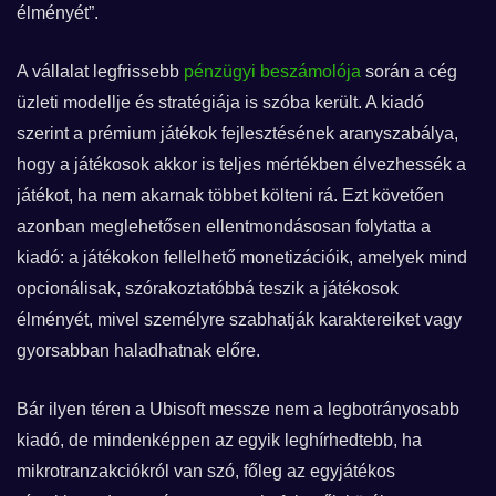
élményét”.
A vállalat legfrissebb
pénzügyi beszámolója
során a cég
üzleti modellje és stratégiája is szóba került. A kiadó
szerint a prémium játékok fejlesztésének aranyszabálya,
hogy a játékosok akkor is teljes mértékben élvezhessék a
játékot, ha nem akarnak többet költeni rá. Ezt követően
azonban meglehetősen ellentmondásosan folytatta a
kiadó: a játékokon fellelhető monetizációik, amelyek mind
opcionálisak, szórakoztatóbbá teszik a játékosok
élményét, mivel személyre szabhatják karaktereiket vagy
gyorsabban haladhatnak előre.
Bár ilyen téren a Ubisoft messze nem a legbotrányosabb
kiadó, de mindenképpen az egyik leghírhedtebb, ha
mikrotranzakciókról van szó, főleg az egyjátékos