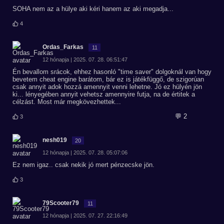
SOHA nem az a hülye aki kéri hanem az aki megadja...
4
Ordas_Farkas
11
12 hónapja | 2025. 07. 28. 06:51:47
Én bevallom srácok, ehhez hasonló "time saver" dolgoknál van hogy
bevetem cheat engine barátom, bár ez is játékfüggő, de szigorúan
csak annyit adok hozzá amennyit venni lehetne. Jó ez hülyén jön
ki... lényegében annyit vehetsz amennyire futja, na de értitek a
célzást. Most már megkövezhettek...
💬 2
3
nesh019
20
12 hónapja | 2025. 07. 28. 05:07:06
Ez nem igaz.. csak nekik jó mert pénzecske jön.
3
79Scooter79
11
12 hónapja | 2025. 07. 27. 22:16:49