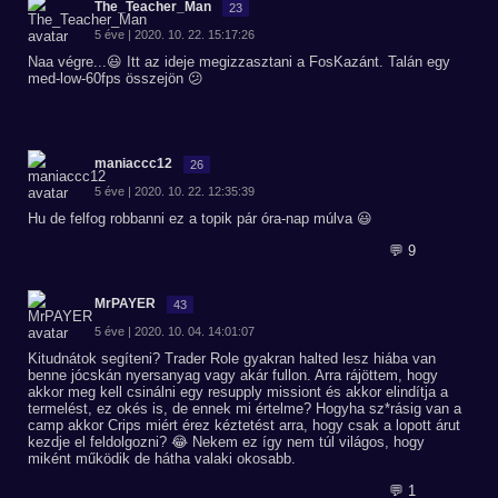
The_Teacher_Man
23
5 éve | 2020. 10. 22. 15:17:26
Naa végre...😃 Itt az ideje megizzasztani a FosKazánt. Talán egy
med-low-60fps összejön 😕
maniaccc12
26
5 éve | 2020. 10. 22. 12:35:39
Hu de felfog robbanni ez a topik pár óra-nap múlva 😃
💬 9
MrPAYER
43
5 éve | 2020. 10. 04. 14:01:07
Kitudnátok segíteni? Trader Role gyakran halted lesz hiába van
benne jócskán nyersanyag vagy akár fullon. Arra rájöttem, hogy
akkor meg kell csinálni egy resupply missiont és akkor elindítja a
termelést, ez okés is, de ennek mi értelme? Hogyha sz*rásig van a
camp akkor Crips miért érez kéztetést arra, hogy csak a lopott árut
kezdje el feldolgozni? 😂 Nekem ez így nem túl világos, hogy
miként működik de hátha valaki okosabb.
💬 1