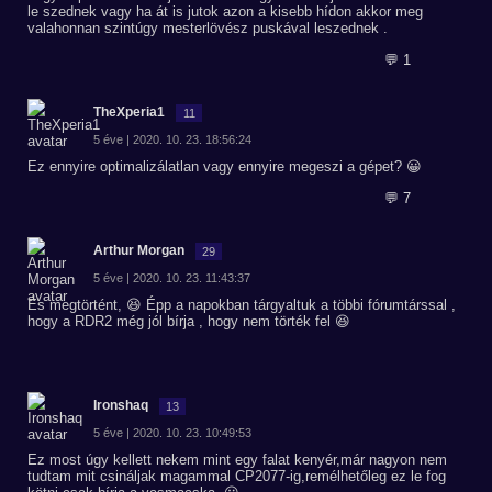
le szednek vagy ha át is jutok azon a kisebb hídon akkor meg
valahonnan szintúgy mesterlövész puskával leszednek .
💬 1
TheXperia1
11
5 éve | 2020. 10. 23. 18:56:24
Ez ennyire optimalizálatlan vagy ennyire megeszi a gépet? 😀
💬 7
Arthur Morgan
29
5 éve | 2020. 10. 23. 11:43:37
És megtörtént, 😆 Épp a napokban tárgyaltuk a többi fórumtárssal ,
hogy a RDR2 még jól bírja , hogy nem törték fel 😆
Ironshaq
13
5 éve | 2020. 10. 23. 10:49:53
Ez most úgy kellett nekem mint egy falat kenyér,már nagyon nem
tudtam mit csináljak magammal CP2077-ig,remélhetőleg ez le fog