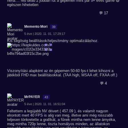
néha.... red dead 2 jobban fut a gépemen mint pár 5+ éves game 😃
egészen hihetetlen
💬 17
Memento Mori
39
5 éve | 2020. 11. 01. 17:29:17
Kis segítség beállítások/teljesítmény optimalizáláshoz.
Viszonyítási alapként az én gépemen 50-60 fps-t lehet kihozni a
játékból FHD max beállításokkal. (TAA high, MSAA off, FXAA off.)
💬 4
MrPAYER
43
5 éve | 2020. 11. 01. 16:51:04
Feltettem a legújabb NV drivert ( 457.09 ), és valamit nagyon
elrontott mert 40 FPS is alig van meg, illetve ami még rosszabb
teljesen tönkretette a grafikát, a fűnek mintha nem lenne árnyéka,
meg mintha 720p lenne, tiszta homályos minden, az állatokon