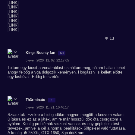
[LINK]
[LINK]
[LINK]
[LINK]
[LINK]
[LINK]
[LINK]
💬 13
Kings Bounty fan
60
5 éve | 2020. 12. 02. 22:17:05
Toltam egy kicsit a vonatrablást csináltam meg, nálam hallani lehet
ahogy felbőg a vga dolgozik keményen. Horgászni is kellett előtte
egy kisfiúval. Eddig tetszetős.
Th3rminate
1
5 éve | 2020. 11. 21. 10:40:17
Sziasztok. Ezekre a hideg időkre nagyon megjött a kedvem valami
újításra és ez az a játék, amire már hosszú idők óta csorgatom a
nyálam. Konfig problémák viszont vannak és egy gépfejlesztést
tervezek, amivel a cél a normal beállítások 60fps-sel való futtatása.
A konfig: i5 2500k, GTX 1650, 8gb ddr3 ram