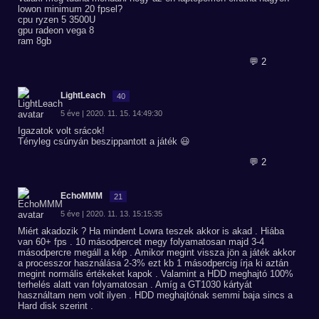
lowon minimum 20 fpsel?
cpu ryzen 5 3500U
gpu radeon vega 8
ram 8gb
💬 2
LightLeach
40
5 éve | 2020. 11. 15. 14:49:30
Igazatok volt srácok!
Tényleg csúnyán beszippantott a játék 😃
💬 2
EchoMMM
21
5 éve | 2020. 11. 13. 15:15:35
Miért akadozik ? Ha mindent Lowra teszek akkor is akad . Hiába
van 60+ fps . 10 másodpercet megy folyamatosan majd 3-4
másodpercre megáll a kép . Amikor megint vissza jön a játék akkor
a processzor használása 2-3% ezt kb 1 másodpercig írja ki aztán
megint normális értékeket kapok . Valamint a HDD meghajtó 100%
terhelés alatt van folyamatosan . Amíg a GT1030 kártyát
használtam nem volt ilyen . HDD meghajtónak semmi baja sincs a
Hard disk szerint .