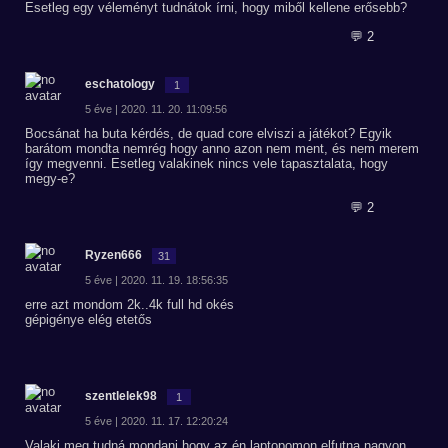
Esetleg egy véleményt tudnátok írni, hogy miből kellene erősebb?
💬 2
eschatology
1
5 éve | 2020. 11. 20. 11:09:56
Bocsánat ha buta kérdés, de quad core elviszi a játékot? Egyik
barátom mondta nemrég hogy anno azon nem ment, és nem merem
így megvenni. Esetleg valakinek nincs vele tapasztalata, hogy
megy-e?
💬 2
Ryzen666
31
5 éve | 2020. 11. 19. 18:56:35
erre azt mondom 2k..4k full hd okés
gépigénye elég etetős
szentlelek98
1
5 éve | 2020. 11. 17. 12:20:24
Valaki meg tudná mondani hogy az én laptopomon elfutna nagyon