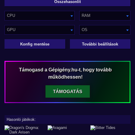
CPU
RAM
GPU
OS
Konfig mentése
További beállítások
Támogasd a Gépigény.hu-t, hogy tovább
működhessen!
TÁMOGATÁS
Hasonló játékok: