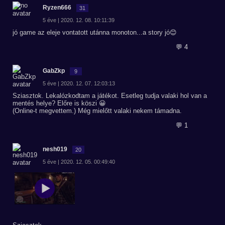
Ryzen666
31
5 éve | 2020. 12. 08. 10:11:39
jó game az eleje vontatott utánna monoton...a story jó😊
💬 4
GabZkp
9
5 éve | 2020. 12. 07. 12:03:13
Sziasztok. Lekalózkodtam a játékot. Esetleg tudja valaki hol van a
mentés helye? Előre is köszi 😀
(Online-t megvettem.) Még mielőtt valaki nekem támadna.
💬 1
nesh019
20
5 éve | 2020. 12. 05. 00:49:40