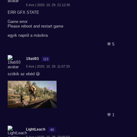
5 éve | 2020. 10. 29. 21:12:35
ERR GFX STATE
Game error
Please reboot and restart game
egyik napról a másikra
💬 5
19ati93
113
5 éve | 2020. 10. 29. 11:07:33
szökik az ebéd 😃
💬 1
LightLeach
40