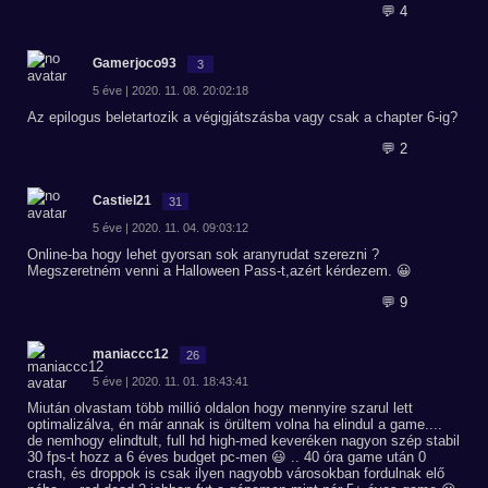
💬 4
Gamerjoco93
3
5 éve | 2020. 11. 08. 20:02:18
Az epilogus beletartozik a végigjátszásba vagy csak a chapter 6-ig?
💬 2
Castiel21
31
5 éve | 2020. 11. 04. 09:03:12
Online-ba hogy lehet gyorsan sok aranyrudat szerezni ?
Megszeretném venni a Halloween Pass-t,azért kérdezem. 😀
💬 9
maniaccc12
26
5 éve | 2020. 11. 01. 18:43:41
Miután olvastam több millió oldalon hogy mennyire szarul lett
optimalizálva, én már annak is örültem volna ha elindul a game....
de nemhogy elindtult, full hd high-med keveréken nagyon szép stabil
30 fps-t hozz a 6 éves budget pc-men 😃 .. 40 óra game után 0
crash, és droppok is csak ilyen nagyobb városokban fordulnak elő