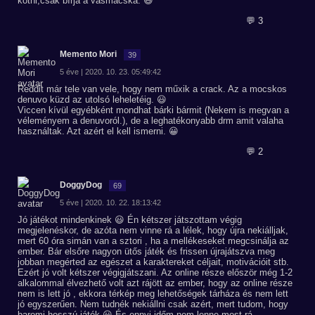
kötni,csak bírja a vasmacska. 😃
💬 3
Memento Mori
39
5 éve | 2020. 10. 23. 05:49:42
Reddit már tele van vele, hogy nem műxik a crack. Az a mocskos
denuvo küzd az utolsó leheletéig. 😃
Viccen kívül egyébként mondhat bárki bármit (Nekem is megvan a
véleményem a denuvoról.), de a leghatékonyabb drm amit valaha
használtak. Azt azért el kell ismerni. 😀
💬 2
DoggyDog
69
5 éve | 2020. 10. 22. 18:13:42
Jó játékot mindenkinek 😃 Én kétszer játszottam végig
megjelenéskor, de azóta nem vinne rá a lélek, hogy újra nekiálljak,
mert 60 óra simán van a sztori , ha a mellékeseket megcsinálja az
ember. Bár elsőre nagyon ütős játék és frissen újrajátszva meg
jobban megérted az egészet a karaktereket céljait, motivációit stb.
Ezért jó volt kétszer végigjátszani. Az online része először még 1-2
alkalommal élvezhető volt azt rájött az ember, hogy az online része
nem is lett jó , ekkora térkép meg lehetőségek tárháza és nem lett
jó egyszerűen. Nem tudnék nekiállni csak azért, mert tudom, hogy
baromi hosszú játék 😃 És ennyi időm nem lenne most rá...