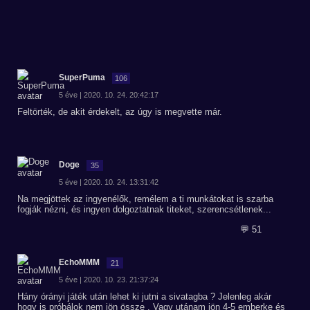
SuperPuma
106
5 éve | 2020. 10. 24. 20:42:17
Feltörték, de akit érdekelt, az úgy is megvette már.
Doge
35
5 éve | 2020. 10. 24. 13:31:42
Na megjöttek az ingyenélők, remélem a ti munkátokat is szarba
fogják nézni, és ingyen dolgoztatnak titeket, szerencsétlenek...
💬 51
EchoMMM
21
5 éve | 2020. 10. 23. 21:37:24
Hány órányi játék után lehet ki jutni a sivatagba ? Jelenleg akár
hogy is próbálok nem jön össze . Vagy utánam jön 4-5 emberke és