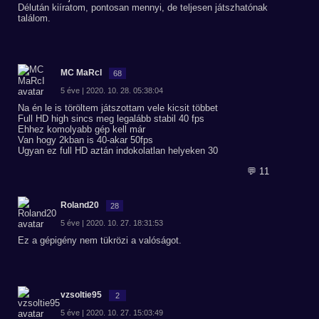
Délután kiíratom, pontosan mennyi, de teljesen játszhatónak
találom.
MC MaRcI
68
5 éve | 2020. 10. 28. 05:38:04
Na én le is töröltem játszottam vele kicsit többet
Full HD high sincs meg legalább stabil 40 fps
Ehhez komolyabb gép kell már
Van hogy 2kban is 40-akar 50fps
Ugyan ez full HD aztán indokolatlan helyeken 30
💬 11
Roland20
28
5 éve | 2020. 10. 27. 18:31:53
Ez a gépigény nem tükrözi a valóságot.
vzsoltie95
2
5 éve | 2020. 10. 27. 15:03:49