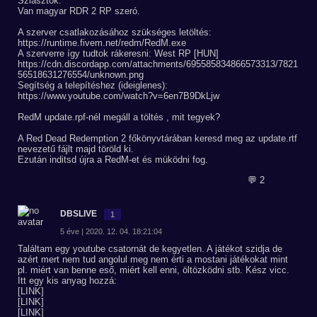
Sziasztok.
Van magyar RDR 2 RP szeró.
A szerver csatlakozásához szükséges letöltés:
https://runtime.fivem.net/redm/RedM.exe
A szerverre így tudtok rákeresni: West RP [HUN]
https://cdn.discordapp.com/attachments/695585834866573313/7821
56518631276554/unknown.png
Segítség a telepítéshez (ideiglenes):
https://www.youtube.com/watch?v=6en7B9DkLjw
RedM update.rpf-nél megáll a töltés , mit tegyek?
A Red Dead Redemption 2 főkönyvtárában keresd meg az update.rtf
nevezetű fájlt majd töröld ki.
Ezután inditsd újra a RedM-et és müködni fog.
💬 2
DBSLIVE
1
5 éve | 2020. 12. 04. 18:21:04
Találtam egy youtube csatornát de kegyetlen. A játékot szidja de
azért mert nem tud angolul meg nem érti a mostani játékokat mint
pl. miért van benne eső, miért kell enni, öltözködni stb. Kész vicc.
Itt egy kis anyag hozzá:
[LINK]
[LINK]
[LINK]