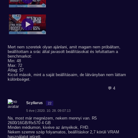
Mert nem szeretek olyan ajánlani, amit magam nem próbáltam,
beállítottam a srác által javasolt beállításokat és lefuttattam a
benchmarkot:
Min: 48
Max: 72
Átlag: 57
Kicsit mások, mint a saját beállításaim, de látványban nem láttam
különbséget.
💬 4
Scyllarus
22
5 éve | 2020. 10. 28. 09:07:13
Na, most már megnézem, nekem mennyi van. R5
2600/16GB/Rx570 4 GB
Minden médiumon, kivéve az árnyékok, FHD.
Nekem szemre szép folyamatos, beállításkor 2,7 körüli VRAM
használatot jelzett.