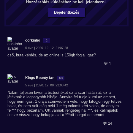
Hozzászólás küldéséhez be kell jelentkezni.
Bejelentkezés
corkinho
2
5 éve | 2020. 12. 12. 21:07:28
cső, buta kérdés, de az online is 150gb foglal igaz?
💬 1
Kings Bounty fan
60
5 éve | 2020. 12. 08. 22:03:42
Nálam teljesen kiveri a biztosítékot ez a szar halászat, ez a
játéknak a legnagyobb hibája. Annyira fel tudja kurni az embert,
hogy nem igaz. 1 órája szenvedtem vele, hogy kifogjon egy tetves
halat, és nem volt elég neki 1 még valamit kért volna, de annyira
fel*** hogy bezártam. Ott vannak rengeteg hal ***, és kalimpálok
össze vissza hogy bekapja azt a ***ott horgot de semmi.
💬 14