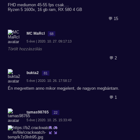
FHD mediumon 45-55 fps csak....
Ryzen 5 1600x, 16 gb ram, RX 580 4 GB
💬 15
MC MaRcI
68
5 éve | 2020. 10. 27. 09:17:13
Törölt hozzászólás
💬 2
bukta2
81
5 éve | 2020. 10. 26. 17:58:17
Én megvettem anno mikor megjelent, de nagyon megbántam.
💬 1
tamas98765
22
5 éve | 2020. 10. 25. 15:33:49