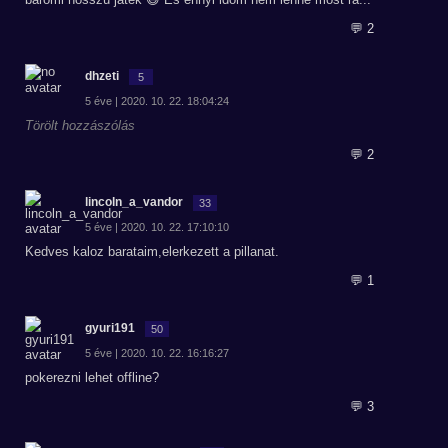
💬 2
dhzeti
5
5 éve | 2020. 10. 22. 18:04:24
Törölt hozzászólás
💬 2
lincoln_a_vandor
33
5 éve | 2020. 10. 22. 17:10:10
Kedves kaloz barataim,elerkezett a pillanat.
💬 1
gyuri191
50
5 éve | 2020. 10. 22. 16:16:27
pokerezni lehet offline?
💬 3