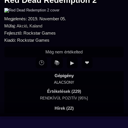
Red Dead Redemption 2
Megjelenés: 2019. November 05.
Műfaj:
Akció
,
Kaland
Fejlesztő: Rockstar Games
Kiadó: Rockstar Games
Még nem értékelted
🕑
📚
▶
❤
Gépigény
ALACSONY
Értékelések (229)
RENDKÍVÜL POZITÍV [95%]
Hírek (22)