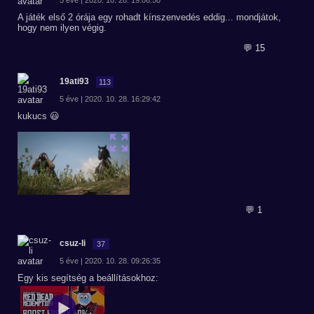
5 éve | 2020. 10. 28. 19:06:50
A játék első 2 órája egy rohadt kínszenvedés eddig... mondjátok,
hogy nem ilyen végig.
💬 15
19ati93
113
5 éve | 2020. 10. 28. 16:29:42
kukucs 😃
💬 1
csuz-li
37
5 éve | 2020. 10. 28. 09:26:35
Egy kis segítség a beállításokhoz: