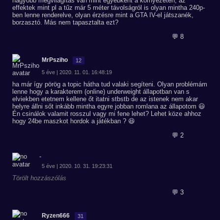
nagyobb megvilágítás van mint egyébként a környezeten, az
effektek mint pl a tűz már 5 méter távolságról is olyan mintha 240p-
ben lenne renderelve, olyan érzésre mint a GTA IV-el játszanék,
borzasztó. Más nem tapasztalta ezt?
💬 8
MrPsziho
12
5 éve | 2020. 11. 01. 16:48:19
ha már így pörög a topic hátha tud valaki segíteni. Olyan problémám
lenne hogy a karakterem (online) underweight állapotban van s
elviekben etetnem kellene őt itatni stbstb de az istenek nem akar
helyre állni sőt inkább mintha egyre jobban romlana az állapotom 😃
Én csinálok valamit rosszul vagy mi fene lehet? Lehet köze ahhoz
hogy 24be maszkot hordok a játékban ? 😆
💬 2
-
5 éve | 2020. 10. 31. 19:23:31
Törölt hozzászólás
💬 3
Ryzen666
31