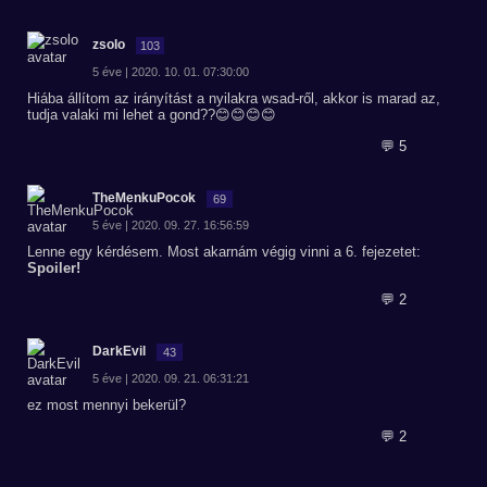
zsolo
103
5 éve | 2020. 10. 01. 07:30:00
Hiába állítom az irányítást a nyilakra wsad-ről, akkor is marad az,
tudja valaki mi lehet a gond??😊😊😊😊
💬 5
TheMenkuPocok
69
5 éve | 2020. 09. 27. 16:56:59
Lenne egy kérdésem. Most akarnám végig vinni a 6. fejezetet:
Spoiler!
💬 2
DarkEvil
43
5 éve | 2020. 09. 21. 06:31:21
ez most mennyi bekerül?
💬 2