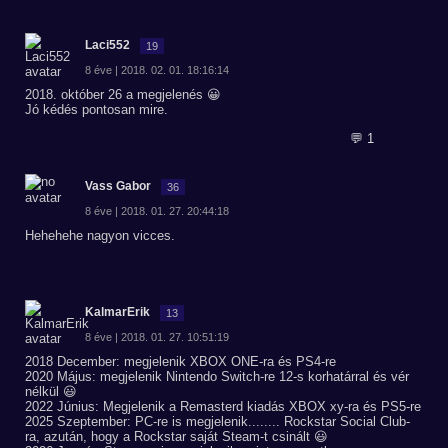
Laci552
19
8 éve | 2018. 02. 01. 18:16:14
2018. október 26 a megjelenés 😀
Jó kédés pontosan mire.
💬 1
Vass Gabor
36
8 éve | 2018. 01. 27. 20:44:18
Hehehehe nagyon vicces.
KalmarErik
13
8 éve | 2018. 01. 27. 10:51:19
2018 December: megjelenik XBOX ONE-ra és PS4-re
2020 Május: megjelenik Nintendo Switch-re 12-s korhatárral és vér
nélkül 😃
2022 Június: Megjelenik a Remasterd kiadás XBOX xy-ra és PS5-re
2025 Szeptember: PC-re is megjelenik........ Rockstar Social Club-
ra, azután, hogy a Rockstar saját Steam-t csinált 😃