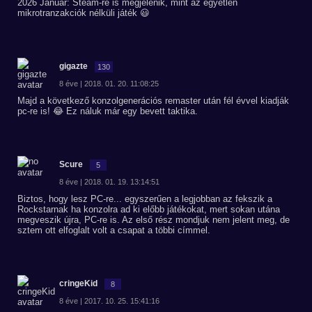
2026 Január: Steam-re is megjelenik, mint az egyetlen
mikrotranzakciók nélküli játék 😃
gigazte
130
8 éve | 2018. 01. 20. 11:08:25
Majd a következő konzolgenerációs remaster után fél évvel kiadják
pc-re is! 😂 Ez náluk már egy bevett taktika.
Scure
5
8 éve | 2018. 01. 19. 13:14:51
Biztos, hogy lesz PC-re... egyszerűen a legjobban az fekszik a
Rockstarnak ha konzolra ad ki előbb játékokat, mert sokan utána
megveszik újra, PC-re is. Az első rész mondjuk nem jelent meg, de
sztem ott elfoglalt volt a csapat a többi címmel.
cringeKid
8
8 éve | 2017. 10. 25. 15:41:16