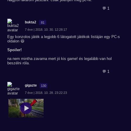
💬 1
bukta2
81
7 éve | 2018. 10. 30. 12:28:17
Egy konzolos játék a legjobb 6 látogatott játékok listáján egy PC-s
oldalon 😆
Spoiler!
na nem mintha zavarna mert jó kis game! és legalább van hol
beszélni róla.
💬 1
gigazte
130
7 éve | 2018. 10. 28. 23:22:23