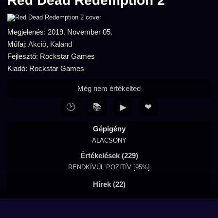
Red Dead Redemption 2
Megjelenés: 2019. November 05.
Műfaj:
Akció
,
Kaland
Fejlesztő: Rockstar Games
Kiadó: Rockstar Games
Még nem értékelted
🕑
📚
▶
❤
Gépigény
ALACSONY
Értékelések (229)
RENDKÍVÜL POZITÍV [95%]
Hírek (22)