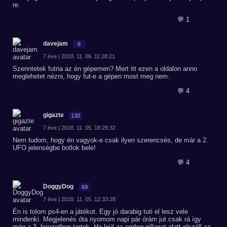
re.
💬 1
davejam
8
7 éve | 2018. 11. 06. 11:28:21
Szerintetek futna az én gépemen? Mert itt ezen a oldalon anno
meglehetet nézni, hogy fut-e a gépen most meg nem.
💬 4
gigazte
130
7 éve | 2018. 11. 05. 18:29:32
Nem tudom, hogy én vagyok-e csak ilyen szerencsés, de már a 2.
UFO jelenségbe botlok bele!
💬 4
DoggyDog
69
7 éve | 2018. 11. 05. 12:33:28
Én is tolom ps4-en a játékot. Egy jó darabig tuti el lesz vele
mindenki. Megjelenés óta nyomom napi pár órám jut csak rá így
még a 3. fejezetben tartok. Ha leül az ember pillanat alatt elszáll az