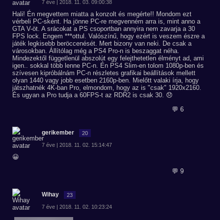
7 éve | 2018. 11. 03. 09:00:38
Hali! Én megvettem miatta a konzolt és megérte!! Mondom ezt
vérbeli PC-sként. Ha jönne PC-re megvenném arra is, mint anno a
GTA V-öt. A srácokat a PS csoportban annyira nem zavarja a 30
FPS lock. Engem ***ottul. Valószínű, hogy ezért is veszem észre a
játék legkisebb beröccenését. Mert bizony van neki. De csak a
városokban. Állítólag még a PS4 Pro-n is beszaggat néha.
Mindezektől függetlenül abszolút egy felejthetetlen élményt ad, ami
igen.. sokkal több lenne PC-n. Én PS4 Slim-en tolom 1080p-ben és
szívesen kipróbálnám PC-n részletes grafikai beállítások mellett
olyan 1440 vagy jobb esetben 2160p-ben. Mielőtt valaki írja, hogy
játszhatnék 4K-ban Pro, elmondom, hogy az is "csak" 1920x2160.
És ugyan a Pro tudja a 60FPS-t az RDR2 is csak 30. 😞
💬 6
gerikember
20
7 éve | 2018. 11. 02. 15:14:47
😀
💬 9
Wihay
23
7 éve | 2018. 11. 02. 10:23:24