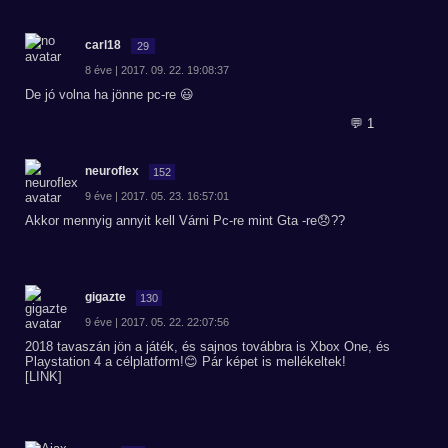
carl18
29
8 éve | 2017. 09. 22. 19:08:37
De jó volna ha jönne pc-re 😃
💬 1
neuroflex
152
9 éve | 2017. 05. 23. 16:57:01
Akkor mennyig annyit kell Várni Pc-re mint Gta -re😞??
gigazte
130
9 éve | 2017. 05. 22. 22:07:56
2018 tavaszán jön a játék, és sajnos továbbra is Xbox One, és
Playstation 4 a célplatform!😊 Pár képet is mellékeltek!
[LINK]