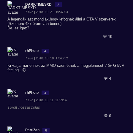
DARKTIMESXD
2
7 éve | 2018. 10. 21. 19:37:04
A legendák azt mondják,hogy lefognak állni a GTA V szerverek
(Szomorú 427 órám van benne)
De..ez igaz?
💬 19
rhPhoto
4
7 éve | 2018. 10. 18. 17:46:32
Ki várja már ennek az MMO szemétnek a megjelenését ? 😃 GTA V
feeling.. 😃
💬 4
rhPhoto
4
7 éve | 2018. 10. 11. 11:59:37
Törölt hozzászólás
💬 6
PartiZan
6