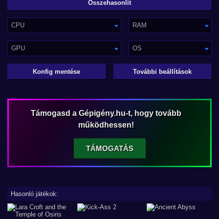
CPU
RAM
GPU
OS
Konfig mentése
További beállítások
Támogasd a Gépigény.hu-t, hogy tovább
működhessen!
TÁMOGATÁS
Hasonló játékok: