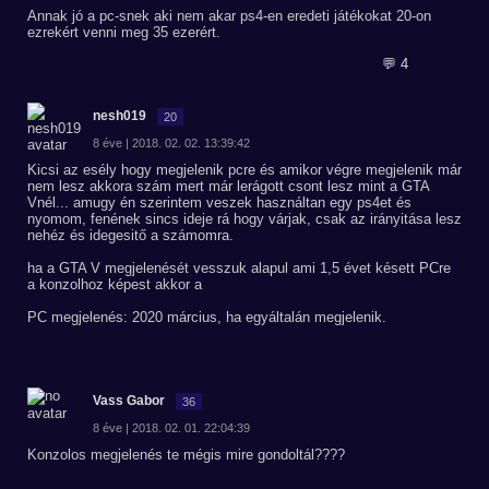
Annak jó a pc-snek aki nem akar ps4-en eredeti játékokat 20-on
ezrekért venni meg 35 ezerért.
💬 4
nesh019
20
8 éve | 2018. 02. 02. 13:39:42
Kicsi az esély hogy megjelenik pcre és amikor végre megjelenik már
nem lesz akkora szám mert már lerágott csont lesz mint a GTA
Vnél... amugy én szerintem veszek használtan egy ps4et és
nyomom, fenének sincs ideje rá hogy várjak, csak az irányitása lesz
nehéz és idegesitő a számomra.
ha a GTA V megjelenését vesszuk alapul ami 1,5 évet késett PCre
a konzolhoz képest akkor a
PC megjelenés: 2020 március, ha egyáltalán megjelenik.
Vass Gabor
36
8 éve | 2018. 02. 01. 22:04:39
Konzolos megjelenés te mégis mire gondoltál????