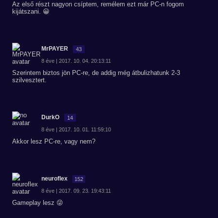
Az első részt nagyon csíptem, remélem ezt már PC-n fogom
kijátszani. 😀
MrPAYER
43
8 éve | 2017. 10. 04. 20:13:11
Szerintem biztos jön PC-re, de addig még átbulizhatunk 2-3
szilvesztert.
DurkO
14
8 éve | 2017. 10. 01. 11:59:10
Akkor lesz PC-re, vagy nem?
neuroflex
152
8 éve | 2017. 09. 23. 19:43:11
Gameplay lesz 😜