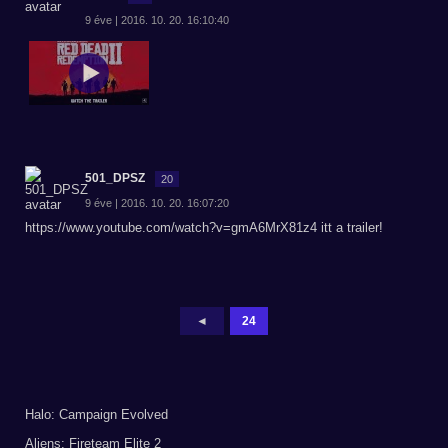
9 éve | 2016. 10. 20. 16:10:40
501_DPSZ
20
9 éve | 2016. 10. 20. 16:07:20
https://www.youtube.com/watch?v=gmA6MrX81z4 itt a trailer!
◄
24
Halo: Campaign Evolved
Aliens: Fireteam Elite 2