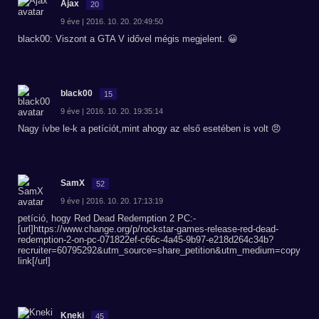
Ajax
20
9 éve | 2016. 10. 20. 20:49:50
black00: Viszont a GTA V idővel mégis megjelent. 😀
black00
15
9 éve | 2016. 10. 20. 19:35:14
Nagy ívbe le-k a petíciót,mint ahogy az első esetében is volt 😠
SamX
52
9 éve | 2016. 10. 20. 17:13:19
petíció, hogy Red Dead Redemption 2 PC:-
[url]https://www.change.org/p/rockstar-games-release-red-dead-
redemption-2-on-pc-071822ef-c66c-4a45-9b97-e218d264c34b?
recruiter=60795292&utm_source=share_petition&utm_medium=copy
link[/url]
Kneki
45