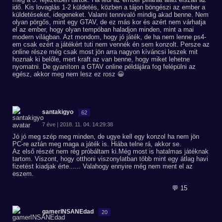
idő. Kis lovaglás 1-2 küldetés, közben a tájon böngészi az ember a
küldetéseket, idegeneket. Valami tennivaló mindig akad benne. Nem
olyan pörgős, mint egy GTAV, de ez más kor és azért nem várhatja
el az ember, hogy olyan tempóban haladjon minden, mint a mai
modern világban. Azt mondom, hogy jó játék, de ha nem lenne ps4-
em csak ezért a játékért tuti nem vennék én sem konzolt. Persze az
online része még csak most jön arra nagyon kíváncsi leszek mit
hoznak ki belőle, mert kraft az van benne, hogy miket lehetne
nyomatni. De gyanítom a GTAV online példájára fog felépülni az
egész, akkor meg nem lesz ez rosz 😀
santakigyo
62
7 éve | 2018. 11. 04. 14:29:38
Jó jó meg szép meg minden, de ugye kell egy konzol ha nem jön
PC-re aztán meg maga a játék is. Hiába telne rá, akkor se.
Az első részét nem rég próbáltam ki.Még most is hatalmas játéknak
tartom. Viszont, hogy otthoni viszonylatban több mint egy átlag havi
fizetést kiadjak érte...... Valahogy ennyire még nem ment el az
eszem.
💬 15
gamerINSANEdad
20