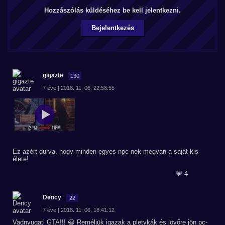
Hozzászólás küldéséhez be kell jelentkezni.
Bejelentkezés
gigazte
130
7 éve | 2018. 11. 06. 22:58:55
Ez azért durva, hogy minden egyes npc-nek megvan a saját kis
élete!
💬 4
Dency
22
7 éve | 2018. 11. 06. 18:41:12
Vadnyugati GTA!!! 😃 Reméljük igazak a pletykák és jövőre jön pc-