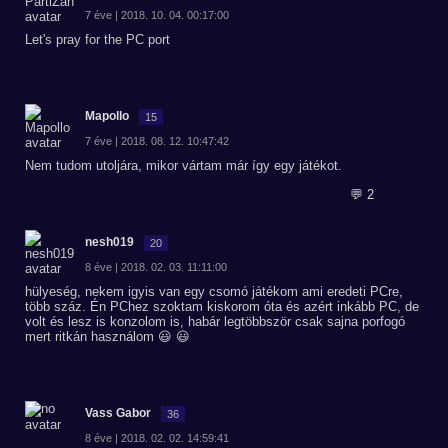
7 éve | 2018. 10. 04. 00:17:00
Let's pray for the PC port
Mapollo
15
7 éve | 2018. 08. 12. 10:47:42
Nem tudom utoljára, mikor vártam már így egy játékot.
💬 2
nesh019
20
8 éve | 2018. 02. 03. 11:11:00
hülyeség, nekem igyis van egy csomó játékom ami eredeti PCre,
több száz. Én PChez szoktam kiskorom óta és azért inkább PC, de
volt és lesz is konzolom is, habár legtöbbször csak sajna porfogó
mert ritkán használom 😃 😃
Vass Gabor
36
8 éve | 2018. 02. 02. 14:59:41