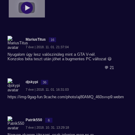
MariusTitus
16
7 éve | 2018. 11. 01. 21:37:04
Nyugalom úgy lesz valószinüleg mint a GTA V-nél.
Konzolos béta teszt után jöhet a bugmentes PC változat 😃
💬 21
djskypi
36
7 éve | 2018. 11. 01. 16:31:03
https://img-9gag-fun.9cache.com/photo/aj80AMQ_460svvp9.webm
Patrik550
6
7 éve | 2018. 10. 31. 13:29:18
Nagyon akarom játszani. csak jelenjen meg pc-re.