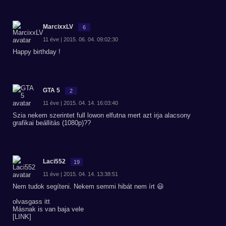
MarcixxLV
6
11 éve | 2015. 06. 04. 09:02:30
Happy birthday !
GTA 5
2
11 éve | 2015. 04. 14. 16:03:40
Szia nekem szerintet full lowon elfutna mert azt irja alacsony
grafikai beállitás (1080p)??
Laci552
19
11 éve | 2015. 04. 14. 13:38:51
Nem tudok segíteni. Nekem semmi hibát nem írt 😃
olvasgass itt
Másnak is van baja vele
[LINK]