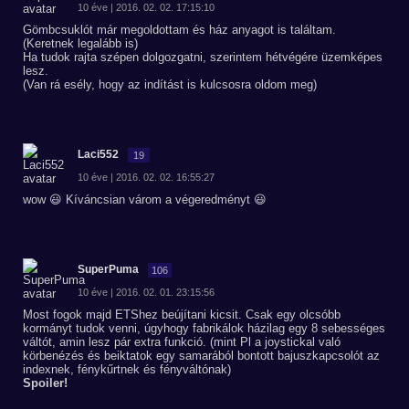
10 éve | 2016. 02. 02. 17:15:10
Gömbcsuklót már megoldottam és ház anyagot is találtam.
(Keretnek legalább is)
Ha tudok rajta szépen dolgozgatni, szerintem hétvégére üzemképes
lesz.
(Van rá esély, hogy az indítást is kulcsosra oldom meg)
Laci552
19
10 éve | 2016. 02. 02. 16:55:27
wow 😃 Kíváncsian várom a végeredményt 😃
SuperPuma
106
10 éve | 2016. 02. 01. 23:15:56
Most fogok majd ETShez beújítani kicsit. Csak egy olcsóbb
kormányt tudok venni, úgyhogy fabrikálok házilag egy 8 sebességes
váltót, amin lesz pár extra funkció. (mint Pl a joystickal való
körbenézés és beiktatok egy samarából bontott bajuszkapcsolót az
indexnek, fénykűrtnek és fényváltónak)
Spoiler!