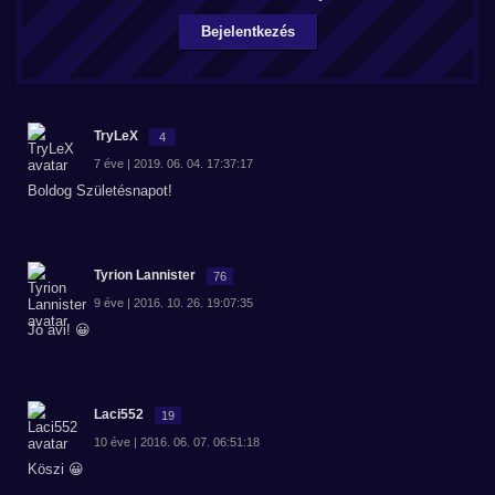
Bejelentkezés
TryLeX
4
7 éve | 2019. 06. 04. 17:37:17
Boldog Születésnapot!
Tyrion Lannister
76
9 éve | 2016. 10. 26. 19:07:35
Jó avi! 😀
Laci552
19
10 éve | 2016. 06. 07. 06:51:18
Köszi 😀