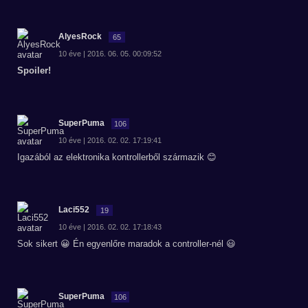
AlyesRock
65
10 éve | 2016. 06. 05. 00:09:52
Spoiler!
SuperPuma
106
10 éve | 2016. 02. 02. 17:19:41
Igazából az elektronika kontrollerből származik 😊
Laci552
19
10 éve | 2016. 02. 02. 17:18:43
Sok sikert 😀 Én egyenlőre maradok a controller-nél 😃
SuperPuma
106