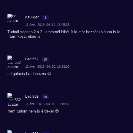
dsullger
1
11 éve | 2015. 04. 14. 13:05:35
Tudnál segiteni? a 2. lemeznél hibát ír ki már hozzászólásba is le
írtam köszi előre is.
Laci552
19
11 éve | 2015. 04. 10. 19:23:00
cd galaxis-ba dobozos 😃
Laci552
19
11 éve | 2015. 04. 10. 19:15:35
Nem tudom nem is érdekel 😆