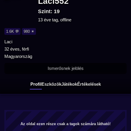
Laci552
Szint: 19
13 éve tag, offline
1.6K 💬
980 ☀
Laci
32 éves, férfi
Magyarország
Ismerősnek jelölés
Profil
Eszközök
Játékok
Értékelések
Az oldal ezen része csak a tagok számára látható!