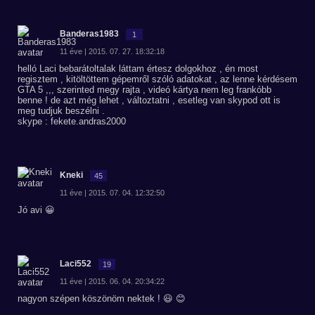
Banderas1983
1
11 éve | 2015. 07. 27. 18:32:18
helló Laci bebarátoltalak láttam értesz dolgokhoz , én most
regisztem , kitöltöttem gépemről szóló adatokat , az lenne kérdésem
GTA 5 ,,, szerinted megy rajta , videó kártya nem leg frankóbb
benne ! de azt még lehet , változtatni , esetleg van skypod ott is
meg tudjuk beszélni .
skype : fekete.andras2000
Kneki
45
11 éve | 2015. 07. 04. 12:32:50
Jó avi 😀
Laci552
19
11 éve | 2015. 06. 04. 20:34:22
nagyon szépen köszönöm nektek ! 😃 😊