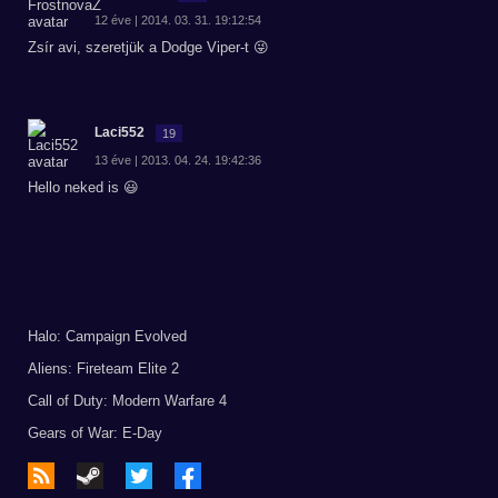
12 éve | 2014. 03. 31. 19:12:54
Zsír avi, szeretjük a Dodge Viper-t 😜
Laci552
19
13 éve | 2013. 04. 24. 19:42:36
Hello neked is 😃
Halo: Campaign Evolved
Aliens: Fireteam Elite 2
Call of Duty: Modern Warfare 4
Gears of War: E-Day