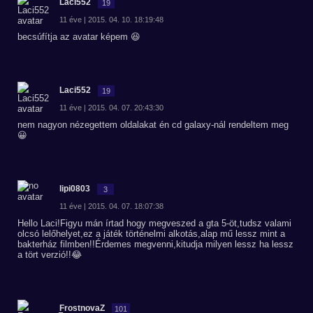
Laci552
19
11 éve | 2015. 04. 10. 18:19:48
becsúfítja az avatar képem 😆
Laci552
19
11 éve | 2015. 04. 07. 20:43:30
nem nagyon nézegettem oldalakat én cd galaxy-nál rendeltem meg
😀
lipi0803
3
11 éve | 2015. 04. 07. 18:07:38
Hello Laci!Figyu mán írtad hogy megveszed a gta 5-öt,tudsz valami
olcsó lelőhelyet,ez a játék történelmi alkotás,alap mű lessz mint a
bakterház filmben!!Érdemes megvenni,kitudja milyen lessz ha lessz
a tört verzió!!😂
FrostnovaZ
101