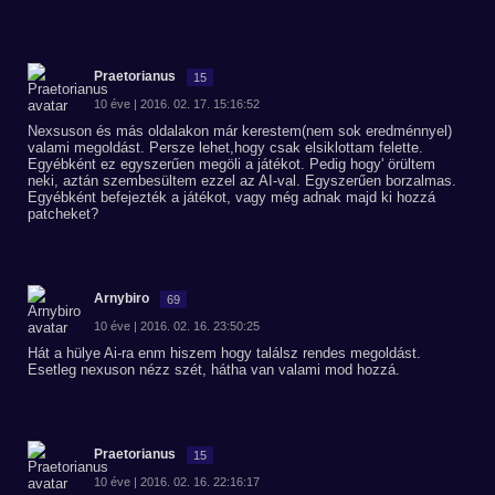
Praetorianus
15
10 éve | 2016. 02. 17. 15:16:52
Nexsuson és más oldalakon már kerestem(nem sok eredménnyel)
valami megoldást. Persze lehet,hogy csak elsiklottam felette.
Egyébként ez egyszerűen megöli a játékot. Pedig hogy' örültem
neki, aztán szembesültem ezzel az AI-val. Egyszerűen borzalmas.
Egyébként befejezték a játékot, vagy még adnak majd ki hozzá
patcheket?
Arnybiro
69
10 éve | 2016. 02. 16. 23:50:25
Hát a hülye Ai-ra enm hiszem hogy találsz rendes megoldást.
Esetleg nexuson nézz szét, hátha van valami mod hozzá.
Praetorianus
15
10 éve | 2016. 02. 16. 22:16:17