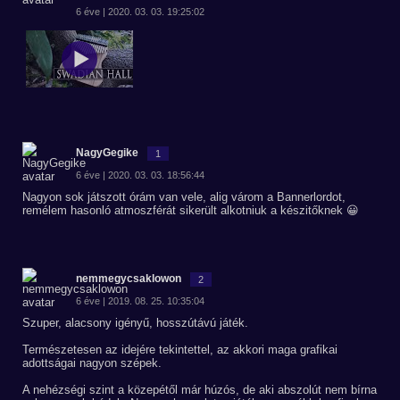
6 éve | 2020. 03. 03. 19:25:02
NagyGegike
1
6 éve | 2020. 03. 03. 18:56:44
Nagyon sok játszott órám van vele, alig várom a Bannerlordot,
remélem hasonló atmoszférát sikerült alkotniuk a készitőknek 😀
nemmegycsaklowon
2
6 éve | 2019. 08. 25. 10:35:04
Szuper, alacsony igényű, hosszútávú játék.
Természetesen az idejére tekintettel, az akkori maga grafikai
adottságai nagyon szépek.
A nehézségi szint a közepétől már húzós, de aki abszolút nem bírna