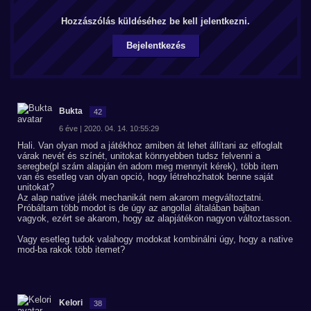
Hozzászólás küldéséhez be kell jelentkezni.
Bejelentkezés
Bukta
42
6 éve | 2020. 04. 14. 10:55:29
Hali. Van olyan mod a játékhoz amiben át lehet állítani az elfoglalt
várak nevét és színét, unitokat könnyebben tudsz felvenni a
seregbe(pl szám alapján én adom meg mennyit kérek), több item
van és esetleg van olyan opció, hogy létrehozhatok benne saját
unitokat?
Az alap native játék mechanikát nem akarom megváltoztatni.
Próbáltam több modot is de úgy az angollal általában bajban
vagyok, ezért se akarom, hogy az alapjátékon nagyon változtasson.
Vagy esetleg tudok valahogy modokat kombinálni úgy, hogy a native
mod-ba rakok több itemet?
Kelori
38