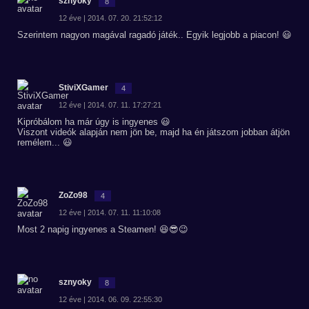
sznyoky
8
12 éve | 2014. 07. 20. 21:52:12
Szerintem nagyon magával ragadó játék.. Egyik legjobb a piacon! 😃
StiviXGamer
4
12 éve | 2014. 07. 11. 17:27:21
Kipróbálom ha már úgy is ingyenes 😃
Viszont videók alapján nem jön be, majd ha én játszom jobban átjön
remélem... 😃
ZoZo98
4
12 éve | 2014. 07. 11. 11:10:08
Most 2 napig ingyenes a Steamen! 😆😎😉
sznyoky
8
12 éve | 2014. 06. 09. 22:55:30