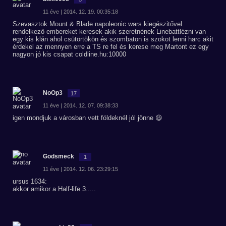
11 éve | 2014. 12. 19. 00:35:18
Szevasztok Mount & Blade napoleonic wars kiegészitővel
rendelkező embereket keresek akik szeretnének Linebattlézni van
egy kis klán ahol csütörtökön és szombaton is szokot lenni harc akit
érdekel az mennyen erre a TS re fel és kerese meg Martont ez egy
nagyon jó kis csapat coldline.hu:10000
NoOp3
17
11 éve | 2014. 12. 07. 09:38:33
igen mondjuk a városban vett földeknél jól jönne 😃
Godsmeck
1
11 éve | 2014. 12. 06. 23:29:15
ursus 1634:
akkor amikor a Half-life 3.....