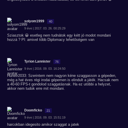
solyom1999
40
9 éve | 2017. 03. 26. 00:25:29
Sziasztok 😀 esetleg nem tudnátok egy kétt jó modot mondani
hozzá ? Pl: amivel több Diplomacy lehetőségem van
Tyrion Lannister
76
9 éve | 2016. 09. 03. 16:24:50
Hunetr2033: Szerintem nem nagyon kéne szaggasson a gépeden,
még a hat éves régi irodai gépemen is elindult a játék. Hacsak nem
a 40-60 FPS-t gondolod szaggatásnak. Ha ez utóbbi a helyzet,
akkor nem tudok erre mit mondani.
Doomficko
21
9 éve | 2016. 09. 03. 15:51:19
harcokban idegesito amikor szaggat a jatek