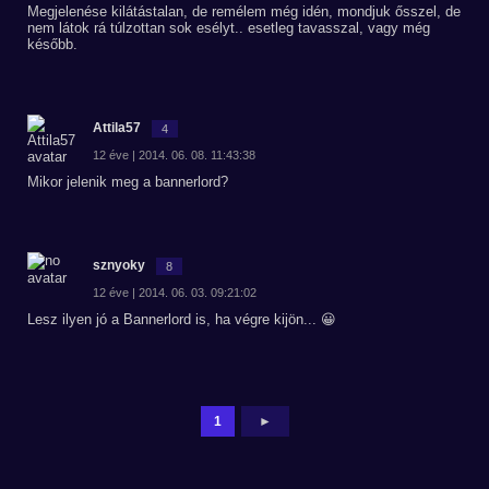
Megjelenése kilátástalan, de remélem még idén, mondjuk ősszel, de
nem látok rá túlzottan sok esélyt.. esetleg tavasszal, vagy még
később.
Attila57
4
12 éve | 2014. 06. 08. 11:43:38
Mikor jelenik meg a bannerlord?
sznyoky
8
12 éve | 2014. 06. 03. 09:21:02
Lesz ilyen jó a Bannerlord is, ha végre kijön... 😀
1
►