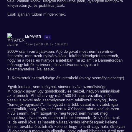
vele, vannak kódok. Nagyon hangulatos játék, gyengébb konfigokra
kifejezetten jó, és praktikus játék.
Csak ajánlani tudom mindenkinek.
MrPAYER
43
7 éve | 2018. 08. 17. 18:06:28
2000+ órám van a játékban. A jó dolgokat most nem szeretném
felsorolni, mert azok nyilvánvalóak. Inkább ötletelgetni szeretnék,
hogy mi a rossz és hiányos a játékban, mi az amit a Bannerlordban
máshogy látnék szívesen, illetve kíváncsi vagyok a ti
véleményetekre. Na lássuk.
1. Karakterek személyisége és interakció (avagy személytelensége)
Egyik lordnak, sem királynak sincsen kvázi személyisége.
Mindegyik ugyan úgy gondolkodik, és beszél, nagyon minimálisak
az eltérések. Pl hiába vagy már 1500 IG napja vazallus, más
vazallus akivel még személyesen nem találkoztál benyögi, hogy
"Ismerjük egymást?".. Ha együtt már több csatát is vívtatok igaz
megemlítik, hogy "Úgy szét vertük XY hadait mint a xar" de ezen
kívűl semmi. Nem látogatnak meg téged, nem hívnak meg
magukhoz, olyan érzés mintha robotok lennének. De végülis azok
is, de ennél jóval színesebb válasz/kérdés lehetőségnek kellene
lennie, továbbá éreztetniük kellene, hogy te is itt vagy halo, ők olyan
jól elvannak a maguk kis világába, hogy valami hihetetlen. Arról nem