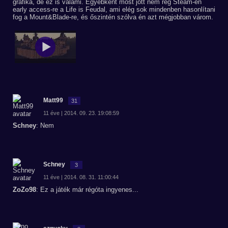
grafika, de ez is valami. Egyébként most jött nem rég Steam-en
early access-re a Life is Feudal, ami elég sok mindenben hasonlítani
fog a Mount&Blade-re, és őszintén szólva én azt mégjobban várom.
Matt99
31
11 éve | 2014. 09. 23. 19:08:59
Schney
: Nem
Schney
3
11 éve | 2014. 08. 31. 11:00:44
ZoZo98
: Ez a játék már régóta ingyenes...