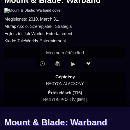
Mount & Blade: Warband
Megjelenés: 2010. March 31.
Műfaj:
Akció
,
Szerepjáték
,
Stratégia
Fejlesztő: TaleWorlds Entertainment
Kiadó: TaleWorlds Entertainment
Még nem értékelted
🕑
📚
▶
❤
Gépigény
NAGYON ALACSONY
Értékelések (116)
NAGYON POZITÍV [86%]
Mount & Blade: Warband