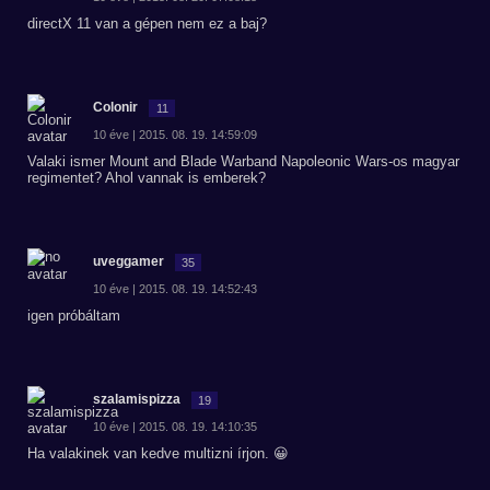
directX 11 van a gépen nem ez a baj?
Colonir
11
10 éve | 2015. 08. 19. 14:59:09
Valaki ismer Mount and Blade Warband Napoleonic Wars-os magyar
regimentet? Ahol vannak is emberek?
uveggamer
35
10 éve | 2015. 08. 19. 14:52:43
igen próbáltam
szalamispizza
19
10 éve | 2015. 08. 19. 14:10:35
Ha valakinek van kedve multizni írjon. 😀