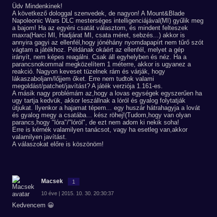
Üdv Mindenkinek!
A következő dologgal szenvedek, de nagyon! A Mount&Blade
Napoleonic Wars DLC mesterséges intelligenciájával(MI) gyűlik meg
a bajom! Ha az egyéni csatát választom, és mindent felteszek
maxra(Harci MI, Hadjárat MI, csata méret, sebzés...) akkor is
annyira gagyi az ellenfél,hogy jónéhány nyomdapapírt nem tűrő szót
vágtam a játékhoz. Példának okáért az ellenfél, melyet a gép
irányít, nem képes reagálni. Csak áll egyhelyben és néz. Ha a
parancsnokommal megközelítem 1 méterre, akkor is ugyanez a
reakció. Nagyon keveset tüzelnek rám és várják, hogy
lákaszaboljam/lőjjem őket. Erre nem tudtok valami
megoldást/patchet/javítást? A játék verziója 1.161-es.
A másik nagy problémám az,hogy a lovas egységek egyszerűen ha
ugy tartja kedvük, akkor leszállnak a lóról és gyalog folytatják
útjukat. Ilyenkor a hajamat tépem... egy huszár hátrahagyja a lovát
és gyalog megy a csatába... kész röhej!(Tudom,hogy van olyan
parancs,hogy "lóra"/"lóról", de ezt nem adom ki nekik soha!
Erre is kérnék valamilyen tanácsot, vagy ha esetleg van,akkor
valamilyen javítást.
A válaszokat előre is köszönöm!
Macsek
1
10 éve | 2015. 10. 30. 20:30:37
Kedvencem 😀