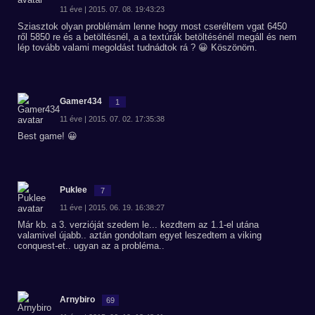
11 éve | 2015. 07. 08. 19:43:23
Sziasztok olyan problémám lenne hogy most cseréltem vgat 6450
ről 5850 re és a betöltésnél, a a textúrák betöltésénél megáll és nem
lép tovább valami megoldást tudnádtok rá ? 😀 Köszönöm.
Gamer434
1
11 éve | 2015. 07. 02. 17:35:38
Best game! 😀
Puklee
7
11 éve | 2015. 06. 19. 16:38:27
Már kb. a 3. verzióját szedem le... kezdtem az 1.1-el utána
valamivel újabb.. aztán gondoltam egyet leszedtem a viking
conquest-et.. ugyan az a probléma..
Arnybiro
69