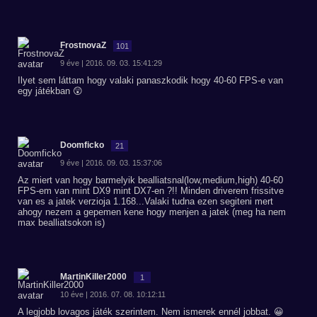
FrostnovaZ
101
9 éve | 2016. 09. 03. 15:41:29
Ilyet sem láttam hogy valaki panaszkodik hogy 40-60 FPS-e van
egy játékban 😲
Doomficko
21
9 éve | 2016. 09. 03. 15:37:06
Az miert van hogy barmelyik bealliatsnal(low,medium,high) 40-60
FPS-em van mint DX9 mint DX7-en ?!! Minden driverem frissitve
van es a jatek verzioja 1.168...Valaki tudna ezen segiteni mert
ahogy nezem a gepemen kene hogy menjen a jatek (meg ha nem
max bealliatsokon is)
MartinKiller2000
1
10 éve | 2016. 07. 08. 10:12:11
A legjobb lovagos játék szerintem. Nem ismerek ennél jobbat. 😀