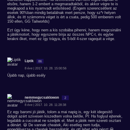
elsőre, hanem 1-2 embert a megmaradtakból, és akkor végre te is
megkapod a kis nyamvadt erősítésed. (Engem szerencsétlent az
esetek 90%ban mindig betalálnak mert persze, hogy sz*r helyen
állok, és itt számomra véget is ért a csata, pedig 500 emberem volt
150 ellen, GG Tailworlds)
Ezt úgy kéne, hogy nem a kis szobába pihenni, hanem megcsinálni
a játékmotort, hogy egyszerre bírja az összes NPC-t, és egybe
lerakni őket, mert ez így trágya, és 5-ből 4-szer ragequit a vége.
Liptik
86
8 éve | 2017. 10. 28. 15:00:56
Újabb nap, újabb esély
nemmegycsaklowon
2
8 éve | 2017. 10. 28. 11:28:38
Ez egy baromi jó játék, tolom a mai napig is, egy két idegesitő
dolgot azért szivesen kiszedtem volna belőle, Pl: Ha foglyul ejtenek,
legalább a cuccokat ne szedjék el, Mert a játék nem szereti osztani
a dénárt. 😃 De vannak cheatek, Aki esetleg nem tudja,
engedélyezze a cheatek használatát, és ott lehet adni pénzt 😀