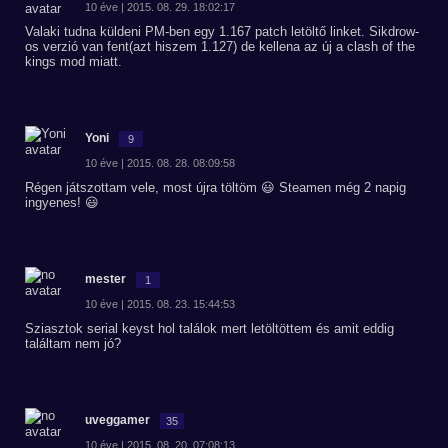
10 éve | 2015. 08. 29. 18:02:17
Valaki tudna küldeni PM-ben egy 1.167 patch letöltő linket. Sikdrow-
os verzió van fent(azt hiszem 1.127) de kellena az új a clash of the
kings mod miatt.
Yoni
9
10 éve | 2015. 08. 28. 08:09:58
Régen játszottam vele, most újra töltöm 😃 Steamen még 2 napig
ingyenes! 😃
mester
1
10 éve | 2015. 08. 23. 15:44:53
Sziasztok serial keyst hol találok mert letöltöttem és amit eddig
találtam nem jó?
uveggamer
35
10 éve | 2015. 08. 20. 07:08:13