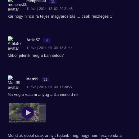
menphis00
11
11 éve | 2014. 12. 02. 20:21:45
kár hogy nincs rá teljes magyarosítás.... csak részleges :/
Attila57
4
11 éve | 2014. 09. 30. 18:31:14
Mikor jelenik meg a bannerlod?
Matt99
31
11 éve | 2014. 09. 30. 17:38:27
Na végre valami anyag a Bannerlord-ról:
Mondjuk ebből csak annyit tudunk meg, hogy nem lesz ronda a