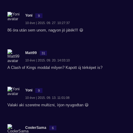
Yoni
9
10 éve | 2015. 09. 27. 10:27:37
86 óra után sem unom, nagyon jó játék!!! 😃
Matt99
31
10 éve | 2015. 09. 20. 14:03:10
A Clash of Kings moddal milyen? Kapott új térképet is?
Yoni
9
10 éve | 2015. 09. 13. 11:01:08
Valaki aki szeretne multizni, írjon nyugodtan 😃
CoolerSama
6