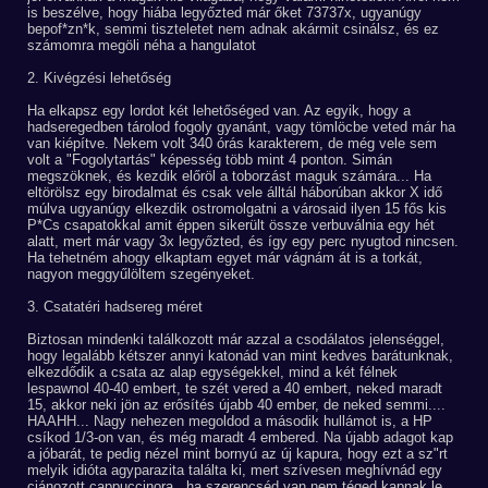
is beszélve, hogy hiába legyőzted már őket 73737x, ugyanúgy
bepof*zn*k, semmi tiszteletet nem adnak akármit csinálsz, és ez
számomra megöli néha a hangulatot
2. Kivégzési lehetőség
Ha elkapsz egy lordot két lehetőséged van. Az egyik, hogy a
hadseregedben tárolod fogoly gyanánt, vagy tömlöcbe veted már ha
van kiépítve. Nekem volt 340 órás karakterem, de még vele sem
volt a "Fogolytartás" képesség több mint 4 ponton. Simán
megszöknek, és kezdik előröl a toborzást maguk számára... Ha
eltörölsz egy birodalmat és csak vele álltál háborúban akkor X idő
múlva ugyanúgy elkezdik ostromolgatni a városaid ilyen 15 fős kis
P*Cs csapatokkal amit éppen sikerült össze verbuválnia egy hét
alatt, mert már vagy 3x legyőzted, és így egy perc nyugtod nincsen.
Ha tehetném ahogy elkaptam egyet már vágnám át is a torkát,
nagyon meggyűlöltem szegényeket.
3. Csatatéri hadsereg méret
Biztosan mindenki találkozott már azzal a csodálatos jelenséggel,
hogy legalább kétszer annyi katonád van mint kedves barátunknak,
elkezdődik a csata az alap egységekkel, mind a két félnek
lespawnol 40-40 embert, te szét vered a 40 embert, neked maradt
15, akkor neki jön az erősítés újabb 40 ember, de neked semmi....
HAAHH... Nagy nehezen megoldod a második hullámot is, a HP
csíkod 1/3-on van, és még maradt 4 embered. Na újabb adagot kap
a jóbarát, te pedig nézel mint bornyú az új kapura, hogy ezt a sz"rt
melyik idióta agyparazita találta ki, mert szívesen meghívnád egy
ciánozott cappuccinora.. ha szerencséd van nem téged kapnak le