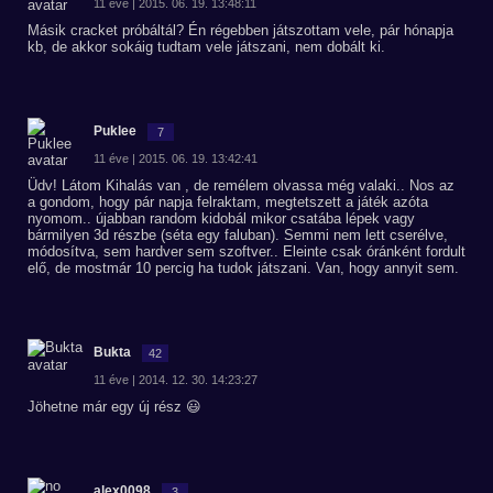
11 éve | 2015. 06. 19. 13:48:11
Másik cracket próbáltál? Én régebben játszottam vele, pár hónapja
kb, de akkor sokáig tudtam vele játszani, nem dobált ki.
Puklee
7
11 éve | 2015. 06. 19. 13:42:41
Üdv! Látom Kihalás van , de remélem olvassa még valaki.. Nos az
a gondom, hogy pár napja felraktam, megtetszett a játék azóta
nyomom.. újabban random kidobál mikor csatába lépek vagy
bármilyen 3d részbe (séta egy faluban). Semmi nem lett cserélve,
módosítva, sem hardver sem szoftver.. Eleinte csak óránként fordult
elő, de mostmár 10 percig ha tudok játszani. Van, hogy annyit sem.
Bukta
42
11 éve | 2014. 12. 30. 14:23:27
Jöhetne már egy új rész 😃
alex0098
3