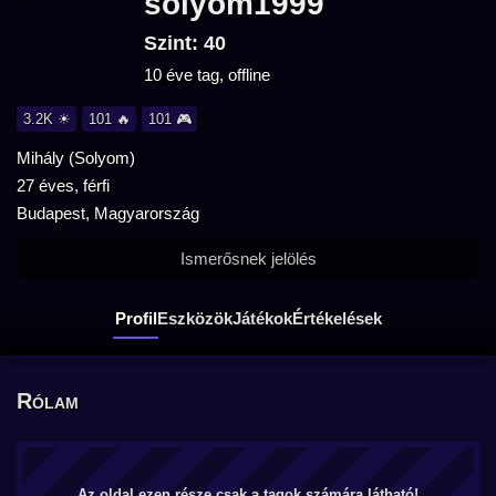
solyom1999
Szint: 40
10 éve tag, offline
3.2K ☀
101 🔥
101 🎮
Mihály (Solyom)
27 éves, férfi
Budapest, Magyarország
Ismerősnek jelölés
Profil
Eszközök
Játékok
Értékelések
Rólam
Az oldal ezen része csak a tagok számára látható!