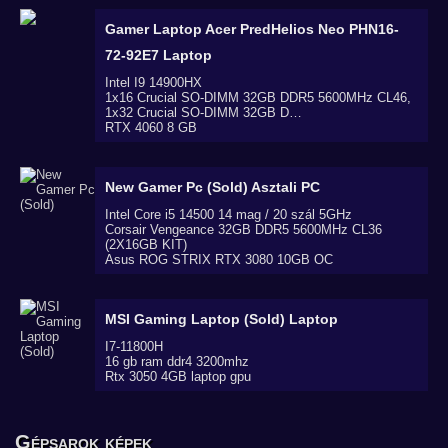
Gamer Laptop Acer PredHelios Neo PHN16-
72-92E7
Laptop
Intel I9 14900HX
1x16 Crucial SO-DIMM 32GB DDR5 5600MHz CL46,
1x32 Crucial SO-DIMM 32GB D…
RTX 4060 8 GB
New Gamer Pc (Sold)
Asztali PC
Intel Core i5 14500 14 mag / 20 szál 5GHz
Corsair Vengeance 32GB DDR5 5600MHz CL36
(2X16GB KIT)
Asus ROG STRIX RTX 3080 10GB OC
MSI Gaming Laptop (Sold)
Laptop
I7-11800H
16 gb ram ddr4 3200mhz
Rtx 3050 4GB laptop gpu
Gépsarok képek