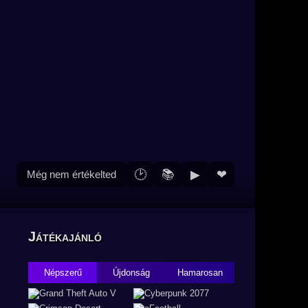
🕑
📚
▶
❤
Még nem értékelted
Játékajánló
Népszerű
Újdonság
Hamarosan