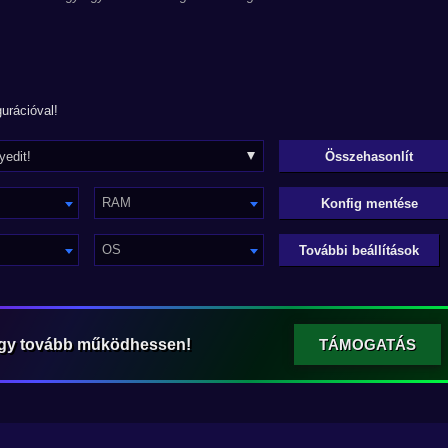
urációval!
RAM
Konfig mentése
OS
További beállítások
ogy tovább működhessen!
TÁMOGATÁS