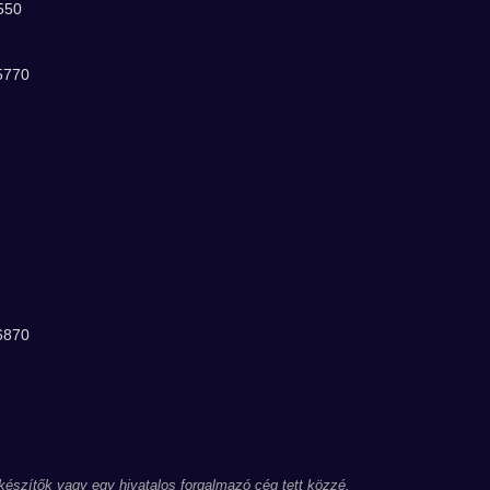
550
5770
6870
 készítők vagy egy hivatalos forgalmazó cég tett közzé.