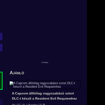
Ajánló
A Capcom állítólag nagyszabású sztori
DLC-t készít a Resident Evil Requiemhez
Hír | 07. 19. | 19 napja | 15 💬