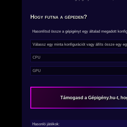
Hogy futna a gépeden?
Hasonlítsd össze a gépigényt egy általad megadott konfig
CPU
GPU
Támogasd a Gépigény.hu-t, h
Hasonló játékok: