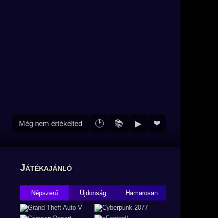
🕑
📚
▶
❤
Még nem értékelted
Játékajánló
Népszerű
Újdonság
Hamarosan