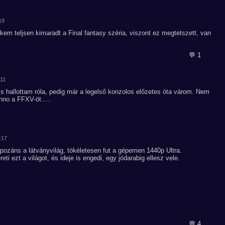
19
em teljsen kimaradt a Final fantasy széria, viszont ez megtetszett, van
💬 1
:11
 hallottam róla, pedig már a legelső konzolos előzetes óta várom. Nem
no a FFXV-öt.....
:17
záns a látványvilág, tökéletesen fut a gépemen 1440p Ultra.
eti ezt a világot, és ideje is engedi, egy jódarabig ellesz vele.
💬 4