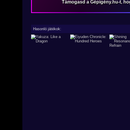
Támogasd a Gépigény.hu-t, h
Hasonló játékok: