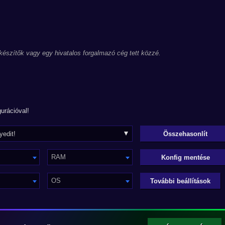
 készítők vagy egy hivatalos forgalmazó cég tett közzé.
urációval!
RAM
Konfig mentése
OS
További beállítások