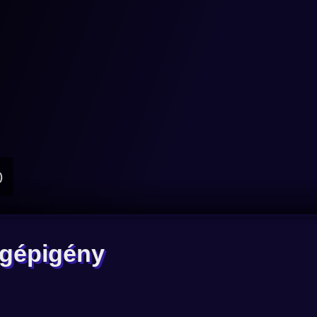
)
gépigény