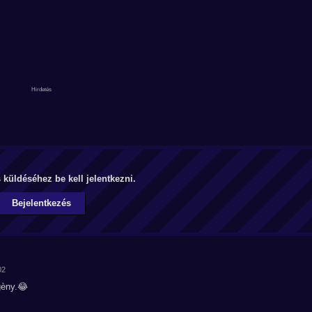
küldéséhez be kell jelentkezni.
Bejelentkezés
02
gèny.😂