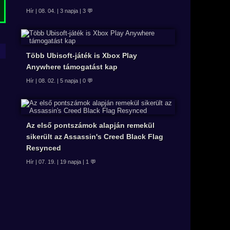
Hír | 08. 04. | 3 napja | 3 💬
Több Ubisoft-játék is Xbox Play
Anywhere támogatást kap
Hír | 08. 02. | 5 napja | 0 💬
Az első pontszámok alapján remekül
sikerült az Assassin's Creed Black Flag
Resynced
Hír | 07. 19. | 19 napja | 1 💬