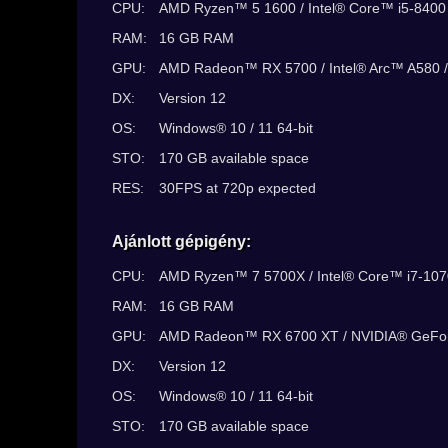
CPU:
AMD Ryzen™ 5 1600 / Intel® Core™ i5-8400
RAM:
16 GB RAM
GPU:
AMD Radeon™ RX 5700 / Intel® Arc™ A580 
DX:
Version 12
OS:
Windows® 10 / 11 64-bit
STO:
170 GB available space
RES:
30FPS at 720p expected
Ajánlott gépigény:
CPU:
AMD Ryzen™ 7 5700X / Intel® Core™ i7-10
RAM:
16 GB RAM
GPU:
AMD Radeon™ RX 6700 XT / NVIDIA® GeFo
DX:
Version 12
OS:
Windows® 10 / 11 64-bit
STO:
170 GB available space