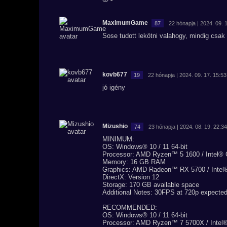
MaximumGame
87
22 hónapja | 2024. 09. 
Sose tudott lekötni valahogy, mindig csak
kovb677
19
22 hónapja | 2024. 09. 17. 15:53
jó igény
Mizushio
74
23 hónapja | 2024. 08. 19. 22:3
MINIMUM:
OS: Windows® 10 / 11 64-bit
Processor: AMD Ryzen™ 5 1600 / Intel® 
Memory: 16 GB RAM
Graphics: AMD Radeon™ RX 5700 / Inte
DirectX: Version 12
Storage: 170 GB available space
Additional Notes: 30FPS at 720p expecte
RECOMMENDED:
OS: Windows® 10 / 11 64-bit
Processor: AMD Ryzen™ 7 5700X / Intel