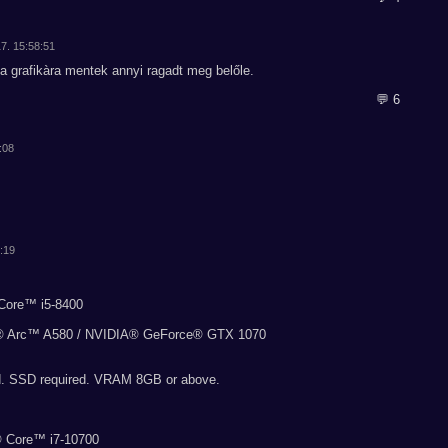
17. 15:58:51
 a grafikàra mentek annyi ragadt meg belőle.
💬 6
:08
4:19
Core™ i5-8400
l® Arc™ A580 / NVIDIA® GeForce® GTX 1070
d. SSD required. VRAM 8GB or above.
® Core™ i7-10700