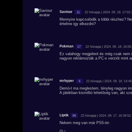
Saviour
11
22 hónapja | 2024. 09. 18. 17:02:
Mennyire kapcsolódik a többi részhez? Nek
értelme igy elkezdni?
Pokman
17
22 hónapja | 2024. 09. 18. 16:05
Ez valahogy megjelent és még csak nem is
nagyon reklámozták a PC-s verziót mint an
mrhyper
6
22 hónapja | 2024. 09. 18. 14:45
Demó-t ma meglestem, tényleg nagyon impo
A játékban kismillió lehetőség van, aki szer
Liptik
86
22 hónapja | 2024. 09. 17. 16:39:52
Nekem meg van már PS5-ön
1