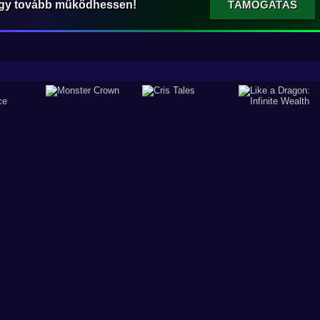
ogy tovább működhessen!
TÁMOGATÁS