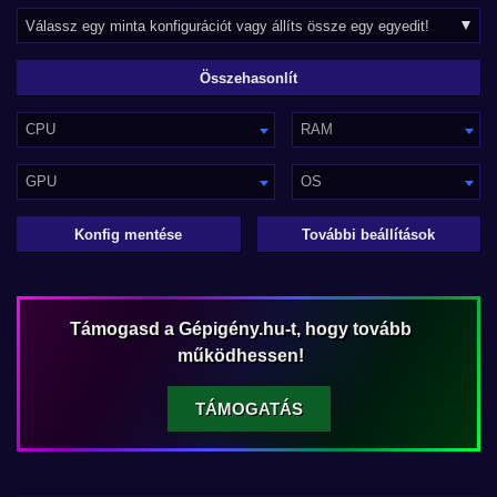
CPU
RAM
GPU
OS
Konfig mentése
További beállítások
Támogasd a Gépigény.hu-t, hogy tovább
működhessen!
TÁMOGATÁS