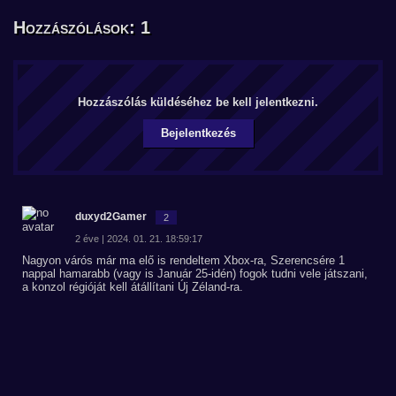
Hozzászólások: 1
Hozzászólás küldéséhez be kell jelentkezni.
Bejelentkezés
duxyd2Gamer
2
2 éve | 2024. 01. 21. 18:59:17
Nagyon várós már ma elő is rendeltem Xbox-ra, Szerencsére 1
nappal hamarabb (vagy is Január 25-idén) fogok tudni vele játszani,
a konzol régióját kell átállítani Új Zéland-ra.