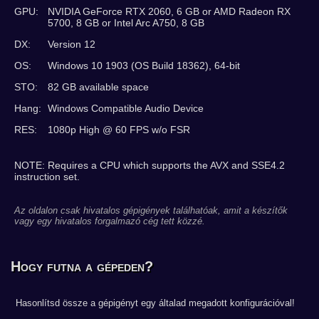
GPU:
NVIDIA GeForce RTX 2060, 6 GB or AMD Radeon RX
5700, 8 GB or Intel Arc A750, 8 GB
DX:
Version 12
OS:
Windows 10 1903 (OS Build 18362), 64-bit
STO:
82 GB available space
Hang:
Windows Compatible Audio Device
RES:
1080p High @ 60 FPS w/o FSR
NOTE: Requires a CPU which supports the AVX and SSE4.2
instruction set.
Az oldalon csak hivatalos gépigények találhatóak, amit a készítők
vagy egy hivatalos forgalmazó cég tett közzé.
Hogy futna a gépeden?
Hasonlítsd össze a gépigényt egy általad megadott konfigurációval!