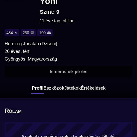
Yoni
Szint: 9
11 éve tag, offline
484 ☀
250 💬
190 🎮
Herczeg Jonatán (Dzsoni)
26 éves, férfi
Gyöngyös, Magyarország
Ismerősnek jelölés
Profil
Eszközök
Játékok
Értékelések
Rólam
Az oldal ezen része csak a tagok számára látható!