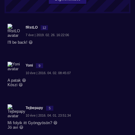
fRstLO
12
7 éve | 2019. 02. 26. 16:22:06
I'll be back! 😃
Yoni
9
10 éve | 2016. 04. 02. 08:45:07
A patak 😆
Köszi 😃
Tejbepapy
5
10 éve | 2016. 04. 01. 23:51:34
Mi folyik itt Gyöngyösön? 😆
Jó avi 😃