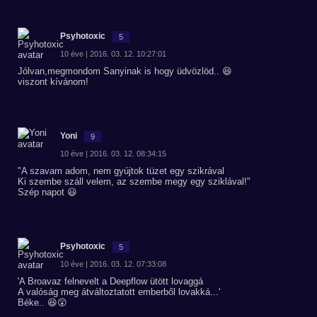
Psyhotoxic
5
10 éve | 2016. 03. 12. 10:27:01
Jólvan,megmondom Sanyinak is hogy üdvözlöd.. 😆
viszont kívánom!
Yoni
9
10 éve | 2016. 03. 12. 08:34:15
"A szavam adom, nem gyújtok tüzet egy szikrával
Ki szembe száll velem, az szembe megy egy sziklával!"
Szép napot 😃
Psyhotoxic
5
10 éve | 2016. 03. 12. 07:33:08
'A Broavaz felnevelt a Deepflow ütött lovaggá
A valóság meg átváltoztatott emberből lovakká...'
Béke.. 😆😲