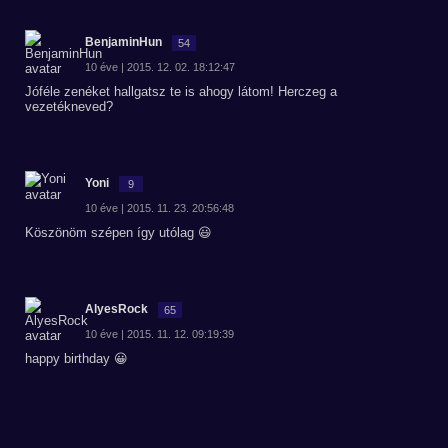
BenjaminHun
54
10 éve | 2015. 12. 02. 18:12:47
Jóféle zenéket hallgatsz te is ahogy látom! Herczeg a
vezetékneved?
Yoni
9
10 éve | 2015. 11. 23. 20:56:48
Köszönöm szépen így utólag 😃
AlyesRock
65
10 éve | 2015. 11. 12. 09:19:39
happy birthday 😀