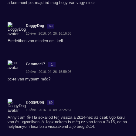
a komment pls majd írd meg hogy van vagy nincs
DoggyDog
69
10 éve | 2016. 04. 26. 16:16:58
Eredetiben van minden ami kell.
Gammer17
1
10 éve | 2016. 04. 26. 15:59:06
pc-re van myteam mód?
DoggyDog
69
10 éve | 2016. 04. 09. 20:25:57
Annyit ám 😀 Ha sokallod térj vissza a 2k14-hez az csak 8gb körül
van és ugyanilyen jó. Igaz nekem is még ez van fenn a 2k16, de ha
helyhiányom lesz biza visszakerül a jó öreg 2k14.