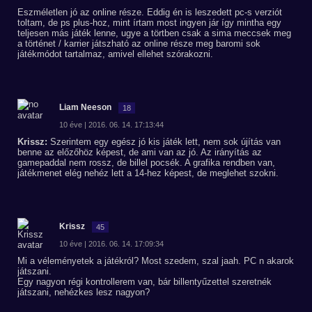
Eszméletlen jó az online része. Eddig én is leszedett pc-s verziót
toltam, de ps plus-hoz, mint írtam most ingyen jár így mintha egy
teljesen más játék lenne, ugye a törtben csak a sima meccsek meg
a történet / karrier játszható az online része meg baromi sok
játékmódot tartalmaz, amivel ellehet szórakozni.
Liam Neeson
18
10 éve | 2016. 06. 14. 17:13:44
Krissz:
Szerintem egy egész jó kis játék lett, nem sok újítás van
benne az előzőhöz képest, de ami van az jó. Az irányítás az
gamepaddal nem rossz, de billel pocsék. A grafika rendben van,
játékmenet elég nehéz lett a 14-hez képest, de meglehet szokni.
Krissz
45
10 éve | 2016. 06. 14. 17:09:34
Mi a véleményetek a játékról? Most szedem, szal jaah. PC n akarok
játszani.
Egy nagyon régi kontrollerem van, bár billentyűzettel szeretnék
játszani, nehézkes lesz nagyon?