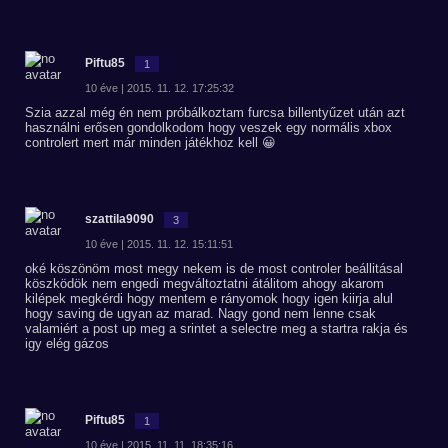
Piftu85
1
10 éve | 2015. 11. 12. 17:25:32
Szia azzal még én nem próbálkoztam furcsa billentyűzet után azt
használni erősen gondolkodom hogy veszek egy normális xbox
controlert mert már minden játékhoz kell 😀
szattila9090
3
10 éve | 2015. 11. 12. 15:11:51
oké köszönöm most megy nekem is de most controler beállitásal
köszködök nem engedi megváltoztatni átálitom ahogy akarom
kilépek megkérdi hogy mentem e rányomok hogy igen kiirja alul
hogy saving de ugyan az marad. Nagy gond nem lenne csak
valamiért a post up meg a srintet a selectre meg a startra rakja és
igy elég gázos
Piftu85
1
10 éve | 2015. 11. 11. 18:35:16