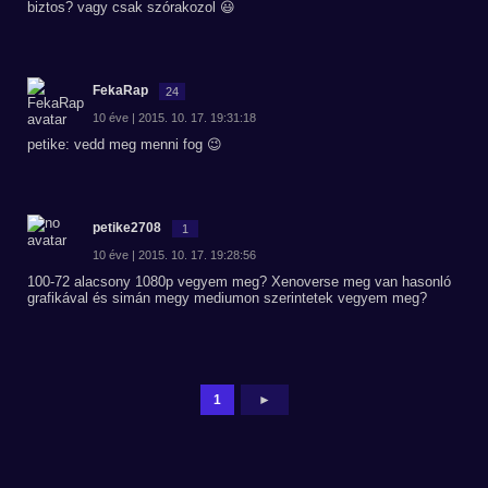
biztos? vagy csak szórakozol 😃
FekaRap
24
10 éve | 2015. 10. 17. 19:31:18
petike: vedd meg menni fog 😉
petike2708
1
10 éve | 2015. 10. 17. 19:28:56
100-72 alacsony 1080p vegyem meg? Xenoverse meg van hasonló
grafikával és simán megy mediumon szerintetek vegyem meg?
1
►