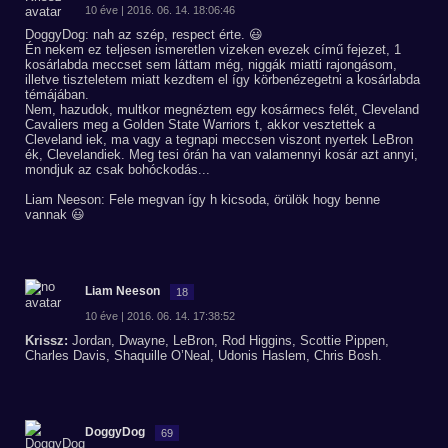
10 éve | 2016. 06. 14. 18:06:46
DoggyDog: nah az szép, respect érte. 😃
Én nekem ez teljesen ismeretlen vizeken evezek című fejezet, 1
kosárlabda meccset sem láttam még, niggák miatti rajongásom,
illetve tiszteletem miatt kezdtem el így körbenézegetni a kosárlabda
témájában.
Nem, hazudok, multkor megnéztem egy kosármecs felét, Cleveland
Cavaliers meg a Golden State Warriors t, akkor vesztettek a
Cleveland iek, ma vagy a tegnapi meccsen viszont nyertek LeBron
ék, Clevelandiek. Meg tesi órán ha van valamennyi kosár azt annyi,
mondjuk az csak bohóckodás...
Liam Neeson: Fele megvan így h kicsoda, örülök hogy benne
vannak 😃
Liam Neeson
18
10 éve | 2016. 06. 14. 17:38:52
Krissz:
Jordan, Dwayne, LeBron, Rod Higgins, Scottie Pippen,
Charles Davis, Shaquille O’Neal, Udonis Haslem, Chris Bosh.
DoggyDog
69