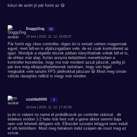
köszi de azért jó pár forint az 😃
DoggyDog
69
10 éve | 2015. 11. 12. 19:05:07
Pár forint egy xbox controller, régen én is emiatt vettem magamnak
egyet, mert bill-en is eljátszogattam vele, de ez csak kontrollerrel az
igazi. Mondjuk a régebbi részek jobban irányíthatóak voltak bill-el is,
de ehhez már alap. Aztán annyira belejöttem menetközben a
kontroller kezelésbe, hogy ma már mindent azzal játszok, pedig jó
pár éve még elképzelhetetlennek tartottam, hogy vén fejjel
megtudok vele tanulni FPS játékokkal játszani 😃 Most meg simán
célzás rásegítés nélkül is megy már minden.
szattila9090
3
10 éve | 2015. 11. 12. 17:43:30
ja én is valami no name el probálkozok ps controler utánzat . de
érdekes módon 1-2 hete már fent volt a game akkor semmi baja
nem volt lehetett állitgatni stb. Elkezdet szivatni lefagyot nem indult
el stb letöröltem. Most meg felrakom indul szépen de most meg ez
szivat .