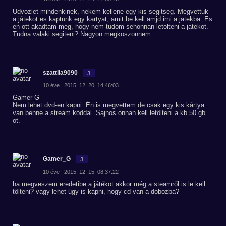
Udvozlet mindenkinek, nekem kellene egy kis segitseg. Megvettuk
a játekot es kaptunk egy kartyat, amit be kell amjd irni a jatekba. Es
en ott akadtam meg, hogy nem tudom sehonnan letolteni a jatekot.
Tudna valaki segiteni? Nagyon megkoszonnem.
szattila9090
3
10 éve | 2015. 12. 20. 14:46:03
Gamer-G
Nem lehet dvd-en kapni. Én is megvettem de csak egy kis kártya
van benne a stream kóddal. Sajnos onnan kell letölteni a kb 50 gb
ot.
Gamer_G
3
10 éve | 2015. 12. 15. 08:37:22
ha megveszem eredetibe a játékot akkor még a steamről is le kell
tölteni? vagy lehet úgy is kapni, hogy cd van a dobozba?