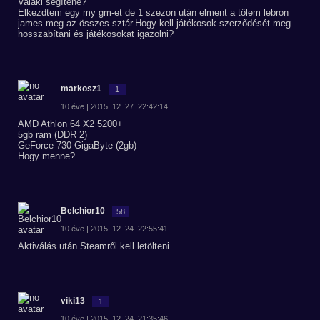
Valaki segítene?
Elkezdtem egy my gm-et de 1 szezon után elment a tőlem lebron
james meg az összes sztár.Hogy kell játékosok szerződését meg
hosszabítani és játékosokat igazolni?
markosz1
1
10 éve | 2015. 12. 27. 22:42:14
AMD Athlon 64 X2 5200+
5gb ram (DDR 2)
GeForce 730 GigaByte (2gb)
Hogy menne?
Belchior10
58
10 éve | 2015. 12. 24. 22:55:41
Aktiválás után Steamről kell letölteni.
viki13
1
10 éve | 2015. 12. 24. 21:35:46