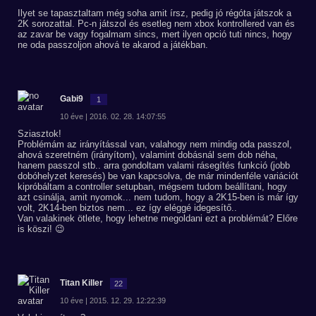
Ilyet se tapasztaltam még soha amit írsz, pedig jó régóta játszok a
2K sorozattal. Pc-n játszol és esetleg nem xbox kontrollered van és
az zavar be vagy fogalmam sincs, mert ilyen opció tuti nincs, hogy
ne oda passzoljon ahová te akarod a játékban.
Gabi9
1
10 éve | 2016. 02. 28. 14:07:55
Sziasztok!
Problémám az irányítással van, valahogy nem mindig oda passzol,
ahová szeretném (irányítom), valamint dobásnál sem dob néha,
hanem passzol stb.. arra gondoltam valami rásegítés funkció (jobb
dobóhelyzet keresés) be van kapcsolva, de már mindenféle variációt
kipróbáltam a controller setupban, mégsem tudom beállítani, hogy
azt csinálja, amit nyomok... nem tudom, hogy a 2K15-ben is már így
volt, 2K14-ben biztos nem... ez így eléggé idegesítő..
Van valakinek ötlete, hogy lehetne megoldani ezt a problémát? Előre
is köszi! 😉
Titan Killer
22
10 éve | 2015. 12. 29. 12:22:39