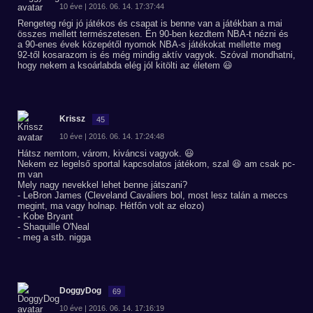
10 éve | 2016. 06. 14. 17:37:44
Rengeteg régi jó játékos és csapat is benne van a játékban a mai
összes mellett természetesen. Én 90-ben kezdtem NBA-t nézni és
a 90-enes évek közepétől nyomok NBA-s játékokat mellette meg
92-től kosarazom is és még mindig aktív vagyok. Szóval mondhatni,
hogy nekem a ksoárlabda elég jól kitölti az életem 😃
Krissz
45
10 éve | 2016. 06. 14. 17:24:48
Hátsz nemtom, várom, kiváncsi vagyok. 😃
Nekem ez legelső sportal kapcsolatos játékom, szal 😆 am csak pc-
m van
Mely nagy nevekkel lehet benne játszani?
- LeBron James (Cleveland Cavaliers bol, most lesz talán a meccs
megint, ma vagy holnap. Hétfőn volt az elozo)
- Kobe Bryant
- Shaquille O'Neal
- meg a stb. nigga
DoggyDog
69
10 éve | 2016. 06. 14. 17:16:19