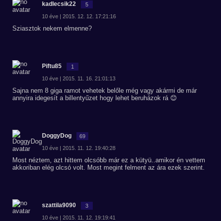
kadlecsik22
5
10 éve | 2015. 12. 12. 17:21:16
Sziasztok nekem elmenne?
Piftu85
1
10 éve | 2015. 11. 16. 21:01:13
Sajna nem 8 giga ramot vehetek belőle még vagy akármi de már
annyira idegesít a billentyűzet hogy lehet beruházok rá 😊
DoggyDog
69
10 éve | 2015. 11. 12. 19:40:28
Most néztem, azt hittem olcsóbb már ez a kütyü..amikor én vettem
akkoriban elég olcsó volt. Most megint felment az ára ezek szerint.
szattila9090
3
10 éve | 2015. 11. 12. 19:19:41