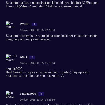
Sziasztok találtam megoldást töröljétek ki sync.bin fájlt (C:/Program
Files (x86)/Steam/userdata/370240/local) nekem működött.
Piftu85
1
10 éve | 2015. 11. 05. 22:26:58
Sziasztok nekem is ez a probléma pach lejött azt most nem igazán
megy tegnap még jó volt (eredeti)
Ati23
2
10 éve | 2015. 11. 05. 15:18:14
szattila9090:
Hali! Nekem is ugyan ez a problémám. (Eredeti) Tegnap estig
működött a játék de már nem hozza be. 😕
szattila9090
3
10 éve | 2015. 11. 04. 18:43:59