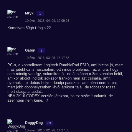
Mryk
1
10 éve | 2016. 04. 09. 19:09:23
Komolyan 50gb-t foglal??
Gabi9
1
10 éve | 2016. 03. 05. 13:17:53
PC-n, a kontrollerem Logitech RumblePad F510, ami biztos jó, mert
más játékhoz is használom, ott nincs probléma... az a fura, hogy
nem mindig van így, valamikor jó.. de általában a 3as vonalon belül,
amikor akciót indítok sokszor frankón nem azt csinálja, amit
nyomok... pl dobás helyett kiadja passzra.. ami néha nem is baj,
mert jobb dobóhelyzetben lévő játékost talál, de többször rossz,
mert eladja a labdát..
NBA 2K16 CODEX verzión játszom, ha ez számít valamit, de
szerintem nem kéne.. :/
DoggyDog
69
10 éve | 2016. 02. 28. 14:27:33