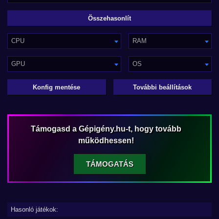
CPU
RAM
GPU
OS
Konfig mentése
További beállítások
Támogasd a Gépigény.hu-t, hogy tovább
működhessen!
TÁMOGATÁS
Hasonló játékok: