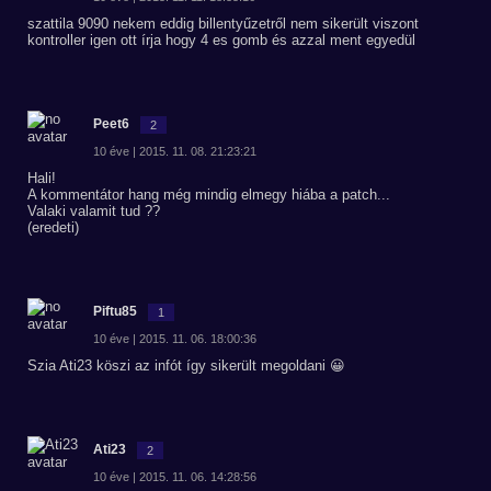
szattila 9090 nekem eddig billentyűzetről nem sikerült viszont
kontroller igen ott írja hogy 4 es gomb és azzal ment egyedül
Peet6
2
10 éve | 2015. 11. 08. 21:23:21
Hali!
A kommentátor hang még mindig elmegy hiába a patch...
Valaki valamit tud ??
(eredeti)
Piftu85
1
10 éve | 2015. 11. 06. 18:00:36
Szia Ati23 köszi az infót így sikerült megoldani 😀
Ati23
2
10 éve | 2015. 11. 06. 14:28:56