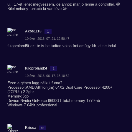
ui.: 17-et lehet megveszem, de ahhoz már jó lenne a controller. 😀
Bilel néhány funkció ki van lőve 😆
Akos1118
1
10 éve | 2016. 07. 21. 12:50:47
fuloproland5t ezt te is be tudtad volna írni amúgy kb. el se indul.
fuloproland5t
1
10 éve | 2016. 06. 17. 15:10:52
Ezen a gépen lagg nélkül futna?
Processor:AMD Atthlon(tm) 64X2 Dual Core Processor 4200+
(2CPUs) 2.2ghz
Memory:3gb
Device:Nvidia GeForce 9600GT total memory:1779mb
Windows 7 64bit professional
Krissz
45