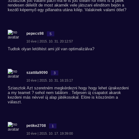
Sziasztok jött valami pach ma le is jött steam röl ment is a játék
rendesen délelőt de most akarnék vele játszani elinditom bejön a
kezdő képernyő egy pillanatra utána kilép. Valakinek valami ötlet?
pepecs98
5
10 éve | 2015. 10. 31. 20:12:57
Tudtok olyan letöltést ami jól van optimalizálva?
szattila9090
3
10 éve | 2015. 10. 31. 16:15:17
Sziasztok Azt szeretném megkérdezni hogy hogy lehet újrakezdeni
a my teamet ? sehol nem találom . Teljesen új csapatot akarok
kezdeni más névvel új alap játékosokal. Elöre is köszönöm a
választ.
petike2708
1
10 éve | 2015. 10. 17. 19:39:00