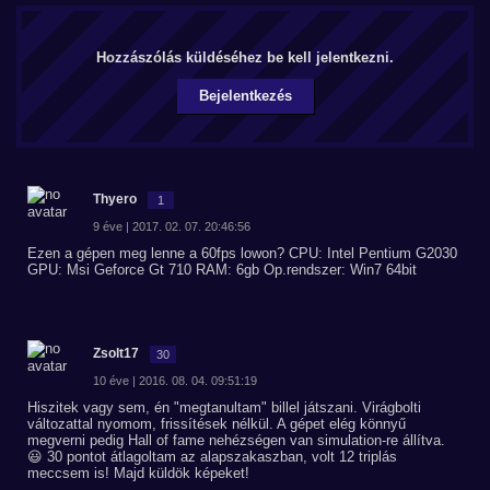
Hozzászólás küldéséhez be kell jelentkezni.
Bejelentkezés
Thyero
1
9 éve | 2017. 02. 07. 20:46:56
Ezen a gépen meg lenne a 60fps lowon? CPU: Intel Pentium G2030
GPU: Msi Geforce Gt 710 RAM: 6gb Op.rendszer: Win7 64bit
Zsolt17
30
10 éve | 2016. 08. 04. 09:51:19
Hiszitek vagy sem, én "megtanultam" billel játszani. Virágbolti
változattal nyomom, frissítések nélkül. A gépet elég könnyű
megverni pedig Hall of fame nehézségen van simulation-re állítva.
😃 30 pontot átlagoltam az alapszakaszban, volt 12 triplás
meccsem is! Majd küldök képeket!