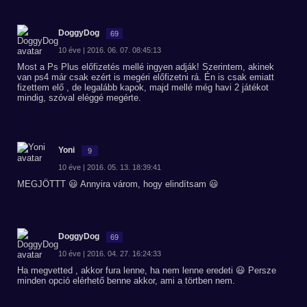
DoggyDog
69
10 éve | 2016. 06. 07. 08:45:13
Most a Ps Plus előfizetés mellé ingyen adják! Szerintem, akinek
van ps4 már csak ezért is megéri előfizetni rá. Én is csak emiatt
fizettem elő , de legalább kapok, majd mellé még havi 2 játékot
mindig, szóval eléggé megérte.
Yoni
9
10 éve | 2016. 05. 13. 18:39:41
MEGJÖTTT 😃 Annyira várom, hogy elindítsam 😃
DoggyDog
69
10 éve | 2016. 04. 27. 16:24:33
Ha megvetted , akkor fura lenne, ha nem lenne eredeti 😃 Persze
minden opció elérhető benne akkor, ami a törtben nem.