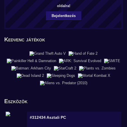
oldalra!
Bejelentkezés
Kedvenc játékok
Eszközök
#312434
Asztali PC