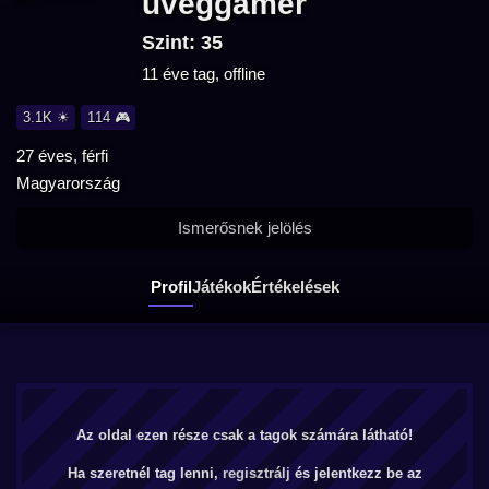
uveggamer
Szint: 35
11 éve tag, offline
3.1K ☀
114 🎮
27 éves, férfi
Magyarország
Ismerősnek jelölés
Profil
Játékok
Értékelések
Az oldal ezen része csak a tagok számára látható!
Ha szeretnél tag lenni,
regisztrálj
és jelentkezz be az