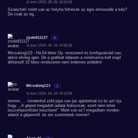
11 éve | 2015. 05. 25. 16:24:32
Sziasztok! miért van az hotyha felnézek az égre elmosodik a kép?
De csak az ég...
zsolo911127
3
11 éve | 2015. 05. 16. 14:00:20
Micsuking123 - Ha 64 bites Op. renszered és konfigurációd van,
akkor elvileg igen. De a grafikát teljesen a minimumra kell majd
állítanod! 32 bites rendszeren nem érdemes próbálni!
Micsuking123
1
11 éve | 2015. 04. 24. 19:13:35
ömmm..... mindenhol zöld pipa van (az ajánlottnál is) és azt írja
hogy: ,,A géped megadott adatai hiányosak, ezért nem lehet
összehasonlítást készíteni!''. Miért van ez? megadtam minden
adatot a gépemről. és am szerintetek menne?