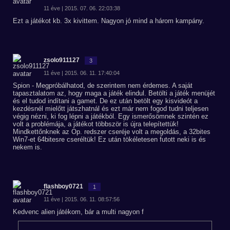
11 éve | 2015. 07. 06. 22:03:38
Ezt a játékot kb. 3x kivittem. Nagyon jó mind a három kampány.
zsolo911127
3
11 éve | 2015. 06. 11. 17:40:04
Spion - Megpróbálhatod, de szerintem nem érdemes. A saját
tapasztalatom az, hogy maga a játék elindul. Betölti a játék menüjét
és el tudod indítani a gamet. De ez után betölt egy kisvideót a
kezdésnél mielőtt játszhatnál és ezt már nem fogod tudni teljesen
végig nézni, ki fog lépni a játékból. Egy ismerősömnek szintén ez
volt a problémája, a játékot többször is újra telepítettük!
Mindkettőnknek az Op. redszer cseréje volt a megoldás, a 32bites
Win7-et 64bitesre cseréltük! Ez után tökéletesen futott neki is és
nekem is.
flashboy0721
1
11 éve | 2015. 06. 11. 08:57:56
Kedvenc alien játékom, bár a multi nagyon f