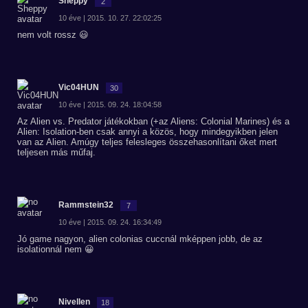
Sheppy
2
10 éve | 2015. 10. 27. 22:02:25
nem volt rossz 😃
Vic04HUN
30
10 éve | 2015. 09. 24. 18:04:58
Az Alien vs. Predator játékokban (+az Aliens: Colonial Marines) és a
Alien: Isolation-ben csak annyi a közös, hogy mindegyikben jelen
van az Alien. Amúgy teljes felesleges összehasonlítani őket mert
teljesen más műfaj.
Rammstein32
7
10 éve | 2015. 09. 24. 16:34:49
Jó game nagyon, alien colonias cuccnál mképpen jobb, de az
isolationnál nem 😀
Nivellen
18