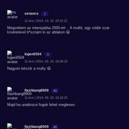
senance
2
11 éve | 2014. 10. 15. 20:32:21
Megvettem az interspárba 2000-ért... A multit, egy vödör szar
kíséretével b*sznám ki az ablakon 😃
logen0504
3
11 éve | 2014. 09. 29. 16:48:19
Nagyon tetszik a multy 😃
flashbang8909
40
11 éve | 2014. 09. 29. 16:18:15
Majd ha unatkozni fogok lehet meglesen.
flashbang8909
40