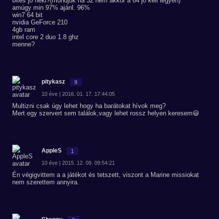
bites jó neki?(mondjuk ha 32 nem akkor a 64 jó kell legyen)
amúgy min 97% ajánl. 96%
win7 64 bit
nvidia GeForce 210
4gb ram
intel core 2 duo 1.8 ghz
menne?
pitykasz
9
10 éve | 2016. 01. 17. 17:44:05
Multizni csak úgy lehet hogy ha barátokat hívok meg?
Mert egy szervert sem találok,vagy lehet rossz helyen keresem😃
AppleS
1
10 éve | 2015. 12. 09. 09:54:21
Én végigvittem a a játékot és tetszett, viszont a Marine missiokat
nem szerettem annyira.