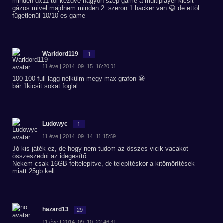
minden dx11 töl kezdve nagyon szép game a multiplayer kicsit
gázos mivel majdnem minden 2. szeron 1 hacker van 😃 de ettöl
fügetlenül 10/10 es game
Warldord119
1
11 éve | 2014. 09. 15. 16:20:01
100-100 full lagg nélkülm megy max grafon 😀
bár 1kicsit sokat foglal...
Ludowyc
1
11 éve | 2014. 09. 14. 11:15:59
Jó kis játék ez, de hogy nem tudom az összes vicik vacakot
összeszedni az idegesítő.
Nekem csak 16GB feltelepítve, de telepítéskor a kitömörítések
miatt 25gb kell.
hazard13
29
11 éve | 2014. 09. 10. 22:46:31