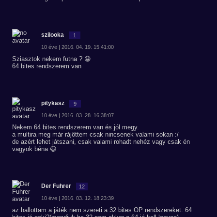
szilooka
1
10 éve | 2016. 04. 19. 15:41:00
Sziasztok nekem futna ? 😀
64 bites rendszerem van
pitykasz
9
10 éve | 2016. 03. 28. 16:38:07
Nekem 64 bites rendszerem van és jól megy.
a multira meg már rájöttem csak nincsenek valami sokan :/
de azért lehet játszani, csak valami rohadt nehéz vagy csak én
vagyok béna 😃
Der Fuhrer
12
10 éve | 2016. 03. 12. 18:23:39
az hallottam a játék nem szereti a 32 bites OP rendszereket. 64