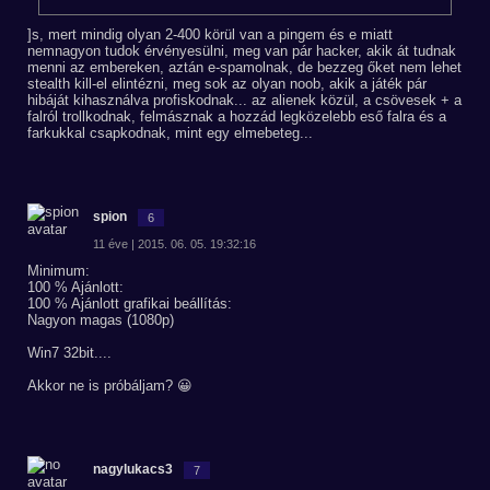
]s, mert mindig olyan 2-400 körül van a pingem és e miatt
nemnagyon tudok érvényesülni, meg van pár hacker, akik át tudnak
menni az embereken, aztán e-spamolnak, de bezzeg őket nem lehet
stealth kill-el elintézni, meg sok az olyan noob, akik a játék pár
hibáját kihasználva profiskodnak... az alienek közül, a csövesek + a
falról trollkodnak, felmásznak a hozzád legközelebb eső falra és a
farkukkal csapkodnak, mint egy elmebeteg...
spion
6
11 éve | 2015. 06. 05. 19:32:16
Minimum:
100 % Ajánlott:
100 % Ajánlott grafikai beállítás:
Nagyon magas (1080p)
Win7 32bit....
Akkor ne is próbáljam? 😀
nagylukacs3
7