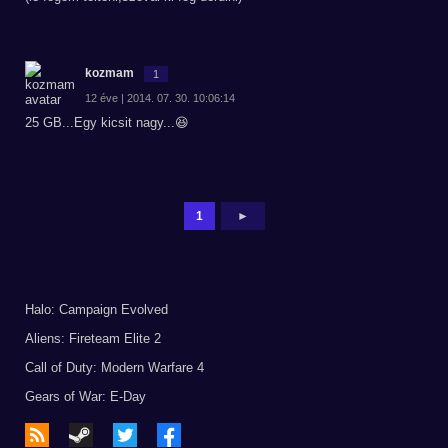
kozmam
1
12 éve | 2014. 07. 30. 10:06:14
25 GB...Egy kicsit nagy...😆
1
►
Halo: Campaign Evolved
Aliens: Fireteam Elite 2
Call of Duty: Modern Warfare 4
Gears of War: E-Day