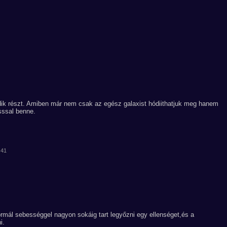
dik részt. Amiben már nem csak az egész galaxist hódiithatjuk meg hanem
sssal benne.
:41
rmál sebességgel nagyon sokáig tart legyőzni egy ellenséget,és a
i.