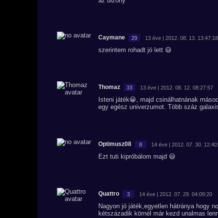
az bizony
Caymane
29
13 éve | 2012. 08. 13. 13:47:18
szerintem rohadt jó lett 😃
Thomaz
33
13 éve | 2012. 08. 12. 08:27:57
Isteni játék😀, majd csinálhatnának máso
egy egész univerzumot. Több száz galaxi
Optimusz08
8
14 éve | 2012. 07. 30. 12:40
Ezt tuti kipróbálom majd 😃
Quattro
3
14 éve | 2012. 07. 29. 04:09:20
Nagyon jó játék,egyetlen hátránya hogy no
kétszázadik körnél már kezd unalmas lenn