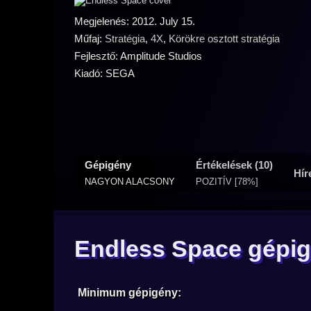
Megjelenés: 2012. July 15.
Műfaj:
Stratégia
,
4X
,
Körökre osztott stratégia
Fejlesztő: Amplitude Studios
Kiadó: SEGA
Gépigény
Értékelések (10)
Hír
NAGYON ALACSONY
POZITÍV [78%]
Endless Space gépi
Minimum gépigény: