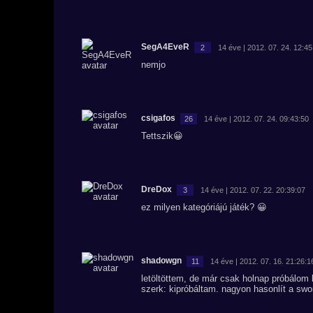
SegA4EveR
2
14 éve | 2012. 07. 24. 12:45
nemjo
csigafos
26
14 éve | 2012. 07. 24. 09:43:50
Tettszik😀
DreDox
3
14 éve | 2012. 07. 22. 20:39:07
ez milyen kategóriájú játék? 😀
shadowgn
11
14 éve | 2012. 07. 16. 21:26:1
letöltöttem, de már csak holnap próbálom 
szerk: kipróbáltam. nagyon hasonlít a swor