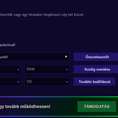
 készítők vagy egy hivatalos forgalmazó cég tett közzé.
urációval!
RAM
Konfig mentése
OS
További beállítások
ogy tovább működhessen!
TÁMOGATÁS