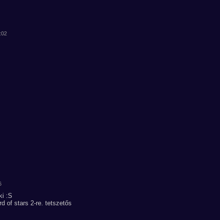
:02
6
ki :S
d of stars 2-re. tetszetős