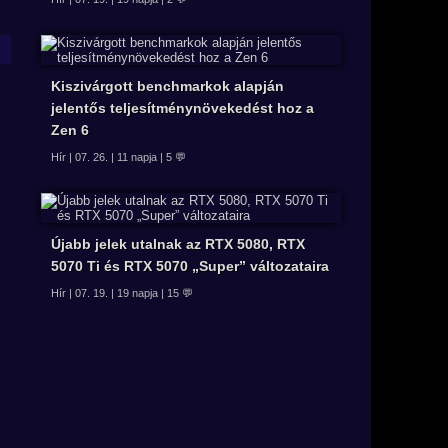
Kiszivárgott benchmarkok alapján
jelentős teljesítménynövekedést hoz a
Zen 6
Hír | 07. 26. | 11 napja | 5 💬
Újabb jelek utalnak az RTX 5080, RTX
5070 Ti és RTX 5070 „Super” változataira
Hír | 07. 19. | 19 napja | 15 💬