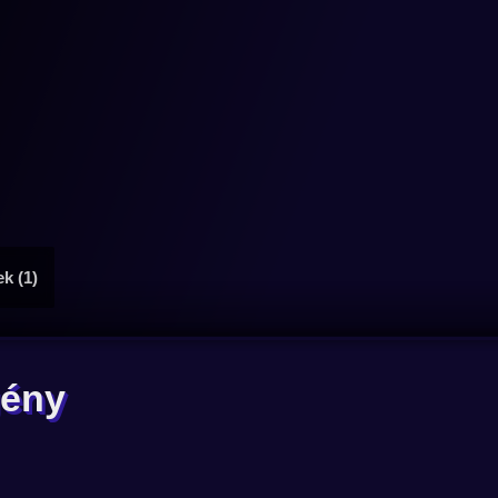
ek (1)
gény