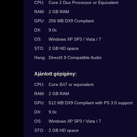
CPU:
Core 2 Duo Processor or Equivalent
RAM:
2 GB RAM
GPU:
256 MB DX9 Compliant
DX:
9.0c
OS:
Windows XP SP3 / Vista / 7
STO:
2 GB HD space
Hang:
DirectX 9 Compatible Audio
Ajánlott gépigény:
CPU:
Core i5/i7 or equivalent
RAM:
2 GB RAM
GPU:
512 MB DX9 Compliant with PS 3.0 support
DX:
9.0c
OS:
Windows XP SP3 / Vista / 7
STO:
2 GB HD space