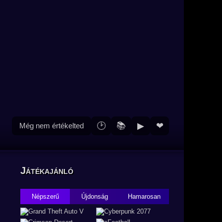
🕑
📚
▶
❤
Még nem értékelted
Játékajánló
Népszerű
Újdonság
Hamarosan