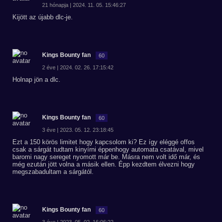
21 hónapja | 2024. 11. 05. 15:46:27
Kijött az újabb dlc-je.
Kings Bounty fan
60
2 éve | 2024. 02. 26. 17:15:42
Holnap jön a dlc.
Kings Bounty fan
60
3 éve | 2023. 05. 12. 23:18:45
Ezt a 150 körös limitet hogy kapcsolom ki? Ez így eléggé offos
csak a sárgát tudtam kinyírni éppenhogy automata csatával, mivel
baromi nagy sereget nyomott már be. Másra nem volt idő már, és
még ezután jött volna a másik ellen. Épp kezdtem élvezni hogy
megszabadultam a sárgától.
Kings Bounty fan
60