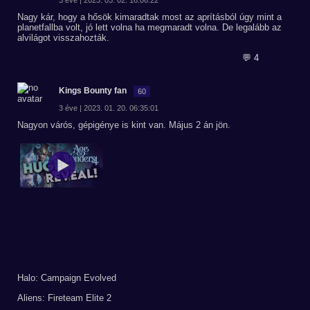
3 éve | 2023. 05. 02. 16:06:22
Nagy kár, hogy a hősök kimaradtak most az aprításból úgy mint a
planetfallba volt, jó lett volna ha megmaradt volna. De legalább az
alvilágot visszahozták.
💬 4
Kings Bounty fan
60
3 éve | 2023. 01. 20. 06:35:01
Nagyon várós, gépigénye is kint van. Május 2 án jön.
Halo: Campaign Evolved
Aliens: Fireteam Elite 2