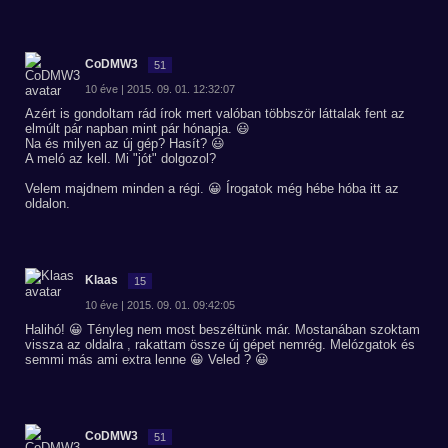
CoDMW3
51
10 éve | 2015. 09. 01. 12:32:07
Azért is gondoltam rád írok mert valóban többször láttalak fent az
elmúlt pár napban mint pár hónapja. 😃
Na és milyen az új gép? Hasít? 😃
A meló az kell. Mi "jót" dolgozol?
Velem majdnem minden a régi. 😀 Írogatok még hébe hóba itt az
oldalon.
Klaas
15
10 éve | 2015. 09. 01. 09:42:05
Halihó! 😀 Tényleg nem most beszéltünk már. Mostanában szoktam
vissza az oldalra , rakattam össze új gépet nemrég. Melózgatok és
semmi más ami extra lenne 😀 Veled ? 😀
CoDMW3
51