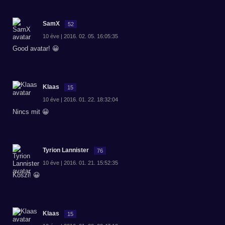
SamX
52
10 éve | 2016. 02. 05. 16:05:35
Good avatar! 😀
Klaas
15
10 éve | 2016. 01. 22. 18:32:04
Nincs mit 😀
Tyrion Lannister
76
10 éve | 2016. 01. 21. 15:52:35
Köszi! 😀
Klaas
15