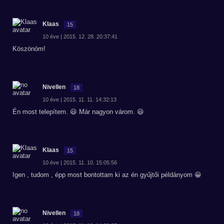
Klaas
15
10 éve | 2015. 12. 28. 20:37:41
Köszönöm!
Nivellen
18
10 éve | 2015. 11. 11. 14:32:13
Én most telepítem. 😃 Már nagyon várom. 😃
Klaas
15
10 éve | 2015. 11. 10. 15:05:56
Igen , tudom , épp most bontottam ki az én gyűjtői példányom 😀
Nivellen
18