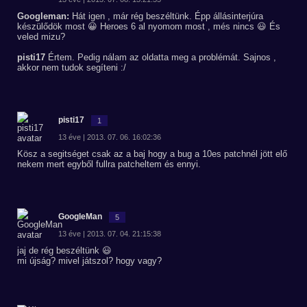
Googleman:
Hát igen , már rég beszéltünk. Épp állásinterjúra
készülődök most 😀 Heroes 6 al nyomom most , més nincs 😃 És
veled mizu?
pisti17
Értem. Pedig nálam az oldatta meg a problémát. Sajnos ,
akkor nem tudok segíteni :/
pisti17
1
13 éve | 2013. 07. 06. 16:02:36
Kösz a segitséget csak az a baj hogy a bug a 10es patchnél jött elő
nekem mert egyből fullra patcheltem és ennyi.
GoogleMan
5
13 éve | 2013. 07. 04. 21:15:38
jaj de rég beszéltünk 😃
mi újság? mivel játszol? hogy vagy?