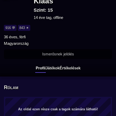
Klaas
Szint: 15
14 éve tag, offline
916 💬
843 ☀
36 éves, férfi
Magyarország
Ismerősnek jelölés
Profil
Játékok
Értékelések
Rólam
Az oldal ezen része csak a tagok számára látható!