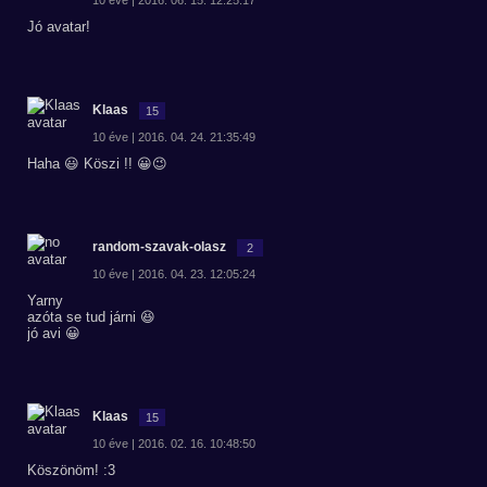
10 éve | 2016. 06. 15. 12:25:17
Jó avatar!
Klaas
15
10 éve | 2016. 04. 24. 21:35:49
Haha 😃 Köszi !! 😀😉
random-szavak-olasz
2
10 éve | 2016. 04. 23. 12:05:24
Yarny
azóta se tud járni 😆
jó avi 😀
Klaas
15
10 éve | 2016. 02. 16. 10:48:50
Köszönöm! :3