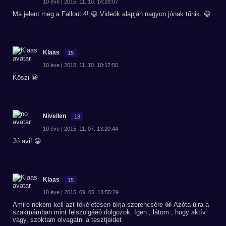
10 éve | 2015. 11. 10. 14:28:07
Ma jelent meg a Fallout 4! 😀 Videók alapján nagyon jónak tűnik. 😀
Klaas
15
10 éve | 2015. 11. 10. 10:17:56
Köszi 😀
Nivellen
18
10 éve | 2015. 11. 07. 13:20:44
Jó avi! 😀
Klaas
15
10 éve | 2015. 09. 05. 13:55:29
Amire nekem kell azt tökéletesen bírja szerencsére 😀 Azóta újra a
szakmámban mint felszolgáéó dolgozok. Igen , látom , hogy aktív
vagy, szoktam olvagatni a tesztjeidet