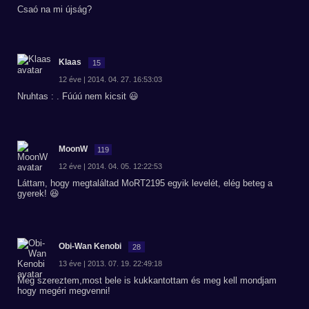
Csaó na mi újság?
Klaas
15
12 éve | 2014. 04. 27. 16:53:03
Nruhtas : . Fúúú nem kicsit 😃
MoonW
119
12 éve | 2014. 04. 05. 12:22:53
Láttam, hogy megtaláltad MoRT2195 egyik levelét, elég beteg a
gyerek! 😆
Obi-Wan Kenobi
28
13 éve | 2013. 07. 19. 22:49:18
Meg szereztem,most bele is kukkantottam és meg kell mondjam
hogy megéri megvenni!