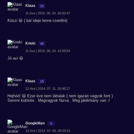
Klaas
15
11 éve | 2015. 06. 24. 16:00:47
Köszi 😃 ( bár ideje lenne cserélni)
Kneki
45
11 éve | 2015. 06. 24. 14:39:54
Jó avi 😃
Klaas
15
12 éve | 2014. 07. 11. 20:46:17
Hejhóó! 😃 Ezer éve nem láttalak ( nem igazán vagyok fent ) .
Semmi különös . Megvagyok fázva . Meg játékhiány van :/
GoogleMan
5
12 éve | 2014. 07. 05. 20:29:21