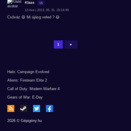
Klaas
15
13 éve | 2013. 05. 31. 19:14:49
Csőváz 😃 Mi újásg veled ? 😃
1
►
Halo: Campaign Evolved
Aliens: Fireteam Elite 2
Call of Duty: Modern Warfare 4
Gears of War: E-Day
2026 © Gépigény.hu