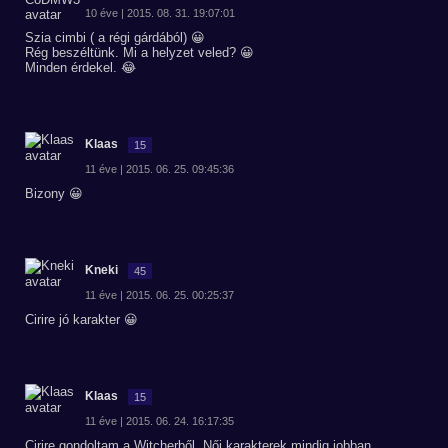
10 éve | 2015. 08. 31. 19:07:01
Szia cimbi ( a régi gárdából) 😀
Rég beszéltünk. Mi a helyzet veled? 😀
Minden érdekel. 😂
Klaas
15
11 éve | 2015. 06. 25. 09:45:36
Bizony 😀
Kneki
45
11 éve | 2015. 06. 25. 00:25:37
Cirire jó karakter 😀
Klaas
15
11 éve | 2015. 06. 24. 16:17:35
Cirire gondoltam a Witcherből. Női karakterek mindig jobban