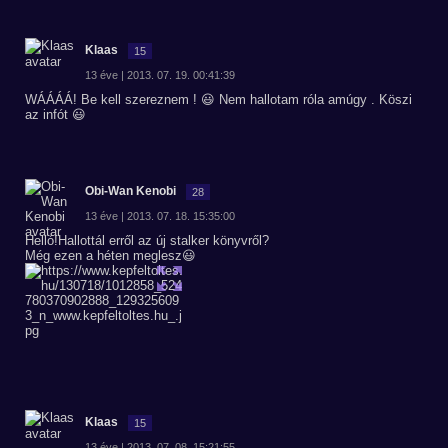
Klaas
15
13 éve | 2013. 07. 19. 00:41:39
WÁÁÁÁ! Be kell szereznem ! 😃 Nem hallotam róla amúgy . Köszi
az infót 😃
Obi-Wan Kenobi
28
13 éve | 2013. 07. 18. 15:35:00
Helló!Hallottál erről az új stalker könyvről?
Még ezen a héten meglesz😃
Klaas
15
13 éve | 2013. 07. 08. 15:21:55