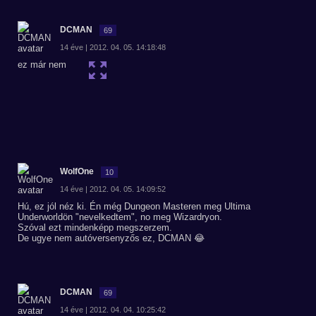
DCMAN
69
14 éve | 2012. 04. 05. 14:18:48
ez már nem
WolfOne
10
14 éve | 2012. 04. 05. 14:09:52
Hú, ez jól néz ki. Én még Dungeon Masteren meg Ultima
Underworldön "nevelkedtem", no meg Wizardryon.
Szóval ezt mindenképp megszerzem.
De ugye nem autóversenyzős ez, DCMAN 😂
DCMAN
69
14 éve | 2012. 04. 04. 10:25:42