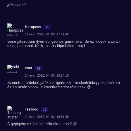
jó?tetszik?
Haraposs
23
14 éve | 2012. 04. 03. 17:41:42
Sose játszottam ilyen dungeonos gammákal, de ez videók alapján
szimpatikusnak tűnik, biztos kiprobálom majd.
xoki
75
14 éve | 2012. 04. 03. 13:54:18
Szerintem érdekes játéknak ígérkezik, mindenféleképp kipróbálom...
és én aztán vonok le következtetést róla csak 😃
Teeborg
17
14 éve | 2012. 04. 02. 19:51:49
A gépigény az áprilisi tréfa akar lenni? 😃