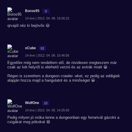
Boros95
8
14 éve | 2012. 04. 08. 19:26:22
qrvajól néz ki bejövős 😃
xCube
82
14 éve | 2012. 04. 06. 15:46:56
Egyelőre még nem rendeltem elő, de rövidesen megteszem már
csak az két helyről is elérhető verzió és az extrák miatt 😀 .
Régen is szerettem a dungeon crawler -eket, ez pedig az eddigiek
alapján hozza majd a hangulatot és a minőséget 😀 .
WolfOne
10
14 éve | 2012. 04. 05. 14:25:50
Pedig milyen jó móka lenne a dungeonban egy ferrarivál gázolni a
csigákat meg pókokat 😆