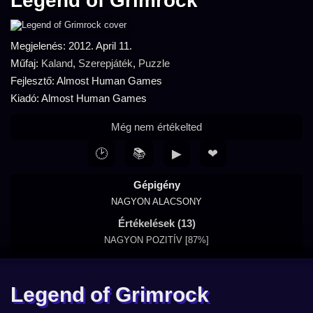
Legend of Grimrock
Megjelenés: 2012. April 11.
Műfaj:
Kaland
,
Szerepjáték
,
Puzzle
Fejlesztő: Almost Human Games
Kiadó: Almost Human Games
Még nem értékelted
🕑
📚
▶
❤
Gépigény
NAGYON ALACSONY
Értékelések (13)
NAGYON POZITÍV [87%]
Legend of Grimrock