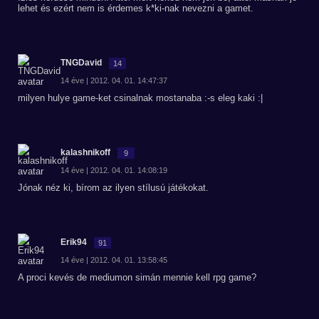
lehet és ezért nem is érdemes k*ki-nak nevezni a gamet.
TNGDavid
14
14 éve | 2012. 04. 01. 14:47:37
milyen hulye game-ket csinalnak mostanaba :-s eleg kaki :|
kalashnikoff
9
14 éve | 2012. 04. 01. 14:08:19
Jónak néz ki, bírom az ilyen stílusú játékokat.
Erik94
91
14 éve | 2012. 04. 01. 13:58:45
A proci kevés de mediumon simán mennie kell rpg game?