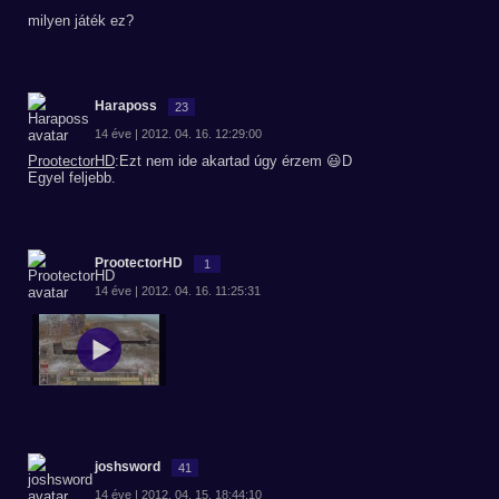
milyen játék ez?
Haraposs
23
14 éve | 2012. 04. 16. 12:29:00
ProotectorHD
:Ezt nem ide akartad úgy érzem 😃D
Egyel feljebb.
ProotectorHD
1
14 éve | 2012. 04. 16. 11:25:31
joshsword
41
14 éve | 2012. 04. 15. 18:44:10