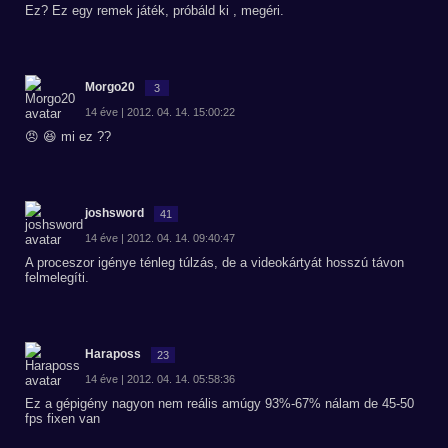
Ez? Ez egy remek játék, próbáld ki , megéri.
Morgo20
3
14 éve | 2012. 04. 14. 15:00:22
😠 😆 mi ez ??
joshsword
41
14 éve | 2012. 04. 14. 09:40:47
A proceszor igénye ténleg túlzás, de a videokártyát hosszú távon
felmelegíti.
Haraposs
23
14 éve | 2012. 04. 14. 05:58:36
Ez a gépigény nagyon nem reális amúgy 93%-67% nálam de 45-50
fps fixen van