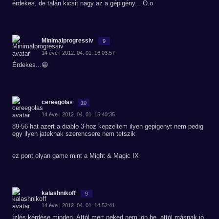
érdekes, de talán kicsit nagy az a gépigény... O.o
Minimalprogressiv
9
14 éve | 2012. 04. 01. 16:03:57
Érdekes...😀
cereegolas
10
14 éve | 2012. 04. 01. 15:40:35
89-56 hat azert a diablo 3-hoz kepzeltem ilyen gepigenyt nem pedig
egy ilyen jateknak szerencsere nem tetszik
ez pont olyan game mint a Might & Magic IX
kalashnikoff
9
14 éve | 2012. 04. 01. 14:52:41
ízlés kérdése minden. Attól mert neked nem jön be, attól másnak jó