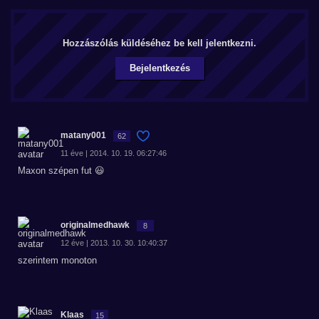
Hozzászólás küldéséhez be kell jelentkezni.
Bejelentkezés
matany001
62
11 éve | 2014. 10. 19. 06:27:46
Maxon szépen fut 😃
originalmedhawk
8
12 éve | 2013. 10. 30. 10:40:37
szerintem monoton
Klaas
15