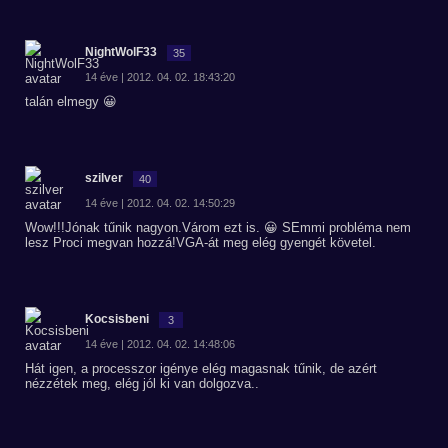
NightWolF33
35
14 éve | 2012. 04. 02. 18:43:20
talán elmegy 😀
szilver
40
14 éve | 2012. 04. 02. 14:50:29
Wow!!!Jónak tűnik nagyon.Várom ezt is. 😀 SEmmi probléma nem
lesz Proci megvan hozzá!VGA-át meg elég gyengét követel.
Kocsisbeni
3
14 éve | 2012. 04. 02. 14:48:06
Hát igen, a processzor igénye elég magasnak tűnik, de azért
nézzétek meg, elég jól ki van dolgozva..