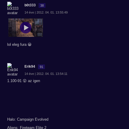
b0t333
38
14 éve | 2012. 04. 01. 13:55:49
lol eleg fura 😀
Erik94
91
14 éve | 2012. 04. 01. 13:54:11
1.100-91 😲 az igen
Halo: Campaign Evolved
Aliens: Fireteam Elite 2