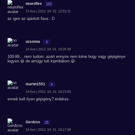
neuroflex
152
14 éve | 2012. 04. 02. 12:53:11
az igen az ajánlott faxa : D
uzsonna
3
14 éve | 2012. 04. 01. 19:26:39
100-99... nem tudom..azért ennyire nem kéne hogy nagy gépigénye
legyen.😃 de amúgy tuti kipróbálom.😃
martin1551
6
14 éve | 2012. 04. 01. 19:23:56
ennek kell ilyen gépigény? érdekes.
Gerdzso
25
14 éve | 2012. 04. 01. 16:17:08