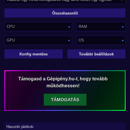
CPU
RAM
GPU
OS
Konfig mentése
További beállítások
Támogasd a Gépigény.hu-t, hogy tovább
működhessen!
TÁMOGATÁS
Hasonló játékok: