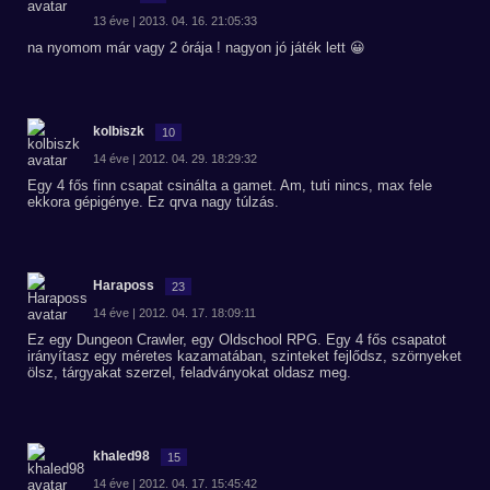
13 éve | 2013. 04. 16. 21:05:33
na nyomom már vagy 2 órája ! nagyon jó játék lett 😀
kolbiszk
10
14 éve | 2012. 04. 29. 18:29:32
Egy 4 fős finn csapat csinálta a gamet. Am, tuti nincs, max fele
ekkora gépigénye. Ez qrva nagy túlzás.
Haraposs
23
14 éve | 2012. 04. 17. 18:09:11
Ez egy Dungeon Crawler, egy Oldschool RPG. Egy 4 fős csapatot
irányítasz egy méretes kazamatában, szinteket fejlődsz, szörnyeket
ölsz, tárgyakat szerzel, feladványokat oldasz meg.
khaled98
15
14 éve | 2012. 04. 17. 15:45:42