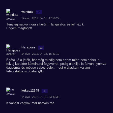
wandula
15
14 éve | 2012. 04. 13. 17:56:22
Tényleg nagyon jóra sikerült. Hangulatos és jól néz ki.
Engem megfogott.
Haraposs
23
14 éve | 2012. 04. 13. 15:41:19
Egész jó a játék, bár még mindig nem értem miért nem sebez a
tolvaj karakter közelharci fegyverrel, pedig a skillje is felvan nyomva
daggernál és mégse sebez vele.. most elakadtam valami
teleportálós szobába 😃D
kukac12345
6
14 éve | 2012. 04. 12. 23:43:35
Kiváncsi vagyok már nagyon ráá