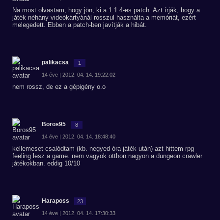
Na most olvastam, hogy jön, ki a 1.1.4-es patch. Azt írják, hogy a
játék néhány videókártyánál rosszul használta a memóriát, ezért
melegedett. Ebben a patch-ben javítják a hibát.
palikacsa
1
14 éve | 2012. 04. 14. 19:22:02
nem rossz, de ez a gépigény o.o
Boros95
8
14 éve | 2012. 04. 14. 18:48:40
kellemeset csalódtam (kb. negyed óra játék után) azt hittem rpg
feeling lesz a game. nem vagyok otthon nagyon a dungeon crawler
játékokban. eddig 10/10
Haraposs
23
14 éve | 2012. 04. 14. 17:30:33