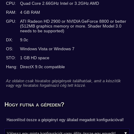
CPU:
Quad Core 2.66GHz Intel or 3.2GHz AMD
RAM:
4 GB RAM
GPU:
ATI Radeon HD 2900 or NVIDIA GeForce 8800 or better
(512MB graphics memory or more. Shader Model 3.0
needs to be supported)
DX:
9.0c
OS:
Windows Vista or Windows 7
STO:
1 GB HD space
Hang:
DirectX 9.0c compatible
Az oldalon csak hivatalos gépigények találhatóak, amit a készítők
vagy egy hivatalos forgalmazó cég tett közzé.
Hogy futna a gépeden?
Hasonlítsd össze a gépigényt egy általad megadott konfigurációval!