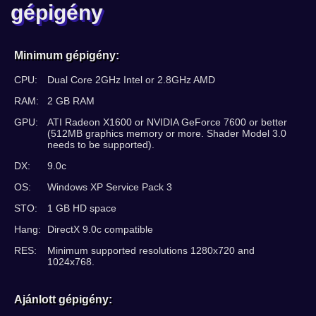
gépigény
Minimum gépigény:
CPU:
Dual Core 2GHz Intel or 2.8GHz AMD
RAM:
2 GB RAM
GPU:
ATI Radeon X1600 or NVIDIA GeForce 7600 or better
(512MB graphics memory or more. Shader Model 3.0
needs to be supported).
DX:
9.0c
OS:
Windows XP Service Pack 3
STO:
1 GB HD space
Hang:
DirectX 9.0c compatible
RES:
Minimum supported resolutions 1280x720 and
1024x768.
Ajánlott gépigény: