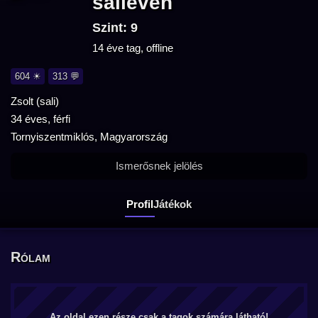
salieven
Szint: 9
14 éve tag, offline
604 ☀
313 💬
Zsolt (sali)
34 éves, férfi
Tornyiszentmiklós, Magyarország
Ismerősnek jelölés
Profil
Játékok
Rólam
Az oldal ezen része csak a tagok számára látható!