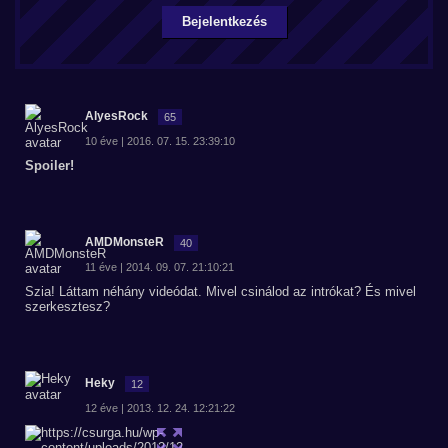
Bejelentkezés
AlyesRock
65
10 éve | 2016. 07. 15. 23:39:10
Spoiler!
AMDMonsteR
40
11 éve | 2014. 09. 07. 21:10:21
Szia! Láttam néhány videódat. Mivel csinálod az intrókat? És mivel
szerkesztesz?
Heky
12
12 éve | 2013. 12. 24. 12:21:22