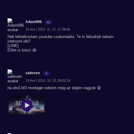
Adam996
41
13 éve | 2012. 11. 17. 17:39:06
Hali feliratkoztam youtube csatornádra. Te is feltudnál nekem
iratkozni ide?
[LINK]
Előre is köszi 😃
salieven
9
13 éve | 2012. 10. 12. 09:02:24
na első bf3 montage videóm még az elején vagyok 😃