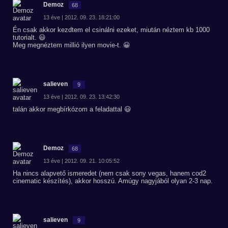
Demoz
68
13 éve | 2012. 09. 23. 18:21:00
Én csak akkor kezdtem el csinálni ezeket, miután néztem kb 1000
tutorialt. 😃
Meg megnéztem millió ilyen movie-t. 😀
salieven
9
13 éve | 2012. 09. 23. 13:42:30
talán akkor megbírkózom a feladattal 😃
Demoz
68
13 éve | 2012. 09. 21. 10:05:52
Ha nincs alapvető ismeredet (nem csak sony vegas, hanem cod2
cinematic készítés), akkor hosszú. Amúgy nagyjából olyan 2-3 nap.
salieven
9