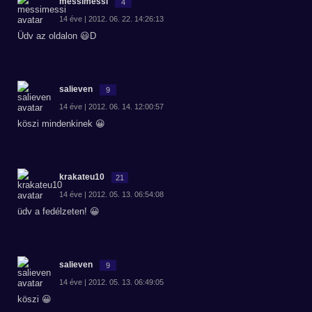
messimessi
4
14 éve | 2012. 06. 22. 14:26:13
Üdv az oldalon 😃D
salieven
9
14 éve | 2012. 06. 14. 12:00:57
köszi mindenkinek 😀
krakateu10
21
14 éve | 2012. 05. 13. 06:54:08
üdv a fedélzeten! 😀
salieven
9
14 éve | 2012. 05. 13. 06:49:05
köszi 😀