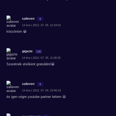
salieven
9
14 éve | 2012. 07. 05. 12:34:01
köszönöm 😀
gigazte
130
14 éve | 2012. 07. 05. 11:08:25
Szeretnék elsőként gratulálni!😀
salieven
9
14 éve | 2012. 07. 04. 23:46:19
és igen végre youtube partner lettem 😃