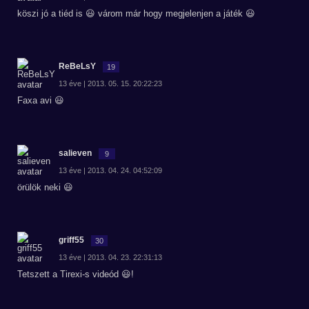
köszi jó a tiéd is 😃 várom már hogy megjelenjen a játék 😃
ReBeLsY
19
13 éve | 2013. 05. 15. 20:22:23
Faxa avi 😃
salieven
9
13 éve | 2013. 04. 24. 04:52:09
örülök neki 😃
griff55
30
13 éve | 2013. 04. 23. 22:31:13
Tetszett a Tirexi-s videód 😃!