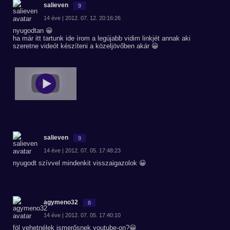
salieven
9
14 éve | 2012. 07. 12. 20:16:26
nyugodtan 😀
ha már itt tartunk ide írom a legújabb vidim linkjét annak aki
szeretne videót készíteni a közeljövőben akár 😀
salieven
9
14 éve | 2012. 07. 05. 17:48:23
nyugodt szívvel mindenkit visszaigazolok 😀
agymeno32
8
14 éve | 2012. 07. 05. 17:40:10
föl vehetnélek ismerősnek youtube-on?😀