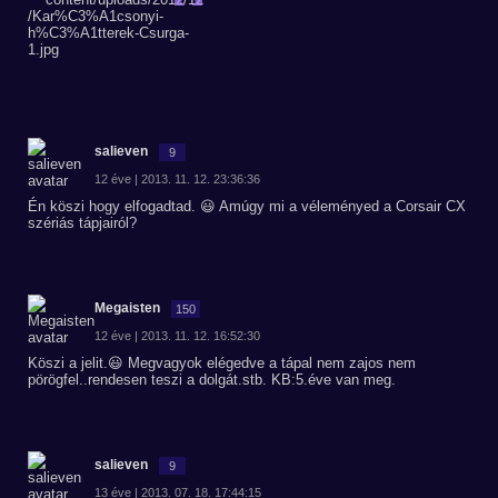
salieven
9
12 éve | 2013. 11. 12. 23:36:36
Én köszi hogy elfogadtad. 😃 Amúgy mi a véleményed a Corsair CX
szériás tápjairól?
Megaisten
150
12 éve | 2013. 11. 12. 16:52:30
Köszi a jelit.😃 Megvagyok elégedve a tápal nem zajos nem
pörögfel..rendesen teszi a dolgát.stb. KB:5.éve van meg.
salieven
9
13 éve | 2013. 07. 18. 17:44:15