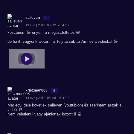
salieven
9
13 éve | 2012. 08. 12. 20:47:30
köszönöm 😀 enyém a megtiszteltetés 😀
de ha itt vagyunk akkor már folytassuk az Amnesia videókat 😃
kriszman008
6
14 éve | 2012. 08. 08. 07:47:02
Már egy ideje követlek salieven (youtub-on) és szerintem ászak a
videóid!!
Nem véletlenül vagy ajánlottak között !! 😀