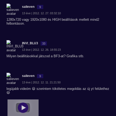
salieven
9
13 éve | 2012. 12. 27. 03:32:10
1280x720 vagy 1920x1080 és HIGH beállítások mellett mind2
felbontáson.
INVI_BLU3
33
13 éve | 2012. 12. 26. 18:55:23
Milyen beállitásokkal játszod a BF3-at? Grafika stb.
salieven
9
13 éve | 2012. 12. 11. 21:21:50
legújabb videóm 😃 szerintem tökéletes megoldás az új yt felülethez
😃