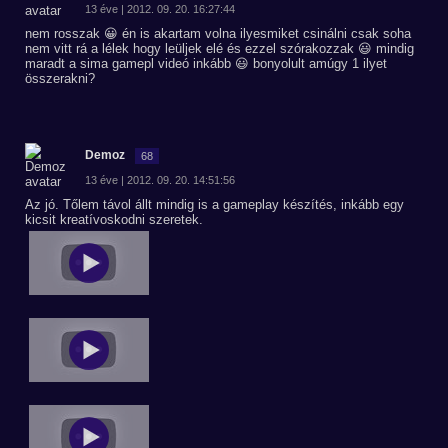
13 éve | 2012. 09. 20. 16:27:44
nem rosszak 😀 én is akartam volna ilyesmiket csinálni csak soha
nem vitt rá a lélek hogy leüljek elé és ezzel szórakozzak 😃 mindig
maradt a sima gamepl videó inkább 😃 bonyolult amúgy 1 ilyet
összerakni?
Demoz
68
13 éve | 2012. 09. 20. 14:51:56
Az jó. Tőlem távol állt mindig is a gameplay készítés, inkább egy
kicsit kreatívoskodni szeretek.