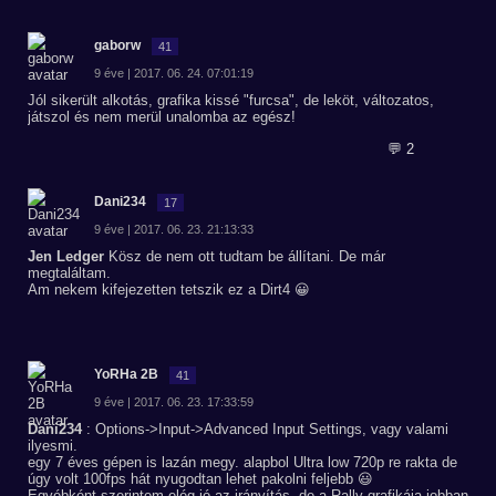
gaborw
41
9 éve | 2017. 06. 24. 07:01:19
Jól sikerült alkotás, grafika kissé "furcsa", de leköt, változatos,
játszol és nem merül unalomba az egész!
💬 2
Dani234
17
9 éve | 2017. 06. 23. 21:13:33
Jen Ledger
Kösz de nem ott tudtam be állítani. De már
megtaláltam.
Am nekem kifejezetten tetszik ez a Dirt4 😀
YoRHa 2B
41
9 éve | 2017. 06. 23. 17:33:59
Dani234
: Options->Input->Advanced Input Settings, vagy valami
ilyesmi.
egy 7 éves gépen is lazán megy. alapbol Ultra low 720p re rakta de
úgy volt 100fps hát nyugodtan lehet pakolni feljebb 😃
Egyébként szerintem elég jó az irányítás, de a Rally grafikája jobban