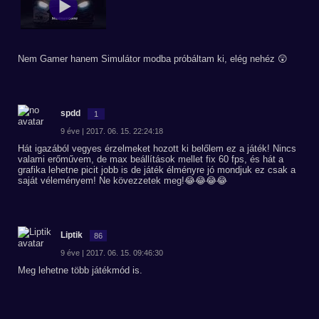
Nem Gamer hanem Simulátor modba próbáltam ki, elég nehéz 😲
spdd
1
9 éve | 2017. 06. 15. 22:24:18
Hát igazából vegyes érzelmeket hozott ki belőlem ez a játék! Nincs
valami erőművem, de max beállítások mellet fix 60 fps, és hát a
grafika lehetne picit jobb is de játék élményre jó mondjuk ez csak a
saját véleményem! Ne kövezzetek meg!😂😂😂😂
Liptik
86
9 éve | 2017. 06. 15. 09:46:30
Meg lehetne több játékmód is.