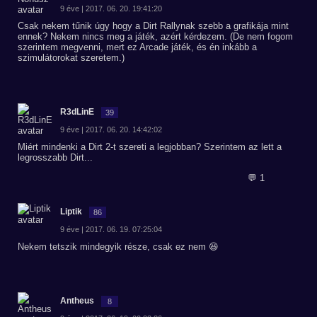
9 éve | 2017. 06. 20. 19:41:20
Csak nekem tűnik úgy hogy a Dirt Rallynak szebb a grafikája mint
ennek? Nekem nincs meg a játék, azért kérdezem. (De nem fogom
szerintem megvenni, mert ez Arcade játék, és én inkább a
szimulátorokat szeretem.)
R3dLinE
39
9 éve | 2017. 06. 20. 14:42:02
Miért mindenki a Dirt 2-t szereti a legjobban? Szerintem az lett a
legrosszabb Dirt...
💬 1
Liptik
86
9 éve | 2017. 06. 19. 07:25:04
Nekem tetszik mindegyik része, csak ez nem 😆
Antheus
8