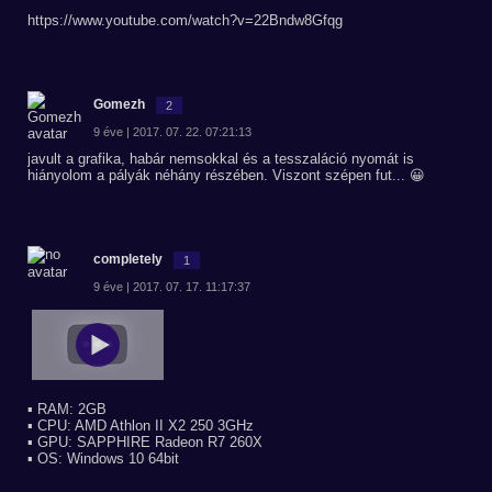
https://www.youtube.com/watch?v=22Bndw8Gfqg
Gomezh
2
9 éve | 2017. 07. 22. 07:21:13
javult a grafika, habár nemsokkal és a tesszaláció nyomát is
hiányolom a pályák néhány részében. Viszont szépen fut... 😀
completely
1
9 éve | 2017. 07. 17. 11:17:37
▪ RAM: 2GB
▪ CPU: AMD Athlon II X2 250 3GHz
▪ GPU: SAPPHIRE Radeon R7 260X
▪ OS: Windows 10 64bit