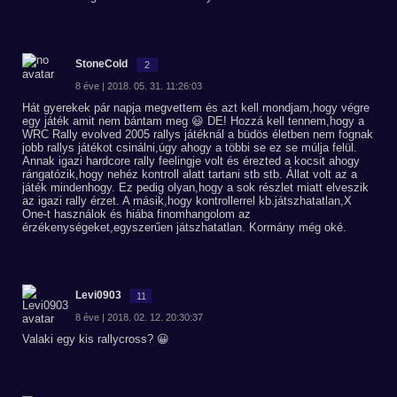
StoneCold
2
8 éve | 2018. 05. 31. 11:26:03
Hát gyerekek pár napja megvettem és azt kell mondjam,hogy végre
egy játék amit nem bántam meg 😃 DE! Hozzá kell tennem,hogy a
WRC Rally evolved 2005 rallys játéknál a büdös életben nem fognak
jobb rallys játékot csinálni,úgy ahogy a többi se ez se múlja felül.
Annak igazi hardcore rally feelingje volt és érezted a kocsit ahogy
rángatózik,hogy nehéz kontroll alatt tartani stb stb. Állat volt az a
játék mindenhogy. Ez pedig olyan,hogy a sok részlet miatt elveszik
az igazi rally érzet. A másik,hogy kontrollerrel kb.játszhatatlan,X
One-t használok és hiába finomhangolom az
érzékenységeket,egyszerűen játszhatatlan. Kormány még oké.
Levi0903
11
8 éve | 2018. 02. 12. 20:30:37
Valaki egy kis rallycross? 😀