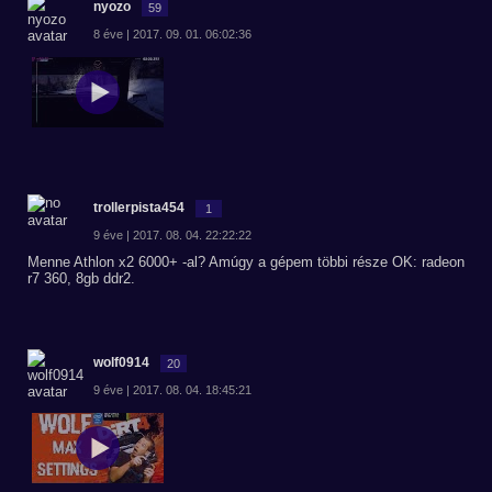
nyozo
59
8 éve | 2017. 09. 01. 06:02:36
trollerpista454
1
9 éve | 2017. 08. 04. 22:22:22
Menne Athlon x2 6000+ -al? Amúgy a gépem többi része OK: radeon
r7 360, 8gb ddr2.
wolf0914
20
9 éve | 2017. 08. 04. 18:45:21