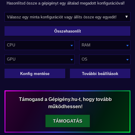
Hasonlítsd össze a gépigényt egy általad megadott konfigurációval!
CPU
RAM
GPU
OS
Konfig mentése
További beállítások
Támogasd a Gépigény.hu-t, hogy tovább
működhessen!
TÁMOGATÁS