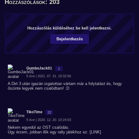
Hozzászólások: 203
Hozzászólás küldéséhez be kell jelentkezni.
Bejelentkezés
GumboJack01
1
5 éve | 2021. 07. 31. 19:32:56
A Dirt 3 után igazán izgatottan vártam már a folytatást és, hogy
őszinte legyek nem csalódtam! :D
TikoTime
22
5 éve | 2020. 12. 20. 10:24:03
Nekem egyedül az OST csalódás.
Úgy érzem, jobban illik egy rally játékhoz ez: [LINK]