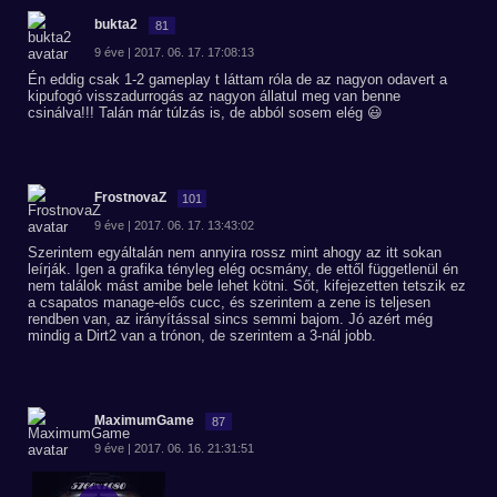
bukta2
81
9 éve | 2017. 06. 17. 17:08:13
Én eddig csak 1-2 gameplay t láttam róla de az nagyon odavert a
kipufogó visszadurrogás az nagyon állatul meg van benne
csinálva!!! Talán már túlzás is, de abból sosem elég 😃
FrostnovaZ
101
9 éve | 2017. 06. 17. 13:43:02
Szerintem egyáltalán nem annyira rossz mint ahogy az itt sokan
leírják. Igen a grafika tényleg elég ocsmány, de ettől függetlenül én
nem találok mást amibe bele lehet kötni. Sőt, kifejezetten tetszik ez
a csapatos manage-elős cucc, és szerintem a zene is teljesen
rendben van, az irányítással sincs semmi bajom. Jó azért még
mindig a Dirt2 van a trónon, de szerintem a 3-nál jobb.
MaximumGame
87
9 éve | 2017. 06. 16. 21:31:51