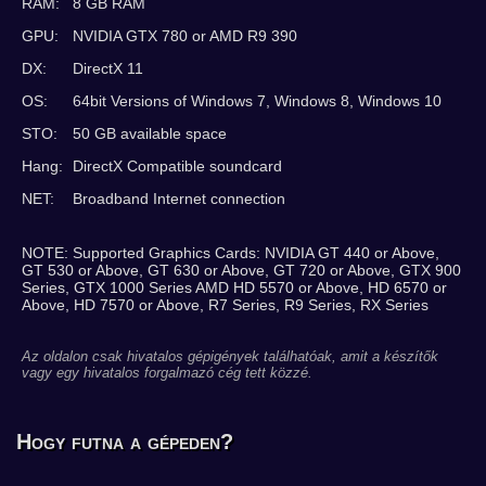
RAM:
8 GB RAM
GPU:
NVIDIA GTX 780 or AMD R9 390
DX:
DirectX 11
OS:
64bit Versions of Windows 7, Windows 8, Windows 10
STO:
50 GB available space
Hang:
DirectX Compatible soundcard
NET:
Broadband Internet connection
NOTE: Supported Graphics Cards: NVIDIA GT 440 or Above,
GT 530 or Above, GT 630 or Above, GT 720 or Above, GTX 900
Series, GTX 1000 Series AMD HD 5570 or Above, HD 6570 or
Above, HD 7570 or Above, R7 Series, R9 Series, RX Series
Az oldalon csak hivatalos gépigények találhatóak, amit a készítők
vagy egy hivatalos forgalmazó cég tett közzé.
Hogy futna a gépeden?