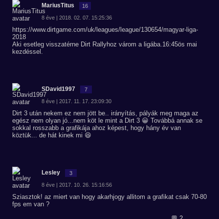
MariusTitus
16
8 éve | 2018. 02. 07. 15:25:36
https://www.dirtgame.com/uk/leagues/league/130654/magyar-liga-
2018
Aki esetleg visszatérne Dirt Rallyhoz várom a ligába.16:45ös mai
kezdéssel.
SDavid1997
7
8 éve | 2017. 11. 17. 23:09:30
Dirt 3 után nekem ez nem jött be.. irányítás, pályák meg maga az
egész nem olyan jó...nem köt le mint a Dirt 3 😀 Továbbá annak se
sokkal rosszabb a grafikája ahoz képest, hogy hány év van
köztük... de hát kinek mi 😆
Lesley
3
8 éve | 2017. 10. 26. 15:16:56
Sziasztok! az miert van hogy akarhjogy allitom a grafikat csak 70-80
fps em van ?
💬 2