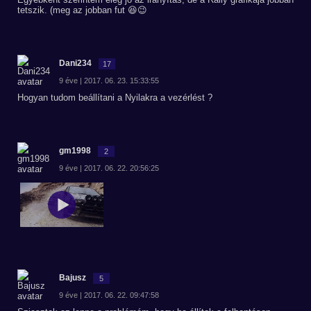
tetszik. (meg az jobban fut 😆😉
Dani234
17
9 éve | 2017. 06. 23. 15:33:55
Hogyan tudom beállítani a Nyilakra a vezérlést ?
gm1998
2
9 éve | 2017. 06. 22. 20:56:25
Bajusz
5
9 éve | 2017. 06. 22. 09:47:58