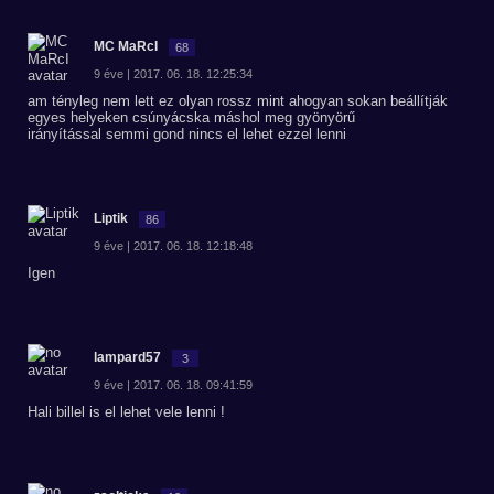
MC MaRcI
68
9 éve | 2017. 06. 18. 12:25:34
am tényleg nem lett ez olyan rossz mint ahogyan sokan beállítják
egyes helyeken csúnyácska máshol meg gyönyörű
irányítással semmi gond nincs el lehet ezzel lenni
Liptik
86
9 éve | 2017. 06. 18. 12:18:48
Igen
lampard57
3
9 éve | 2017. 06. 18. 09:41:59
Hali billel is el lehet vele lenni !