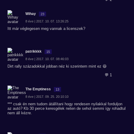
Wihay
23
8 éve | 2017. 10. 07. 13:26:25
Itt már véglegesen meg vannak a licenszek?
patrikkkk
15
8 éve | 2017. 10. 07. 08:46:03
Dirt rally századokkal jobban néz ki szerintem mint ez 😆
💬 1
The Emptiness
13
8 éve | 2017. 09. 25. 20:10:10
*** csak én nem tudom átállítani hogy rendesen nyilakkal forduljon
az autó? Kb 30 perce keresgélek neten de sehol semmi így rohadtul
nem áll kézre.