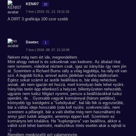
KENI07
32
7 éve | 2019. 01. 13. 19:11:18
A DIRT 3 grafikája 100 szor szebb
Dawtec
1
7 éve | 2018. 08. 27. 21:10:06
Nekem még nem ért ide, megrendeltem.
Mint ahogy neked is és sokunknak van kedvenc. Az általad írtat
nem ismerem, videókat néztem csak, igaz az irányítás így nem jön
át. Szerintem a Richard Burns rally a világ legjobbja, ha rally-ról van
szó. A legjobb fizika, amivel autós játékban valaha találkoztam.
Egész sokat számít az autók beállítása is, bár elég nehézkes
annak, aki nem igazán ért hozzá, mert komolyan bele lehet nyúlni.
Irányítás terén épp ellenkező a helyzet, billentyűzeten nehezebb,
ugyanis nem tudsz félgázt nyomni, persze a beállításokkal tudsz
operálni, de... Gyorsabb vagyok kormánnyal (három pedálos),
könnyebb így kerülgetni a "turbólyukat", bal láb fék is egyszerűbb,
bár a váltás ideje hosszabb (oda kell nyúlni, szekvenciális, nem
szeretem a pillangót, bár a való életbe még nem használtam) és
annyi gázt tudok adagolni, amennyi éppen kell. Szerintem ez
kormányra lett kitalálva. Ha "kuplungosra" van beállítva, akkor a
váltót szét lehet barmolni, realisztikus törés esetén akár a rajtnál is
:-)
Remélem megközelíti ezt valamennyire.