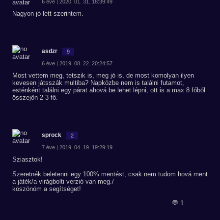
6 éve | 2020. 01. 31. 18:39:49
Nagyon jó lett szerintem.
asdzr
9
6 éve | 2019. 08. 22. 20:24:57
Most vettem meg, tetszik is, meg jó is, de most komolyan ilyen
kevesen játsszák multiba? Napközbe nem is találni futamot,
esténként találni egy párat ahová be lehet lépni, ott is a max 8 főből
összejön 2-3 fő.
sprock
2
7 éve | 2019. 04. 19. 19:29:19
Sziasztok!
Szeretnék beletenni egy 100% mentést, csak nem tudom hová ment
a játék/a virágbolti verzió van meg./
köszönöm a segítséget!
💬 1