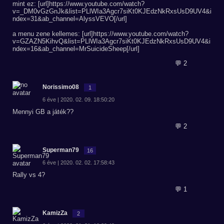
mint ez: [url]https://www.youtube.com/watch?
v=_DM0vGzGnJk&list=PLlWIa3Agcr7siKt0KJEdzNkRxsUsD9UV4&i
ndex=31&ab_channel=AlyssVEVO[/url]
a menu zene kellemes: [url]https://www.youtube.com/watch?
v=GZAZN5KihvQ&list=PLlWIa3Agcr7siKt0KJEdzNkRxsUsD9UV4&i
ndex=16&ab_channel=MrSuicideSheep[/url]
💬 2
Norissimo08
1
6 éve | 2020. 02. 09. 18:50:20
Mennyi GB a játék??
💬 2
Superman79
16
6 éve | 2020. 02. 02. 17:58:43
Rally vs 4?
💬 1
KamizZa
2