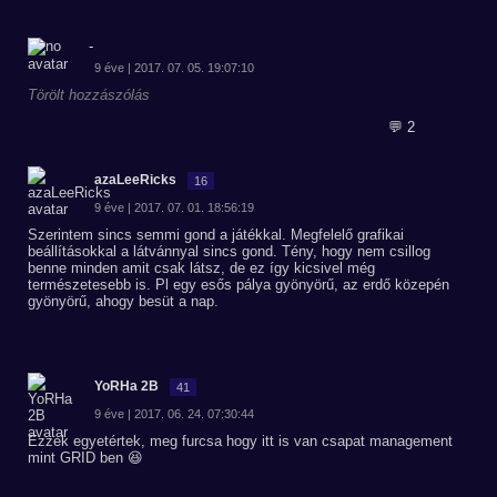
-
9 éve | 2017. 07. 05. 19:07:10
Törölt hozzászólás
💬 2
azaLeeRicks
16
9 éve | 2017. 07. 01. 18:56:19
Szerintem sincs semmi gond a játékkal. Megfelelő grafikai
beállításokkal a látvánnyal sincs gond. Tény, hogy nem csillog
benne minden amit csak látsz, de ez így kicsivel még
természetesebb is. Pl egy esős pálya gyönyörű, az erdő közepén
gyönyörű, ahogy besüt a nap.
YoRHa 2B
41
9 éve | 2017. 06. 24. 07:30:44
Ezzek egyetértek, meg furcsa hogy itt is van csapat management
mint GRID ben 😆