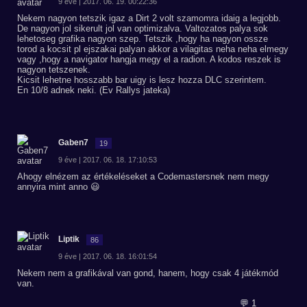
9 éve | 2017. 06. 19. 00:22:36
Nekem nagyon tetszik igaz a Dirt 2 volt szamomra idaig a legjobb.
De nagyon jol sikerult jol van optimizalva. Valtozatos palya sok
lehetoseg grafika nagyon szep. Tetszik ,hogy ha nagyon ossze
torod a kocsit pl ejszakai palyan akkor a vilagitas neha neha elmegy
vagy ,hogy a navigator hangja megy el a radion. A kodos reszek is
nagyon tetszenek.
Kicsit lehetne hosszabb bar uigy is lesz hozza DLC szerintem.
En 10/8 adnek neki. (Ev Rallys jateka)
Gaben7
19
9 éve | 2017. 06. 18. 17:10:53
Ahogy elnézem az értékeléseket a Codemastersnek nem megy
annyira mint anno 😃
Liptik
86
9 éve | 2017. 06. 18. 16:01:54
Nekem nem a grafikával van gond, hanem, hogy csak 4 játékmód
van.
💬 1