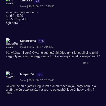
zsolticka
13
9 éve | 2017. 06. 17. 23:25:53
érdemes meg vennem?
amd fx 4300
r7 250 2 gb ddr3
8gb ddr3
SuperPuma
106
9 éve | 2017. 06. 17. 21:55:50
Irányítása milyen? Olyan élvezhető árkádos amit lehet billel is tolni
vagy olyan, ami még egy drága FFB kormányszettel is megizzaszt?
💬 1
lampard57
3
9 éve | 2017. 06. 17. 20:39:45
Nekem bejön a játék elég jó lett.Sokan mocskolják hogy nem jó a
grafika elég csak ránézni a wrc re és egyből kiderül hogy a dirt 4
jobb!