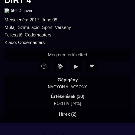
DiRT 4
Megjelenés: 2017. June 09.
Műfaj:
Szimuláció
,
Sport
,
Verseny
Fejlesztő: Codemasters
Kiadó: Codemasters
Még nem értékelted
🕑
📚
▶
❤
Gépigény
NAGYON ALACSONY
Értékelések (30)
POZITÍV [74%]
Hírek (2)