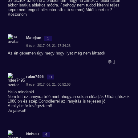
Sziasztok az lenne a problémám ,hogy ha állítok a felbontáson
akkor lerakja ablakos módra. ( sehogy nem tudod kitenni teljes
képre nem engedi alt+enter stb stb semmi) Mitől lehet ez?
Köszönöm
Matejate
1
9 éve | 2017. 06. 21. 17:34:28
Az én gépemen úgy megy hogy ilyet még nem láttatok!
💬 1
rolee7495
11
9 éve | 2017. 06. 21. 00:52:03
Hello mindenki.
Nem lett ez annyira tréé mint ahogyan sokan elöadják.Ultrán játszok
1080 on és szép.Controllerrel az irányitás is teljesen jó.
A rallyt már kivégeztem!!
Jó játékot!
Nohusz
4