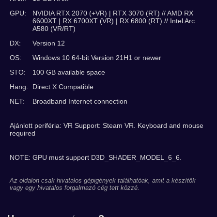
GPU:
NVIDIA RTX 2070 (+VR) | RTX 3070 (RT) // AMD RX
6600XT | RX 6700XT (VR) | RX 6800 (RT) // Intel Arc
A580 (VR/RT)
DX:
Version 12
OS:
Windows 10 64-bit Version 21H1 or newer
STO:
100 GB available space
Hang:
Direct X Compatible
NET:
Broadband Internet connection
Ajánlott periféria: VR Support: Steam VR. Keyboard and mouse
required
NOTE: GPU must support D3D_SHADER_MODEL_6_6.
Az oldalon csak hivatalos gépigények találhatóak, amit a készítők
vagy egy hivatalos forgalmazó cég tett közzé.