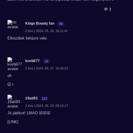
💬 3
Kings Bounty fan
60
2 éve | 2024. 05. 28. 16:11:42
Elkezdtek bétázni vele.
kovb677
19
2 éve | 2024. 05. 27. 16:36:23
ok
1
19ati93
113
2 éve | 2024. 05. 24. 09:19:17
Jó játékot! LMAO 🤣🤣🤣
[LINK]