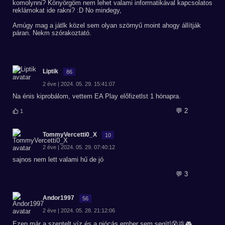
komolynni? Könyörgöm nem lehet valami informatikával kapcsolatos
reklámokat ide rakni? :D No mindegy,
Amúgy mag a játlk közel sem olyan szörnyű moint ahogy állítják
páran. Nekm szórakoztató.
Liptik
86
2 éve | 2024. 05. 29. 15:41:07
Na énis kiprobálom, vettem EA Play előfizetlst 1 hónapra.
💬 2
1
TommyVercetti0_X
10
2 éve | 2024. 05. 29. 07:40:12
sajnos nem lett valami hű de jó
💬 3
Andor1997
56
2 éve | 2024. 05. 28. 21:12:06
Ezen már a szentelt víz és a piócás ember sem segít!😵💩🎮