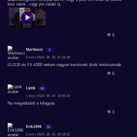
lesz nekik...vagy jön valaki új.
💬 5
Martinezz
5
2 éve | 2024. 06. 25. 07:16:38
i3-2130 és FX 4300 nekem nagyon kevésnek tűnik minimumnak..
💬 5
Liptik
86
2 éve | 2024. 06. 03. 16:05:16
Na megoldodott a kifagyás
💬 3
Erik1996
36
2 éve | 2024. 06. 02. 20:18:22