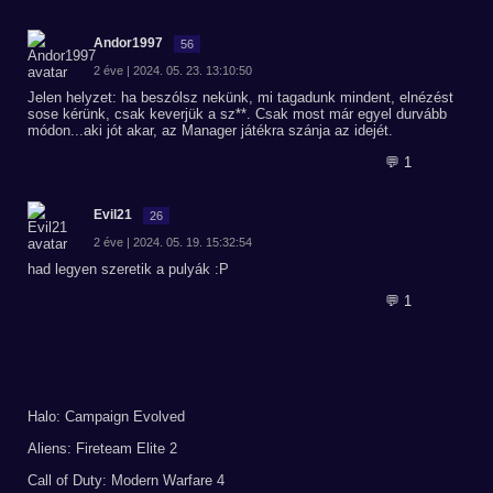
Andor1997
56
2 éve | 2024. 05. 23. 13:10:50
Jelen helyzet: ha beszólsz nekünk, mi tagadunk mindent, elnézést
sose kérünk, csak keverjük a sz**. Csak most már egyel durvább
módon...aki jót akar, az Manager játékra szánja az idejét.
💬 1
Evil21
26
2 éve | 2024. 05. 19. 15:32:54
had legyen szeretik a pulyák :P
💬 1
Halo: Campaign Evolved
Aliens: Fireteam Elite 2
Call of Duty: Modern Warfare 4