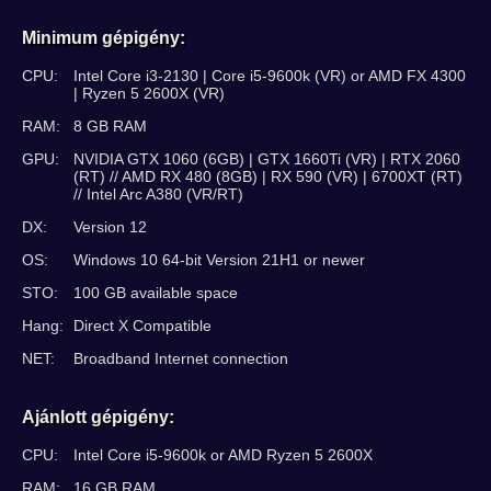
Minimum gépigény:
CPU:
Intel Core i3-2130 | Core i5-9600k (VR) or AMD FX 4300
| Ryzen 5 2600X (VR)
RAM:
8 GB RAM
GPU:
NVIDIA GTX 1060 (6GB) | GTX 1660Ti (VR) | RTX 2060
(RT) // AMD RX 480 (8GB) | RX 590 (VR) | 6700XT (RT)
// Intel Arc A380 (VR/RT)
DX:
Version 12
OS:
Windows 10 64-bit Version 21H1 or newer
STO:
100 GB available space
Hang:
Direct X Compatible
NET:
Broadband Internet connection
Ajánlott gépigény:
CPU:
Intel Core i5-9600k or AMD Ryzen 5 2600X
RAM:
16 GB RAM