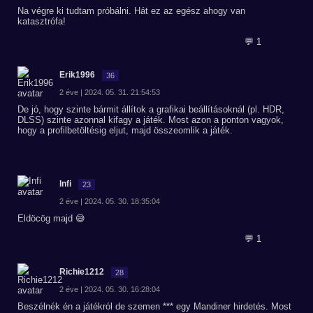
Na végre ki tudtam próbálni. Hát ez az egész ahogy van
katasztrófa!
💬 1
Erik1996
36
2 éve | 2024. 05. 31. 21:54:53
De jó, hogy szinte bármit állítok a grafikai beállításoknál (pl. HDR,
DLSS) szinte azonnal kifagy a játék. Most azon a ponton vagyok,
hogy a profilbetöltésig eljut, majd összeomlik a játék.
Infi
23
2 éve | 2024. 05. 30. 18:35:04
Eldöcög majd 😅
💬 1
Richie1212
28
2 éve | 2024. 05. 30. 16:28:04
Beszélnék én a játékról de szemen *** egy Mandiner hirdetés. Most