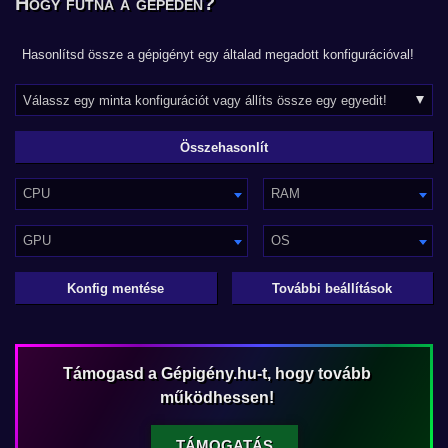
Hogy futna a gépeden?
Hasonlítsd össze a gépigényt egy általad megadott konfigurációval!
CPU
RAM
GPU
OS
Konfig mentése
További beállítások
Támogasd a Gépigény.hu-t, hogy tovább
működhessen!
TÁMOGATÁS