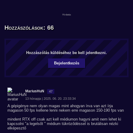
Hozzászólások: 66
Hozzászólás küldéséhez be kell jelentkezni.
Bejelentkezés
MariusHuN
47
13 hónapja | 2025. 06. 20. 23:33:34
A gépigénye nem olyan magas mint ahogyan írva van azt írja
magason 50 fps kellene lenni nekem erre magason 150-190 fps van
mindent RTX off csak azt kell médiumon hagyni amit nem lehet ki
kapcsolni "a legelsőt " médium tükröződéssel is brutálisan nézki
elképesztő