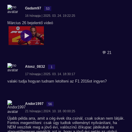
Gadam97
53
16 hónapja | 2025. 03. 24. 19:22:25
Március 26 bejelentő videó
💬 21
Atosz_0832
1
17 hónapja | 2025. 03. 14. 18:30:17
valaki tudja hogyan tudnam letolteni az F1 2016ot ingyen?
Andor1997
56
21 hónapja | 2024. 10. 18. 00:00:25
Újabb példa arra, amit a cég évek óta csinál, csak sokan nem látják.
Fontos megemlíteni: csak úgy tudtok véleményt nyilvánítani, ha
NEM veszitek meg a jövő évi, valószínű 💩kupac játékukat és
alapvetőlegesen reméljük azt is, hogy a jövő évi netán az utolsó