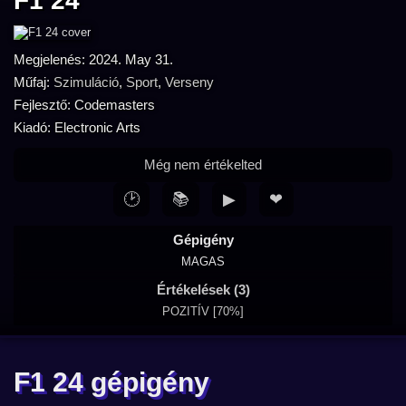
F1 24
Megjelenés: 2024. May 31.
Műfaj:
Szimuláció
,
Sport
,
Verseny
Fejlesztő: Codemasters
Kiadó: Electronic Arts
Még nem értékelted
🕑
📚
▶
❤
Gépigény
MAGAS
Értékelések (3)
POZITÍV [70%]
F1 24 gépigény