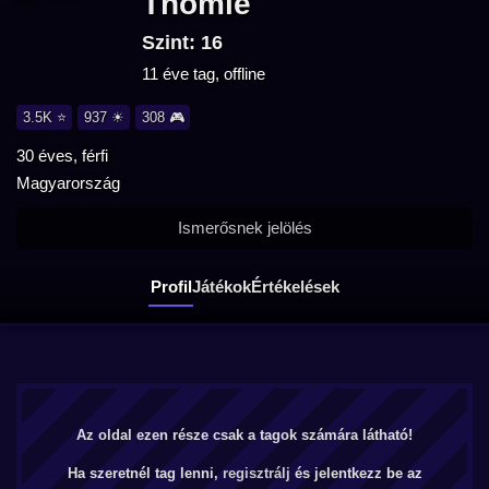
Thomie
Szint: 16
11 éve tag, offline
3.5K ⭐
937 ☀
308 🎮
30 éves, férfi
Magyarország
Ismerősnek jelölés
Profil
Játékok
Értékelések
Az oldal ezen része csak a tagok számára látható!
Ha szeretnél tag lenni,
regisztrálj
és jelentkezz be az