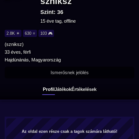
szniksz
Szint: 36
15 éve tag, offline
2.8K ☀
630 ⭐
103 🎮
(szniksz)
33 éves, férfi
Hajdúnánás, Magyarország
Ismerősnek jelölés
Profil
Játékok
Értékelések
Az oldal ezen része csak a tagok számára látható!