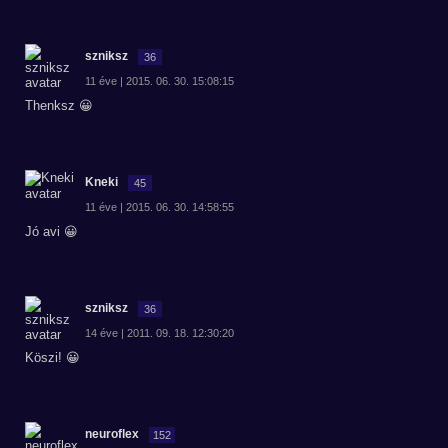
szniksz
36
11 éve | 2015. 06. 30. 15:08:15
Thenksz 😀
Kneki
45
11 éve | 2015. 06. 30. 14:58:55
Jó avi 😀
szniksz
36
14 éve | 2011. 09. 18. 12:30:20
Köszi! 😀
neuroflex
152