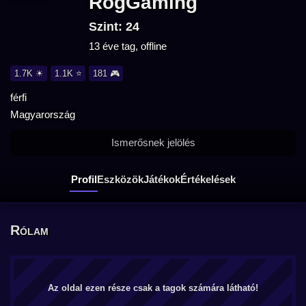
RogGaming
Szint: 24
13 éve tag, offline
1.7K ☀
1.1K ⭐
181 🎮
férfi
Magyarország
Ismerősnek jelölés
Profil
Eszközök
Játékok
Értékelések
Rólam
Az oldal ezen része csak a tagok számára látható!