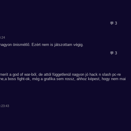
💬 3
4:24
nagyon önismétlő. Ezért nem is játszottam végig.
💬 3
merít a god of war-ból, de attól függetlenül nagyon jó hack n slash pc-re
e,a boss fight-ok, még a grafika sem rossz, ahhoz képest, hogy nem mai
3:23:43