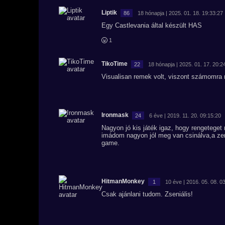
Liptik
86
18 hónapja | 2025. 01. 18. 19:33:27
Egy Castlevania által készült HAS
1
TikoTime
22
18 hónapja | 2025. 01. 17. 20:2
Visualisan remek volt, viszont számomra 
Ironmask
24
6 éve | 2019. 11. 20. 09:15:20
Nagyon jó kis játék igaz, hogy rengeteget 
imádom nagyon jól meg van csinálva,a zen
game.
HitmanMonkey
1
10 éve | 2016. 05. 08. 0
Csak ajánlani tudom. Zseniális!