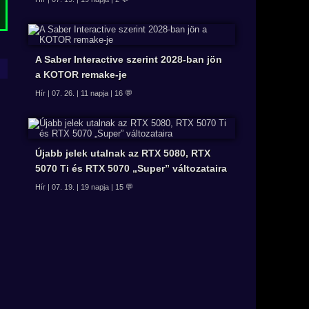
A Saber Interactive szerint 2028-ban jön
a KOTOR remake-je
Hír | 07. 26. | 11 napja | 16 💬
Újabb jelek utalnak az RTX 5080, RTX
5070 Ti és RTX 5070 „Super” változataira
Hír | 07. 19. | 19 napja | 15 💬