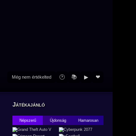
🕑
📚
▶
❤
Még nem értékelted
Játékajánló
Népszerű
Újdonság
Hamarosan