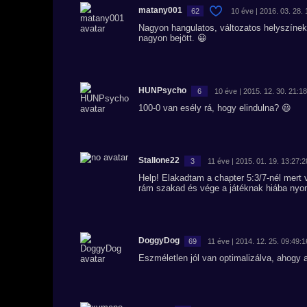
matany001
62
10 éve | 2016. 03. 28. 
Nagyon hangulatos, változatos helyszínek
nagyon bejött. 😀
HUNPsycho
6
10 éve | 2015. 12. 30. 21:1
100-0 van esély rá, hogy elindulna? 😃
Stallone22
3
11 éve | 2015. 01. 19. 13:27:2
Help! Elakadtam a chapter 5:3/7-nél mert
rám szakad és vége a játéknak hiába nyo
DoggyDog
69
11 éve | 2014. 12. 25. 09:49:1
Eszméletlen jól van optimalizálva, ahogy a