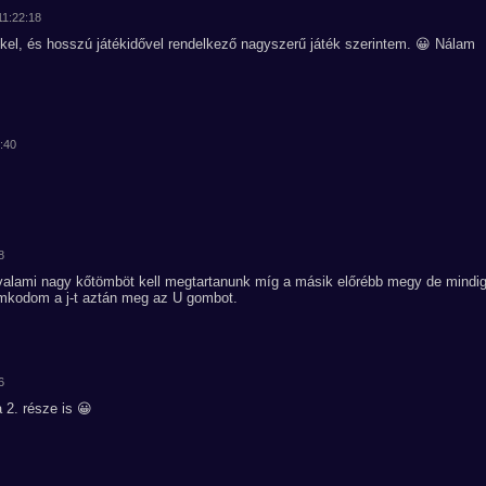
11:22:18
kel, és hosszú játékidővel rendelkező nagyszerű játék szerintem. 😀 Nálam
8:40
8
 valami nagy kőtömböt kell megtartanunk míg a másik előrébb megy de mindi
mkodom a j-t aztán meg az U gombot.
6
 2. része is 😀