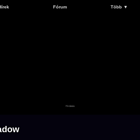
Hírek
Fórum
Több
▼
hadow