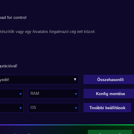
pad for control
 készítők vagy egy hivatalos forgalmazó cég tett közzé.
urációval!
RAM
Konfig mentése
OS
További beállítások