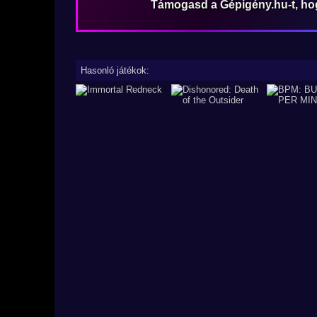
Támogasd a Gépigény.hu-t, h
Hasonló játékok: