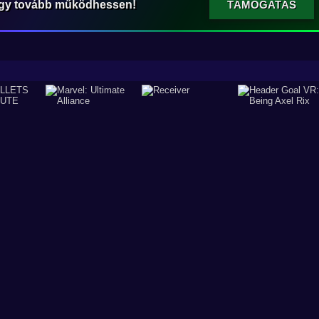
ogy tovább működhessen!
TÁMOGATÁS