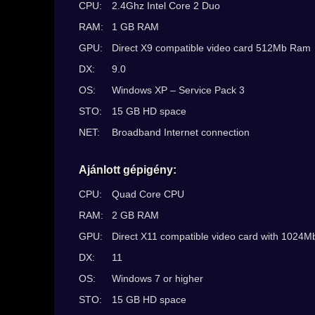
CPU:
2.4Ghz Intel Core 2 Duo
RAM:
1 GB RAM
GPU:
Direct X9 compatible video card 512Mb Ram
DX:
9.0
OS:
Windows XP – Service Pack 3
STO:
15 GB HD space
NET:
Broadband Internet connection
Ajánlott gépigény:
CPU:
Quad Core CPU
RAM:
2 GB RAM
GPU:
Direct X11 compatible video card with 1024
DX:
11
OS:
Windows 7 or higher
STO:
15 GB HD space