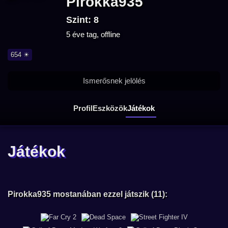
Pirokka935
Szint: 8
5 éve tag, offline
654 ☀
Ismerősnek jelölés
Profil
Eszközök
Játékok
Játékok
Pirokka935 mostanában ezzel játszik (11):