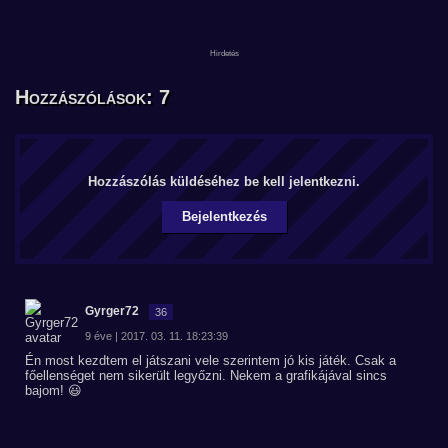
Hozzászólások: 7
Hozzászólás küldéséhez be kell jelentkezni.
Bejelentkezés
Gyrger72
36
9 éve | 2017. 03. 11. 18:23:39
Én most kezdtem el játszani vele szerintem jó kis játék. Csak a
főellenséget nem sikerült legyőzni. Nekem a grafikájával sincs
bajom! 😃