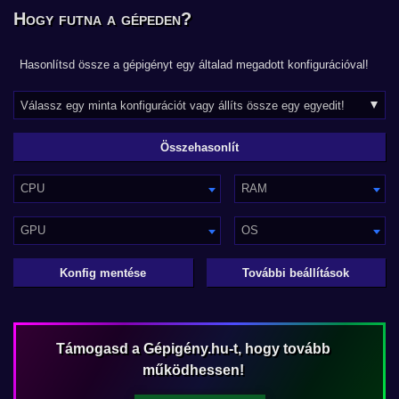
Hogy futna a gépeden?
Hasonlítsd össze a gépigényt egy általad megadott konfigurációval!
CPU
RAM
GPU
OS
Konfig mentése
További beállítások
Támogasd a Gépigény.hu-t, hogy tovább
működhessen!