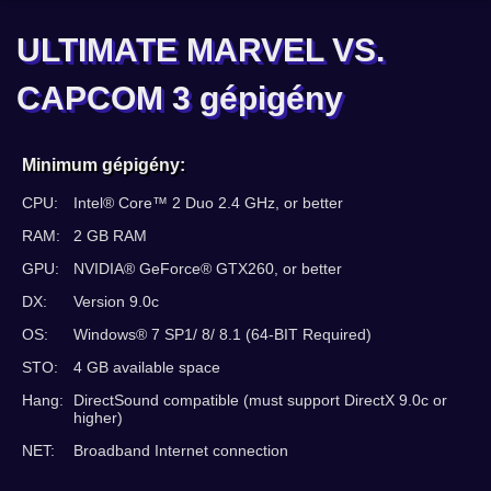
ULTIMATE MARVEL VS.
CAPCOM 3 gépigény
Minimum gépigény:
CPU:
Intel® Core™ 2 Duo 2.4 GHz, or better
RAM:
2 GB RAM
GPU:
NVIDIA® GeForce® GTX260, or better
DX:
Version 9.0c
OS:
Windows® 7 SP1/ 8/ 8.1 (64-BIT Required)
STO:
4 GB available space
Hang:
DirectSound compatible (must support DirectX 9.0c or
higher)
NET:
Broadband Internet connection