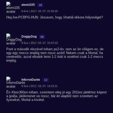
atemi105
18
9 éve | 2017. 03. 07. 21:55:25
HeyJoe-PCRPG-HUN: Jézusom, hogy írhattál ekkora hülyeséget?
DoggyDog
69
9 éve | 2017. 03. 07. 15:47:22
Pont a második részével toltam ps2-ön, nem az én világom ez, de
egy-egy meccs erejéig nem rossz azért! Nekem csak a Mortal, ha
verekedős, azzal eltudok lenni 1-2 órát is ezekkel csak 1-2 meccs
erejéig.
InfernoDante
13
9 éve | 2017. 03. 07. 14:23:11
Én Xbox360on toltam, szerintem elég jó egy 2011es játékhoz képest
a grafja, játékmenet se rossz, bár én alapból nem szeretem az
ilyeneket, Mortal a kivétel.