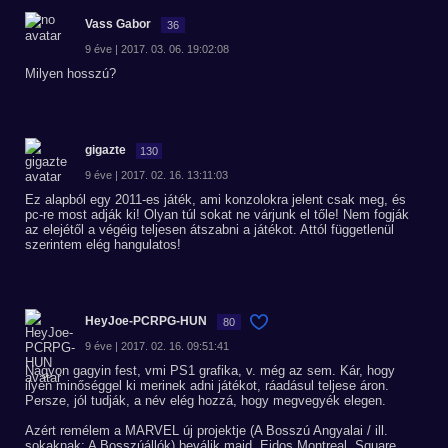
Vass Gabor
36
9 éve | 2017. 03. 06. 19:02:08
Milyen hosszú?
gigazte
130
9 éve | 2017. 02. 16. 13:11:03
Ez alapból egy 2011-es játék, ami konzolokra jelent csak meg, és
pc-re most adják ki! Olyan túl sokat ne várjunk el tőle! Nem fogják
az elejétől a végéig teljesen átszabni a játékot. Attól függetlenül
szerintem elég hangulatos!
HeyJoe-PCRPG-HUN
80
9 éve | 2017. 02. 16. 09:51:41
Nagyon gagyin fest, vmi PS1 grafika, v. még az sem. Kár, hogy
ilyen minőséggel ki merinek adni játékot, ráadásul teljese áron.
Persze, jól tudják, a név elég hozzá, hogy megvegyék elegen.
Azért remélem a MARVEL új projektje (A Bosszú Angyalai / ill.
sokaknak: A Bosszúállók) beválik majd, Eidos Montreal, Square