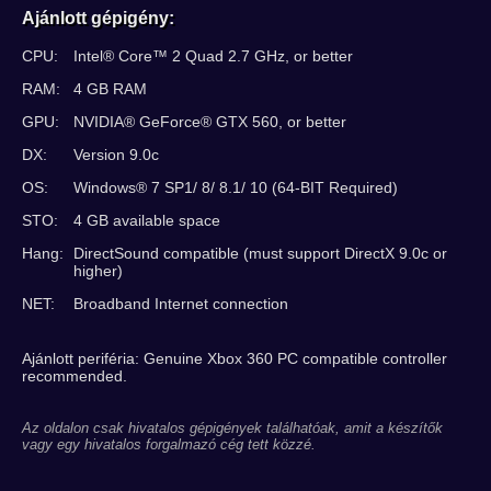
Ajánlott gépigény:
CPU:
Intel® Core™ 2 Quad 2.7 GHz, or better
RAM:
4 GB RAM
GPU:
NVIDIA® GeForce® GTX 560, or better
DX:
Version 9.0c
OS:
Windows® 7 SP1/ 8/ 8.1/ 10 (64-BIT Required)
STO:
4 GB available space
Hang:
DirectSound compatible (must support DirectX 9.0c or
higher)
NET:
Broadband Internet connection
Ajánlott periféria: Genuine Xbox 360 PC compatible controller
recommended.
Az oldalon csak hivatalos gépigények találhatóak, amit a készítők
vagy egy hivatalos forgalmazó cég tett közzé.