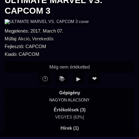
ULTIMATE MARVEL VS.
CAPCOM 3
Megjelenés: 2017. March 07.
Műfaj:
Akció
,
Verekedős
Fejlesztő: CAPCOM
Kiadó: CAPCOM
Még nem értékelted
🕑
📚
▶
❤
Gépigény
NAGYON ALACSONY
Értékelések (3)
VEGYES [63%]
Hírek (1)