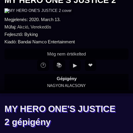
MY HERO ONE'S JUSTICE 2
Megjelenés: 2020. March 13.
Műfaj:
Akció
,
Verekedős
Fejlesztő: Byking
Kiadó: Bandai Namco Entertainment
Még nem értékelted
🕑
📚
▶
❤
Gépigény
NAGYON ALACSONY
MY HERO ONE'S JUSTICE
2 gépigény