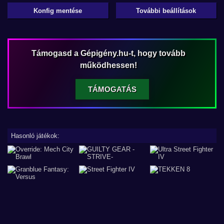
Konfig mentése
További beállítások
Támogasd a Gépigény.hu-t, hogy tovább
működhessen!
TÁMOGATÁS
Hasonló játékok: