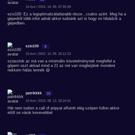
10 éve | 2015. 10. 06. 07:55:49
ezio100: Ez a legoptimalizálatlanabb része , csakis azért. Meg ha a
gépedről több infot adnál akkor tudnánk azt is hogy mi hibádzik a
gépedben.
ezio100
6
10 éve | 2015. 10. 05. 20:12:23
sziasztok az má van a minimális követelménynek megfellel a
gépem oszt akkad mind a 21 az mé van megbirjátok mondeni
nekkem hálás lennék 😃
patrikkkk
15
10 éve | 2015. 08. 13. 20:24:01
Hát nem tudom a call of pripyat elfutott elég szépen fullon akkor
ettől se várok kevesebbet