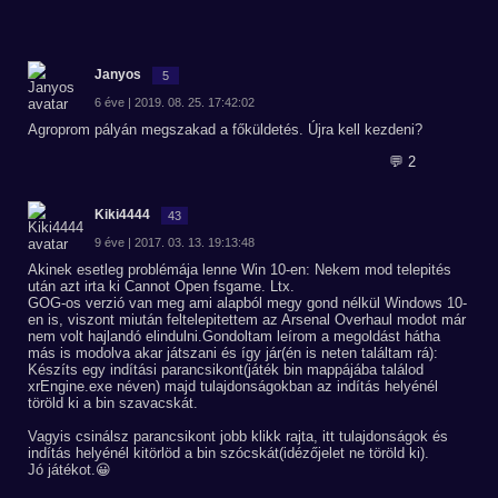
Janyos
5
6 éve | 2019. 08. 25. 17:42:02
Agroprom pályán megszakad a főküldetés. Újra kell kezdeni?
💬 2
Kiki4444
43
9 éve | 2017. 03. 13. 19:13:48
Akinek esetleg problémája lenne Win 10-en: Nekem mod telepités
után azt irta ki Cannot Open fsgame. Ltx.
GOG-os verzió van meg ami alapból megy gond nélkül Windows 10-
en is, viszont miután feltelepitettem az Arsenal Overhaul modot már
nem volt hajlandó elindulni.Gondoltam leírom a megoldást hátha
más is modolva akar játszani és így jár(én is neten találtam rá):
Készíts egy indítási parancsikont(játék bin mappájába találod
xrEngine.exe néven) majd tulajdonságokban az indítás helyénél
töröld ki a bin szavacskát.
Vagyis csinálsz parancsikont jobb klikk rajta, itt tulajdonságok és
indítás helyénél kitörlöd a bin szócskát(idézőjelet ne töröld ki).
Jó játékot.😀