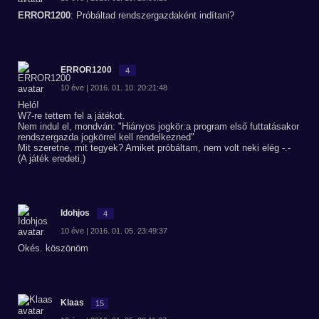
ERROR1200
: Próbáltad rendszergazdaként indítani?
ERROR1200
4
10 éve | 2016. 01. 10. 20:21:48
Heló!
W7-re tettem fel a játékot.
Nem indul el, mondván: "Hiányos jogkör:a program első futtatásakor
rendszergazda jogkörrel kell rendelkezned"
Mit szeretne, mit tegyek? Amiket próbáltam, nem volt neki elég -.-
(A játék eredeti.)
Idohjos
4
10 éve | 2016. 01. 05. 23:49:37
Okés. köszönöm
Klaas
15