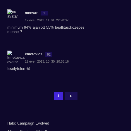
menvar
1
12 éve | 2013. 11. 01. 22:20:32
minimum 94% ajánlott 55% beállitás:közepes
menne ?
kmetovics
92
12 éve | 2013. 10. 30. 20:53:16
Esélytelen 😆
1
►
Halo: Campaign Evolved