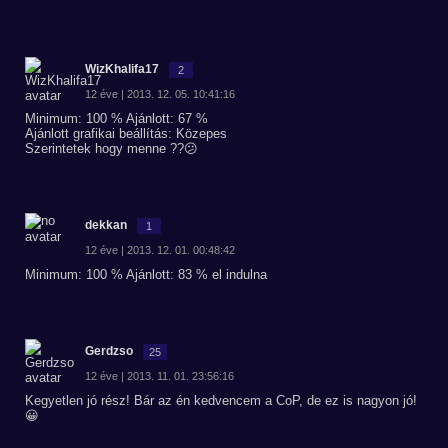
WizKhalifa17
2
12 éve | 2013. 12. 05. 10:41:16
Minimum: 100 % Ajánlott: 67 %
Ajánlott grafikai beállítás: Közepes
Szerintetek hogy menne ??😕
dekkan
1
12 éve | 2013. 12. 01. 00:48:42
Minimum: 100 % Ajánlott: 83 % el indulna
Gerdzso
25
12 éve | 2013. 11. 01. 23:56:16
Kegyetlen jó rész! Bár az én kedvencem a CoP, de ez is nagyon jó!
😀