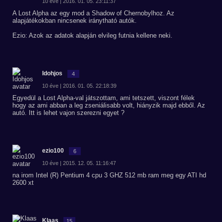
10 éve | 2016. 01. 05. 23:11:37
A Lost Alpha az egy mod a Shadow of Chernobylhoz. Az
alapjátékokban nincsenek iránytható autók.
Ezio: Azok az adatok alapján elvileg futnia kellene neki.
Idohjos
4
10 éve | 2016. 01. 05. 22:18:39
Egyedül a Lost Alpha-val játszottam, ami tetszett, viszont félek
hogy az ami abban a leg zseniálisabb volt, hiányzik majd ebből. Az
autó. Itt is lehet vajon szerezni egyet ?
ezio100
6
10 éve | 2015. 12. 05. 11:16:47
na irom Intel (R) Pentium 4 cpu 3 GHZ 512 mb ram meg egy ATI hd
2600 xt
Klaas
15