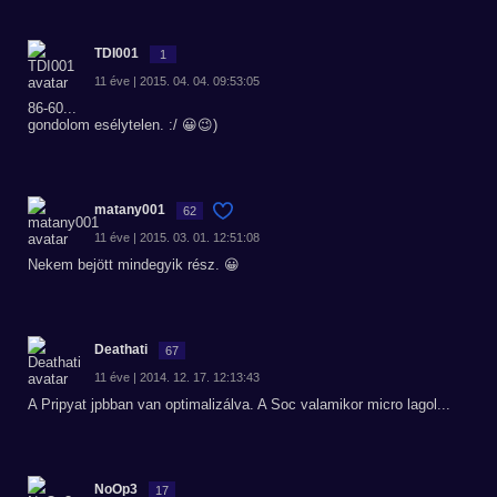
TDI001
1
11 éve | 2015. 04. 04. 09:53:05
86-60...
gondolom esélytelen. :/ 😀😉)
matany001
62
11 éve | 2015. 03. 01. 12:51:08
Nekem bejött mindegyik rész. 😀
Deathati
67
11 éve | 2014. 12. 17. 12:13:43
A Pripyat jpbban van optimalizálva. A Soc valamikor micro lagol...
NoOp3
17