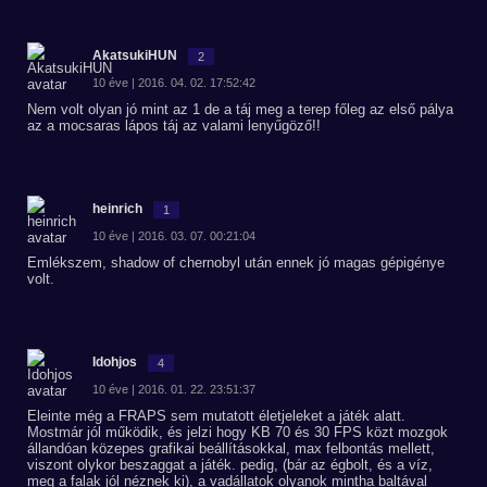
AkatsukiHUN
2
10 éve | 2016. 04. 02. 17:52:42
Nem volt olyan jó mint az 1 de a táj meg a terep főleg az első pálya
az a mocsaras lápos táj az valami lenyűgöző!!
heinrich
1
10 éve | 2016. 03. 07. 00:21:04
Emlékszem, shadow of chernobyl után ennek jó magas gépigénye
volt.
Idohjos
4
10 éve | 2016. 01. 22. 23:51:37
Eleinte még a FRAPS sem mutatott életjeleket a játék alatt.
Mostmár jól működik, és jelzi hogy KB 70 és 30 FPS közt mozgok
állandóan közepes grafikai beállításokkal, max felbontás mellett,
viszont olykor beszaggat a játék. pedig, (bár az égbolt, és a víz,
meg a falak jól néznek ki), a vadállatok olyanok mintha baltával