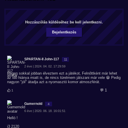
Hozzászólás küldéséhez be kell jelentkezni.
Bejelentkezés
SPARTAN-II John-117
11
2 éve | 2024. 04. 02. 17:29:59
Régen sokkal jobban élveztem ezt a játékot, Felnőttként már lehet
az idő hiánya miatt is, de nincs türelmem játszani már vele 😁 Pedig
nagyon "jól" átadja azt a nyomasztó komor atmoszférát.
💬 1
1
Gamernold
4
6 éve | 2020. 06. 18. 16:01:51
Helló !
i3 2120