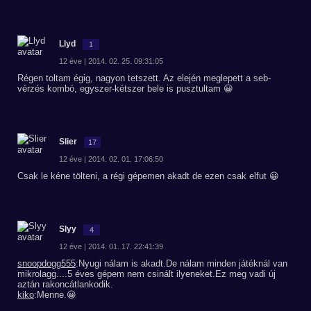
Llyd
1
12 éve | 2014. 02. 25. 09:31:05
Régen toltam égig, nagyon tetszett. Az elején meglepett a seb-
vérzés kombó, egyszer-kétszer bele is pusztultam 😀
Slier
17
12 éve | 2014. 02. 01. 17:06:50
Csak le kéne tölteni, a régi gépemen akadt de ezen csak elfut 😀
Slyy
4
12 éve | 2014. 01. 17. 22:41:39
snoopdogg555
:Nyugi nálam is akadt.De nálam minden játéknál van
mikrolagg....5 éves gépem nem csinált ilyeneket.Ez meg vadi új
aztán rakoncátlankodik.
kiko
:Menne.😀