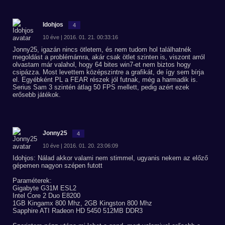
Idohjos
4
10 éve | 2016. 01. 21. 00:33:16
Jonny25, igazán nincs ötletem, és nem tudom hol találhatnék
megoldást a problémámra, akár csak ötlet szinten is, viszont arról
olvastam már valahol, hogy 64 bites win7-et nem biztos hogy
csipázza. Most levettem középszintre a grafikát, de így sem bírja
el. Egyébként PL a FEAR részek jól futnak, még a harmadik is.
Serius Sam 3 szintén átlag 50 FPS mellett, pedig azért ezek
erősebb játékok.
Jonny25
4
10 éve | 2016. 01. 20. 23:06:09
Idohjos: Nálad akkor valami nem stimmel, ugyanis nekem az előző
gépemen nagyon szépen futott
Paraméterek:
Gigabyte G31M ESL2
Intel Core 2 Duo E8200
1GB Kingamx 800 Mhz, 2GB Kingston 800 Mhz
Sapphire ATI Radeon HD 5450 512MB DDR3