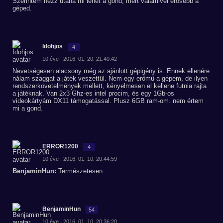
Szerintem nézz utána mi lehet a gond, mert valamivel erősebb a
géped.
Idohjos
4
10 éve | 2016. 01. 20. 21:40:42
Nevetségesen alacsony még az ajánlott gépigény is. Ennek ellenére
nálam szaggat a játék veszettül. Nem egy erőmű a gépem, de ilyen
rendszerkövetelmények mellett, kényelmesen el kellene futnia rajta
a játéknak. Van 2x3 Ghz-es intel procim, és egy 1Gb-os
videokártyám DX11 támogatással. Plusz 6GB ram-om. nem értem
mi a gond.
ERROR1200
4
10 éve | 2016. 01. 10. 20:44:59
BenjaminHun:
Természetesen.
BenjaminHun
54
10 éve | 2016. 01. 10. 20:36:20