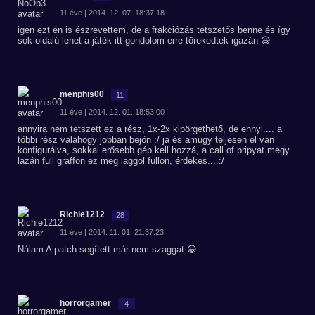
11 éve | 2014. 12. 07. 18:37:18
igen ezt én is észrevettem, de a frakciózás tetszetős benne és így
sok oldalú lehet a játék itt gondolom erre törekedtek igazán 😃
menphis00
11
11 éve | 2014. 12. 01. 18:53:00
annyira nem tetszett ez a rész, 1x-2x kipörgethető, de ennyi.... a
többi rész valahogy jobban bejön :/ ja és amúgy teljesen el van
konfigurálva, sokkal erősebb gép kell hozzá, a call of pripyat megy
lazán full graffon ez meg laggol fullon, érdekes....:/
Richie1212
28
11 éve | 2014. 11. 01. 21:37:23
Nálam A patch segített már nem szaggat 😀
horrorgamer
4