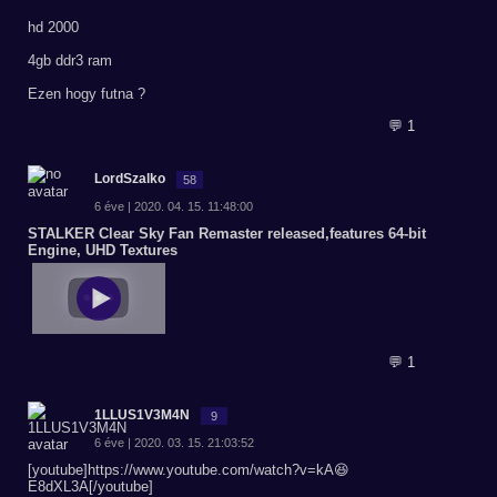
hd 2000
4gb ddr3 ram
Ezen hogy futna ?
💬 1
LordSzalko
58
6 éve | 2020. 04. 15. 11:48:00
STALKER Clear Sky Fan Remaster released,features 64-bit
Engine, UHD Textures
💬 1
1LLUS1V3M4N
9
6 éve | 2020. 03. 15. 21:03:52
[youtube]https://www.youtube.com/watch?v=kA😆
E8dXL3A[/youtube]