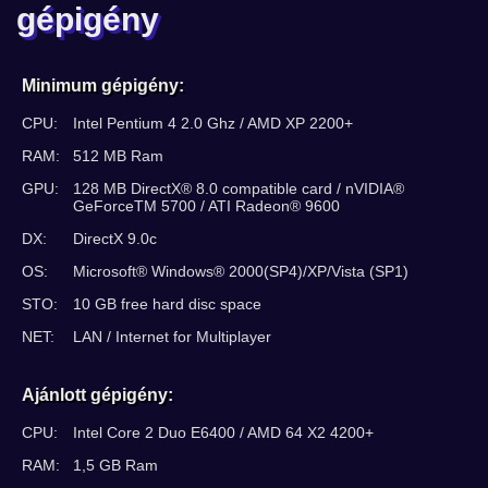
gépigény
Minimum gépigény:
CPU:
Intel Pentium 4 2.0 Ghz / AMD XP 2200+
RAM:
512 MB Ram
GPU:
128 MB DirectX® 8.0 compatible card / nVIDIA®
GeForceTM 5700 / ATI Radeon® 9600
DX:
DirectX 9.0c
OS:
Microsoft® Windows® 2000(SP4)/XP/Vista (SP1)
STO:
10 GB free hard disc space
NET:
LAN / Internet for Multiplayer
Ajánlott gépigény:
CPU:
Intel Core 2 Duo E6400 / AMD 64 X2 4200+
RAM:
1,5 GB Ram