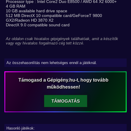
Processor type : Intel Core2 Duo E8500 / AMD 64 X2 6000+
4 GB RAM
10 GB available hard drive space
512 MB DirectX 10 compatible card/GeForceT 9800
GX2/Radeon HD 3870 X2
DirectX 9.0 compatible sound card
Az oldalon csak hivatalos gépigények találhatóak, amit a készítők
vagy egy hivatalos forgalmazó cég tett közzé.
Az összehasonlítás nem lehetséges ennél a játéknál.
Támogasd a Gépigény.hu-t, hogy tovább
működhessen!
TÁMOGATÁS
Hasonló játékok: