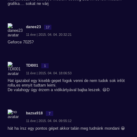
grafika.... sokat ne várj
danee23
17
11 éve | 2015. 04. 04. 20:32:21
Geforce 7025?
TDI001
1
11 éve | 2015. 04. 04. 18:06:53
Hat igazabol egy kisebb gepet fogok venni de nem tudok sok infót
rolla,es ennyit tudtam leirni.
De valahogy úgy érzem a vidikártyával bajba leszek. 😃D
bazsa918
7
11 éve | 2015. 04. 04. 09:55:12
hát ha írsz egy pontos gépet akkor talán meg tudnánk mondani 😀