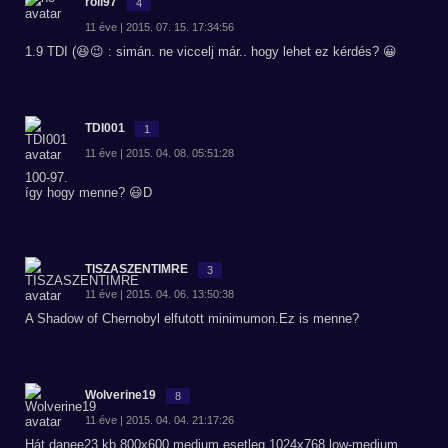
roli97
4
11 éve | 2015. 07. 15. 17:34:56
1.9 TDI (😆😉 : simán. ne viccelj már.. hogy lehet ez kérdés? 😀
TDI001
1
11 éve | 2015. 04. 08. 05:51:28
100-97.
így hogy menne? 😃D
TISZASZENTIMRE
3
11 éve | 2015. 04. 06. 13:50:38
A Shadow of Chernobyl elfutott minimumon.Ez is menne?
Wolverine19
8
11 éve | 2015. 04. 04. 21:17:26
Hát danee23 kb 800x600 medium esetleg 1024x768 low-medium