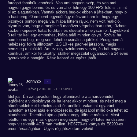
faragott fabábúk lennének. Van ami nagyon szép, és van ami
nagyon gagyi benne. és és van ahol felmegy 100 FPS felé is . mint
pl az alagutakban. Vannak akkora bug-ok ebben a játékban, hogy pl
a hadsereg 20 emberét egyedül úgy mészároltam le, hogy egy
bizonyos ponton megállva, hiába lőttem rájuk, nem volt reakció.
olyan is van, hogy a megfelelő manőver végrehajtása után, tűzharc
közben képesek hátat fordítani és elsétálni a helyszínről. Egyébként
3 teli tár kell egy emberhez, hiába talál minden golyó. Szóval ha
nem lenne bug, meg sem lehetne csinálni a játékot. Pedig normál
nehézségi fokra állítottam. 1.5.10 -es pach-el játszom, mégis
hemzseg a hibáktól. Am ez egy szinkronos verzió, és hát nagyon
komikus, amikor féltucatnyi stalker megszólal ugyanazon a 14 éves
gyereknek a hangján. Kész kabaré az egész játék.
Jonny25
4
10 éve | 2016. 01. 21. 11:50:00
Idohjos: Én azt javaslom hogy ellenőrizd le a a hardvereidet,
legfőként a videokártyát de ha lehet akkor mindent, és nézd meg a
hőmérsékleteket terhelés alatt és anélkül, valamint egyaránt
javaslom a tápellátás ellenőrzését is, de igazából millió oka lehet az
akadásnak. Telepítsd újra a játékot vagy tölts le másikat. Most
letöltöm és egy másik gépen megnézem hogy 64 bites rendszeren
hogy viselkedik 4GB ram mellett, HD6770-as kártya és E8200-es
proci társaságában. Úgyis rég játszottam vele😃