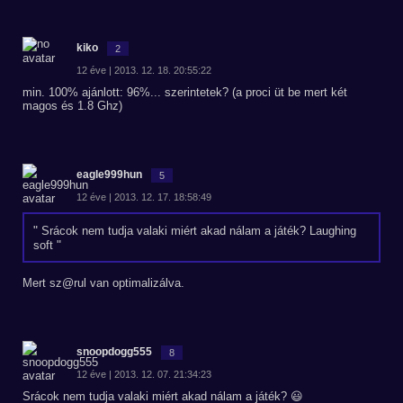
kiko
2
12 éve | 2013. 12. 18. 20:55:22
min. 100% ajánlott: 96%... szerintetek? (a proci üt be mert két
magos és 1.8 Ghz)
eagle999hun
5
12 éve | 2013. 12. 17. 18:58:49
Srácok nem tudja valaki miért akad nálam a játék? Laughing
soft
Mert sz@rul van optimalizálva.
snoopdogg555
8
12 éve | 2013. 12. 07. 21:34:23
Srácok nem tudja valaki miért akad nálam a játék? 😃