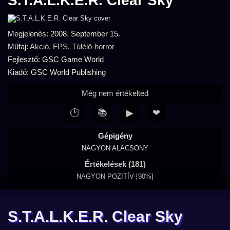
S.T.A.L.K.E.R. Clear Sky
Megjelenés: 2008. September 15.
Műfaj:
Akció
,
FPS
,
Túlélő-horror
Fejlesztő: GSC Game World
Kiadó: GSC World Publishing
Még nem értékelted
🕑
📚
▶
❤
Gépigény
NAGYON ALACSONY
Értékelések (181)
NAGYON POZITÍV [90%]
S.T.A.L.K.E.R. Clear Sky