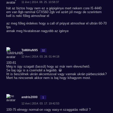
11 éve | 2014. 08. 25. 10:58:37
hát az biztos hogy nem ez a gépigénye mert nekem core I5 4440
em van 8gb rammal GTX560 2gb vel azért jól megy de szerintem
kell is neki főleg atmosfear el
az meg főleg érdekes hogy a call of pripyat atmosfear el ultrán 60-70
fps
annak meg hivatalosan nagyobb az igénye
ToMiHuN95
32
12 éve | 2014. 03. 28. 01:44:18
100-81
Még is úgy szagatt (lassúl) hogy az már nem élevezhető.
Se baj úgy is a csernobil a legjobb. 😀
Itt is beszélnek ukrán akcentussal vagy vannak ukrán párbeszédek?
Mert ha nincsenek akkor nem is baj hogy kihagyom most.
andris2000
1
12 éve | 2014. 03. 17. 19:42:53
100-75 elmegy normal-on vagy easy-n szaggatás nélkül ?