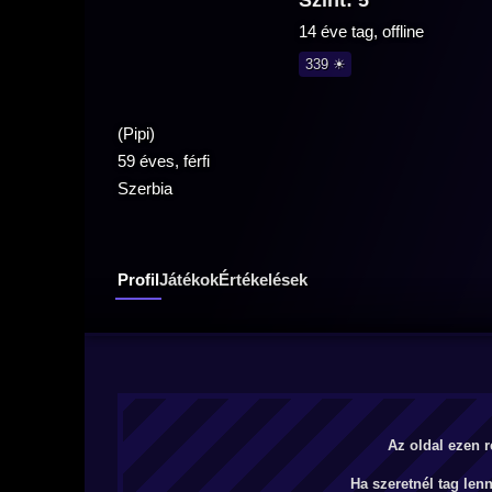
Szint: 5
14 éve tag, offline
339 ☀
(Pipi)
59 éves, férfi
Szerbia
Profil
Játékok
Értékelések
Az oldal ezen r
Ha szeretnél tag len