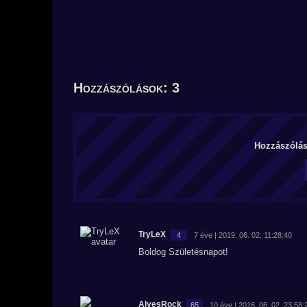
Hozzászólások: 3
Hozzászólás 
TryLeX
4
7 éve | 2019. 06. 02. 11:28:40
Boldog Születésnapot!
AlyesRock
65
10 éve | 2016. 06. 02. 23:58: