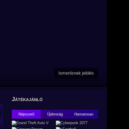
Ismerősnek jelölés
Játékajánló
Népszerű
Újdonság
Hamarosan