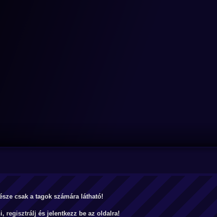
észe csak a tagok számára látható!
ni,
regisztrálj
és jelentkezz be az oldalra!