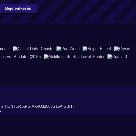
Bejelentkezés
MHz HUNTER XPG AX4U32008G16A-SBHT
G