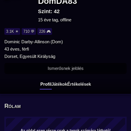
DomDA83
Szint: 42
15 éve tag, offline
3.1K ☀
710 💬
226 🎮
Dominic Darby-Allinson (Dom)
43 éves, férfi
Dorset, Egyesült Királyság
Ismerősnek jelölés
Profil
Játékok
Értékelések
Rólam
Az oldal ezen része csak a tagok számára látható!