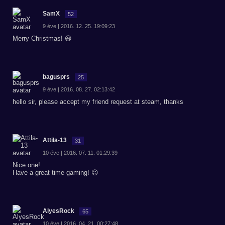
SamX
52
9 éve | 2016. 12. 25. 19:09:23
Merry Christmas! 😃
bagusprs
25
9 éve | 2016. 08. 27. 02:13:42
hello sir, please accept my friend request at steam, thanks
Attila-13
31
10 éve | 2016. 07. 11. 01:29:39
Nice one!
Have a great time gaming! 😉
AlyesRock
65
10 éve | 2016. 04. 21. 00:27:48