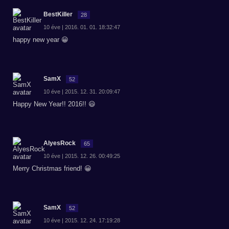
BestKiller
28
10 éve | 2016. 01. 01. 18:32:47
happy new year 😀
SamX
52
10 éve | 2015. 12. 31. 20:09:47
Happy New Year!! 2016!! 😃
AlyesRock
65
10 éve | 2015. 12. 26. 00:49:25
Merry Christmas friend! 😀
SamX
52
10 éve | 2015. 12. 24. 17:19:28