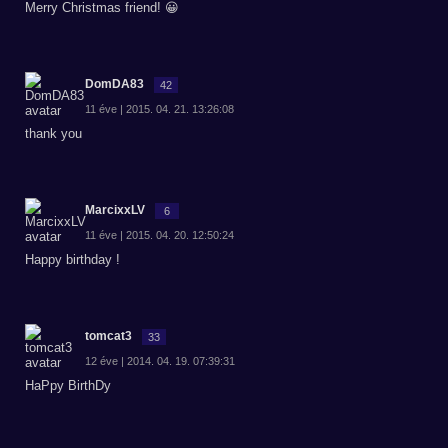
Merry Christmas friend! 😀
DomDA83
42
11 éve | 2015. 04. 21. 13:26:08
thank you
MarcixxLV
6
11 éve | 2015. 04. 20. 12:50:24
Happy birthday !
tomcat3
33
12 éve | 2014. 04. 19. 07:39:31
HaPpy BirthDy