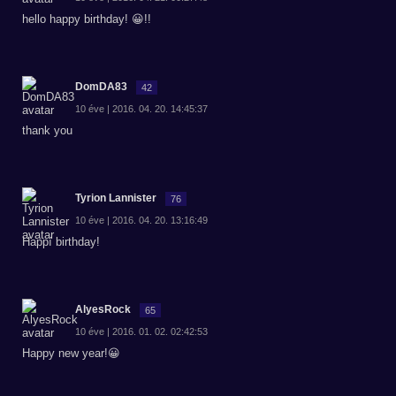
hello happy birthday! 😀!!
DomDA83
42
10 éve | 2016. 04. 20. 14:45:37
thank you
Tyrion Lannister
76
10 éve | 2016. 04. 20. 13:16:49
Happí birthday!
AlyesRock
65
10 éve | 2016. 01. 02. 02:42:53
Happy new year!😀