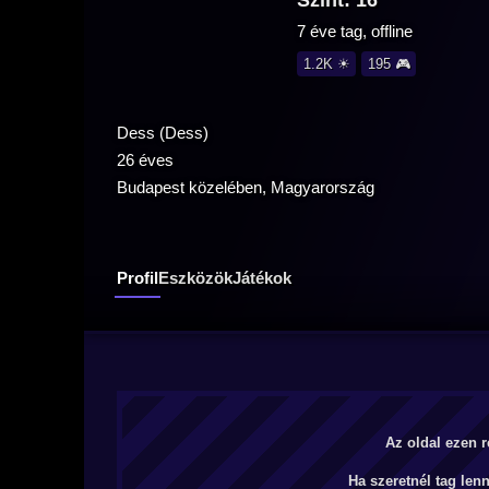
Szint: 16
7 éve tag, offline
1.2K ☀
195 🎮
Dess (Dess)
26 éves
Budapest közelében, Magyarország
Profil
Eszközök
Játékok
Az oldal ezen r
Ha szeretnél tag len