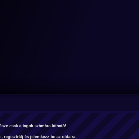
észe csak a tagok számára látható!
ni,
regisztrálj
és jelentkezz be az oldalra!