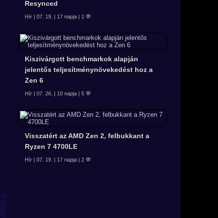
Resynced
Hír | 07. 19. | 17 napja | 1 💬
Kiszivárgott benchmarkok alapján
jelentős teljesítménynövekedést hoz a
Zen 6
Hír | 07. 26. | 10 napja | 5 💬
Visszatért az AMD Zen 2, felbukkant a
Ryzen 7 4700LE
Hír | 07. 19. | 17 napja | 2 💬