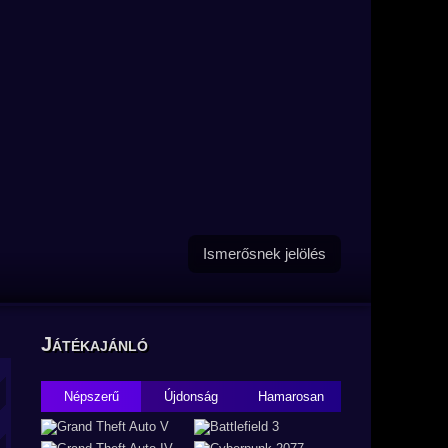
Ismerősnek jelölés
Játékajánló
Népszerű
Újdonság
Hamarosan