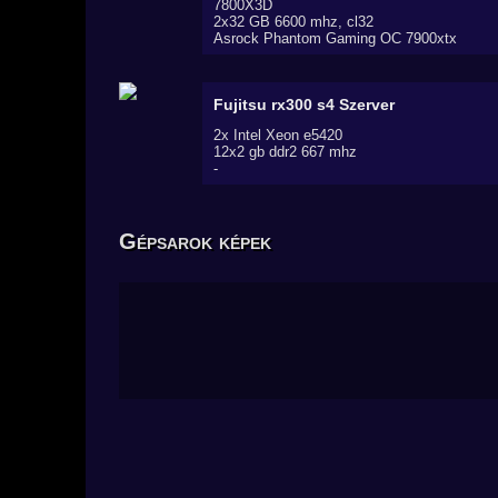
7800X3D
2x32 GB 6600 mhz, cl32
Asrock Phantom Gaming OC 7900xtx
Fujitsu rx300 s4
Szerver
2x Intel Xeon e5420
12x2 gb ddr2 667 mhz
-
Gépsarok képek