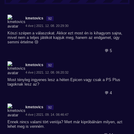
kmetovics
92
4 éve | 2021. 12. 08. 20:29:30
Köszi szépen a válaszokat. Akkor ezt most én is kihagyom sajna,
mivel nem a teljes játékot kapjuk meg, hanem az endgamet, úgy
semmi értelme 😢
💬 5
kmetovics
92
4 éve | 2021. 12. 08. 06:20:32
Most tényleg ingyenes lesz a héten Epicen vagy csak a PS Plus
tagoknak lesz az?
💬 4
kmetovics
92
4 éve | 2021. 09. 14. 06:46:47
Ennek nincs valami tört veriója? Mert már kipróbálnám milyen, azt
lehet meg is venném.