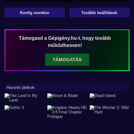
Konfig mentése
További beállítások
Támogasd a Gépigény.hu-t, hogy tovább
működhessen!
TÁMOGATÁS
Hasonló játékok: