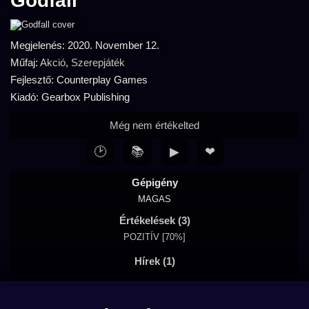
Godfall
Megjelenés: 2020. November 12.
Műfaj:
Akció
,
Szerepjáték
Fejlesztő: Counterplay Games
Kiadó: Gearbox Publishing
Még nem értékelted
🕑
📚
▶
❤
Gépigény
MAGAS
Értékelések (3)
POZITÍV [70%]
Hírek (1)