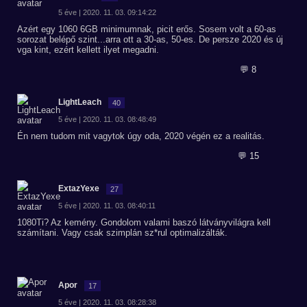
5 éve | 2020. 11. 03. 09:14:22
Azért egy 1060 6GB minimumnak, picit erős. Sosem volt a 60-as
sorozat belépő szint...arra ott a 30-as, 50-es. De persze 2020 és új
vga kint, ezért kellett ilyet megadni.
💬 8
LightLeach
40
5 éve | 2020. 11. 03. 08:48:49
Én nem tudom mit vagytok úgy oda, 2020 végén ez a realitás.
💬 15
ExtazYexe
27
5 éve | 2020. 11. 03. 08:40:11
1080Ti? Az kemény. Gondolom valami baszó látványvilágra kell
számítani. Vagy csak szimplán sz*rul optimalizálták.
Apor
17
5 éve | 2020. 11. 03. 08:28:38