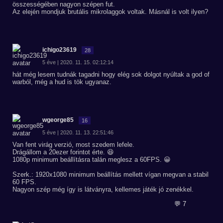
összességében nagyon szépen fut.
Az elején mondjuk brutális mikrolaggok voltak. Másnál is volt ilyen?
ichigo23619
28
5 éve | 2020. 11. 15. 02:12:14
hát még lesem tudnák tagadni hogy elég sok dolgot nyúltak a god of
warból, még a hud is tök ugyanaz.
wgeorge85
16
5 éve | 2020. 11. 13. 22:51:46
Van fent virág verzió, most szedem lefele.
Drágállom a 20ezer forintot érte. 😆
1080p minimum beállításra talán meglesz a 60FPS. 😀
Szerk.: 1920x1080 minimum beállítás mellett vígan megvan a stabil
60 FPS.
Nagyon szép még így is látványra, kellemes játék jó zenékkel.
💬 7