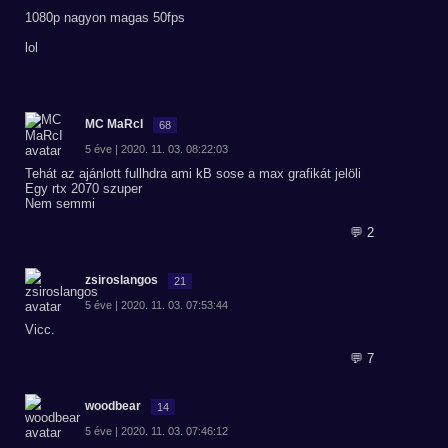
1080p nagyon magas 50fps
lol
MC MaRcI
68
5 éve | 2020. 11. 03. 08:22:03
Tehát az ajánlott fullhdra ami kB sose a max grafikát jelöli
Egy rtx 2070 szuper
Nem semmi
💬 2
zsiroslangos
21
5 éve | 2020. 11. 03. 07:53:44
Vicc.
💬 7
woodbear
14
5 éve | 2020. 11. 03. 07:46:12