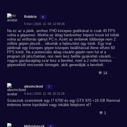
Robitrix
6
5 éve | 2020. 11. 09. 12:58:36
Na ez az a játék, amihez FHD közepes grafikával is csak 45 FPS
volna a gépemen. Mintha az átlag hardverhez képest kissé túl tolták
volna az erőforrás igényt PC-n. Azért az emberek többsége nem 2
milliós gépen játszik... elkurták a fejlesztést úgy tűnik. Egy mai
játéknak egy közepes gépen közepes beállítással illene elfutni 60
FPS körül. Ha a potenciális átlag vásárló gépén nem fut el a
program jól játszhatóan, nos nem lesz belőle gyakorlati vásárló.....
vagyis gazdaságilag szar lesz a bevétel, mert a 2 millió forintos
gépesekből nincsenek tömegek, akik generálják a bevételt.
💬 14
alexmcleod
7
5 éve | 2020. 11. 08. 02:21:26
Sziasztok szerintetek egy I7 6700 és egy GTX 970 +16 GB Rammal
érdemes lenne kipróbálni vagy inkább felejtsem el?
💬 1
MithridatesX
5