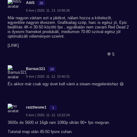
AttiS
26
5 éve | 2020. 11. 13. 14:56:26
Már nagyon vártam ezt a játékot, nálam hozza a kötelezőt,
egyenlőre nagyon élvezem. Grafikailag szép, harc is egész jó, Epic
beállítás 4K-n 30-50 közötti fps , egyáltalán nem zavaró Red Dead 2
is ilyesmi frameket produkált, mediumon 70-80 szóval egész jól
optimalizált véleményen szerint.
[LINK]
💬 5
Barnus321
16
5 éve | 2020. 11. 12. 15:40:31
És akkor már csak egy évet kell várni a steam megjelenéshez 😃
raiztheone1
1
5 éve | 2020. 11. 12. 13:22:24
3600x és 5600 xt 16gb ram 1080p ultrán 90+ fps megvan.
Tutorial map után 45-50 fpsre zuhan.