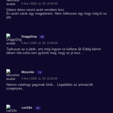
5 éve | 2020. 11. 03. 15:45:35
Valami demo verzió azért remélem lesz.
Én azért várok egy megjelenést. Nem ítélkezem úgy hogy még ki se
jött.
DoggyDog
69
5 éve | 2020. 11. 03. 12:46:04
Tipikusan az a játék, ami még ingyen se kellene 😃 Eddig bármit
láttam róla soha nem győzött meg, hogy ez jó lesz...
Mizushio
74
5 éve | 2020. 11. 03. 11:52:09
Nekem valahogy gagyinak tűnik... Legalábbis az animációk
szegényes..
carl18x
42