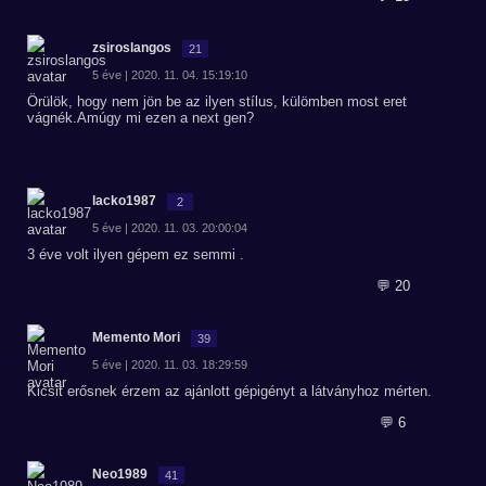
zsiroslangos
21
5 éve | 2020. 11. 04. 15:19:10
Örülök, hogy nem jön be az ilyen stílus, külömben most eret
vágnék.Amúgy mi ezen a next gen?
lacko1987
2
5 éve | 2020. 11. 03. 20:00:04
3 éve volt ilyen gépem ez semmi .
💬 20
Memento Mori
39
5 éve | 2020. 11. 03. 18:29:59
Kicsit erősnek érzem az ajánlott gépigényt a látványhoz mérten.
💬 6
Neo1989
41