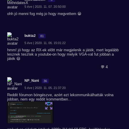
5 éve | 2020. 11. 07. 20:50:00
ohh jó menni fog még jo hogy megvettem 😀
bukta2
81
5 éve | 2020. 11. 06. 15:01:22
hmm! jó hogy az RX-ek előtt már megjelenik a játék, mert legalább
lesznek tesztek a youtube-on hogy melyik VGA-val fut jobban a
játék 😃
💬 4
NP_Nani
36
5 éve | 2020. 11. 05. 21:37:20
Reddit fórumon böngészve, azért ezt lekommunikálhatták volna
jobban, nem egy reddit kommentben...