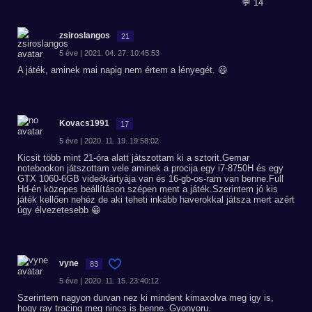
💬 14
zsiroslangos
21
5 éve | 2021. 04. 27. 10:45:53
A játék, aminek mai napig nem értem a lényegét. 😃
Kovacs1991
17
5 éve | 2020. 11. 19. 19:58:02
Kicsit több mint 21-óra alatt játszottam ki a sztorit.Gemar
notebookon játszottam vele aminek a procija egy i7-8750H és egy
GTX 1060-6GB videókártyája van és 16-gb-os-ram van benne.Full
Hd-én közepes beállításon szépen ment a játék.Szerintem jó kis
játék kellően nehéz de aki teheti inkább haverokkal játsza mert azért
úgy élvezetesebb 😀
vyne
83
5 éve | 2020. 11. 15. 23:40:12
Szerintem nagyon durvan nez ki mindent kimaxolva meg igy is,
hogy ray tracing meg nincs is benne. Gyonyoru.