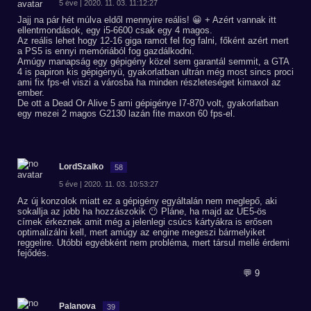
5 éve | 2020. 11. 03. 11:12:27
Jajj na pár hét múlva eldől mennyire reális! 😀 + Azért vannak itt
ellentmondások, egy i5-6600 csak egy 4 magos.
Az reális lehet hogy 12-16 giga ramot fel fog falni, főként azért mert
a PS5 is ennyi memóriából fog gazdálkodni.
Amúgy manapság egy gépigény közel sem garantál semmit, a GTA
4 is papiron kis gépigényü, gyakorlatban ultrán még most sincs proci
ami fix fps-el viszi a városba ha minden részleteséget kimaxol az
ember.
De ott a Dead Or Alive 5 ami gépigénye I7-870 volt, gyakorlatban
egy mezei 2 magos G2130 lazán fite maxon 60 fps-el.
LordSzalko
58
5 éve | 2020. 11. 03. 10:53:27
Az új konzolok miatt ez a gépigény egyáltalán nem meglepő, aki
sokallja az jobb ha hozzászokik 😶 Pláne, ha majd az UE5-ös
címek érkeznek amit még a jelenlegi csúcs kártyákra is erősen
optimalizálni kell, mert amúgy az engine megeszi bármelyiket
reggelire. Utóbbi egyébként nem probléma, mert társul mellé érdemi
fejődés.
💬 9
Palanova
39