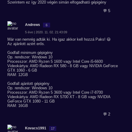
Szerintem ez így 2020 végén simán elfogadható gépigény
💬 5
Andrews
6
5 éve | 2020. 11. 02. 21:43:09
Már van nemrég adták ki. Ha igaz akkor kell hozzá Paks! 😃
Az ajánlott azért erős.
Godfall minimum gépigény
Op. rendszer: Windows 10
Processzor: AMD Ryzen 5 1600 vagy Intel Core i5-6600
Videokártya: AMD Radeon RX 580 - 8 GB vagy NVIDIA GeForce
GTX 1060 - 6 GB
RAM: 12GB
Godfall ajánlott gépigény
Op. rendszer: Windows 10
Processzor: AMD Ryzen 5 3600 vagy Intel Core i7-8700
Videokártya: AMD Radeon RX 5700 XT - 8 GB vagy NVIDIA
GeForce GTX 1080 - 11 GB
RAM: 16GB
💬 2
Kovacs1991
17