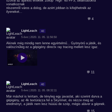
szóval az ajánlott értékek 1080p "High" 60 FPS, beállításokra
vonatkoznak
részemről város a dolog, de azért jobban is kifejthetnék az
ilyeneket...
💬 4
LightLeach
40
5 éve | 2020. 11. 05. 11:56:50
Akinek még mindig nem lenne egyértelmű... Gyönyörű a játék, és
valószínűleg ez a gépigény directx ray tracing mellett lesz igaz.
💬 11
LightLeach
40
5 éve | 2020. 11. 05. 08:32:11
Már máshol is leírtam, de tényleg egy javaslat, aki szerint durva a
gépigény, az 4k textúrázza fel a Skyrimet, és nézze meg az
eredményt, a játék nem lesz húúúú de szép, mégis aláver a gépnek.
💬 15