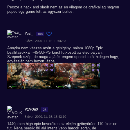
Persze a hack and slash nem az en vilagom de grafikailag nagyon
popec egy game lett az egyszer biztos.
Yezi_
108
5 éve | 2020. 11. 15. 19:06:33
Annyira nem vészes azért a gépigény, nálam 1080p Epic
beállításokkal ~45-50FPS körül futkosott az első pályán.
Szépnek szép, de maga a játék engem speciel totál hidegen hagy,
egyáltalán nem hozott lázba.
V1VOnX
23
5 éve | 2020. 11. 15. 16:43:10
1440p-ben high-epic keveréken az elején gyönyörűen 110 fps+-on
fut. Néha beesik 80 alá intenzívebb harcok során, de