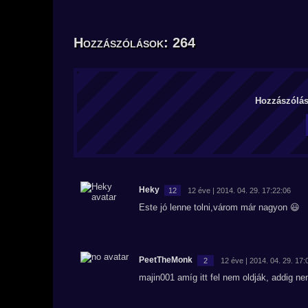
Hozzászólások: 264
Hozzászólás 
Heky
12
12 éve | 2014. 04. 29. 17:22:06
Este jó lenne tolni,várom már nagyon 😃
PeetTheMonk
2
12 éve | 2014. 04. 29. 17:
majin001 amíg itt fel nem oldják, addig ne