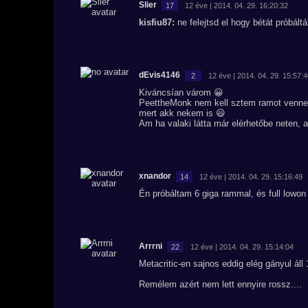
Slier
17
12 éve | 2014. 04. 29. 16:20:32
kisfiu87:
ne felejtsd el hogy bétát próbáltá
dEvis4146
2
12 éve | 2014. 04. 29. 15:57:
Kiváncsían várom 😀
PeettheMonk nem kell sztem ramot venne
mert akk nekem is 😃
Am ha valaki látta már elérhetőbe neten, 
xnandor
14
12 éve | 2014. 04. 29. 15:16:49
Én próbáltam 6 giga rammal, és full lowon i
Arrrni
22
12 éve | 2014. 04. 29. 15:14:04
Metacritic-en sajnos eddig elég gányul áll 
Remélem azért nem lett ennyire rossz....