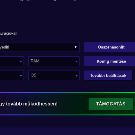
urációval!
RAM
Konfig mentése
OS
További beállítások
ogy tovább működhessen!
TÁMOGATÁS