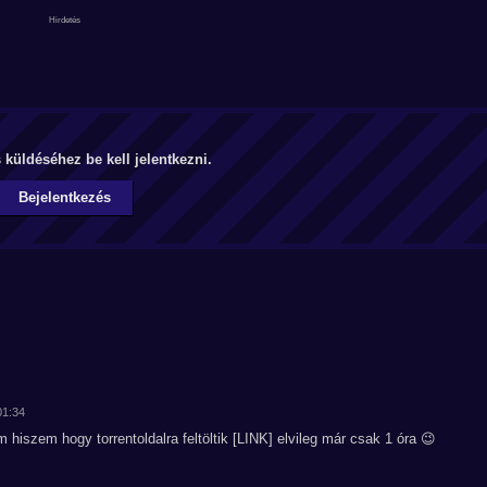
küldéséhez be kell jelentkezni.
Bejelentkezés
01:34
m hiszem hogy torrentoldalra feltöltik [LINK] elvileg már csak 1 óra 😉