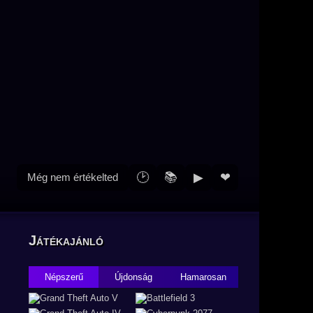
🕑
📚
▶
❤
Még nem értékelted
Játékajánló
Népszerű
Újdonság
Hamarosan