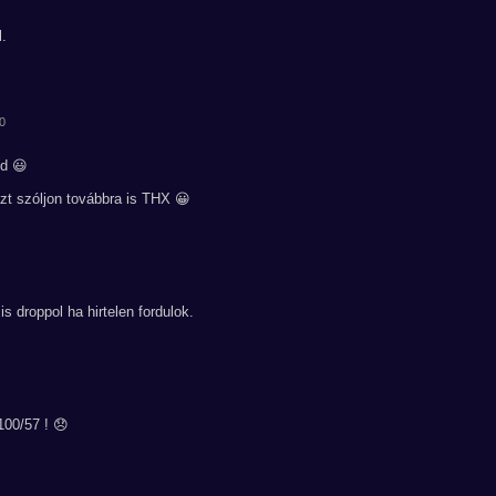
l.
40
d 😃
azt szóljon továbbra is THX 😀
s droppol ha hirtelen fordulok.
100/57 ! 😞