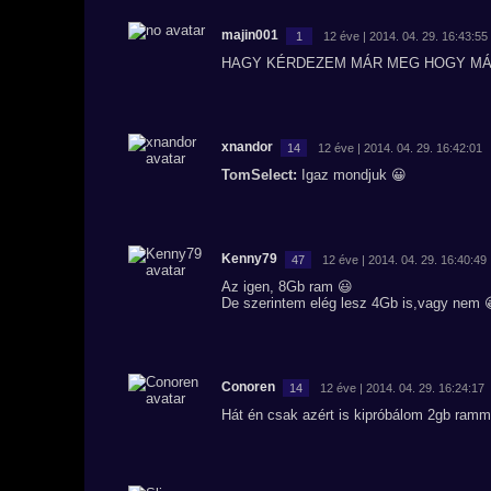
majin001
1
12 éve | 2014. 04. 29. 16:43:55
HAGY KÉRDEZEM MÁR MEG HOGY MÁ
xnandor
14
12 éve | 2014. 04. 29. 16:42:01
TomSelect:
Igaz mondjuk 😀
Kenny79
47
12 éve | 2014. 04. 29. 16:40:49
Az igen, 8Gb ram 😃
De szerintem elég lesz 4Gb is,vagy nem 
Conoren
14
12 éve | 2014. 04. 29. 16:24:17
Hát én csak azért is kipróbálom 2gb ramma