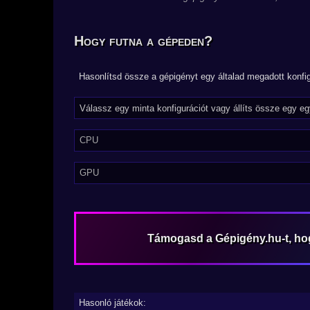
Hogy futna a gépeden?
Hasonlítsd össze a gépigényt egy általad megadott konfig
CPU
GPU
Támogasd a Gépigény.hu-t, h
Hasonló játékok: