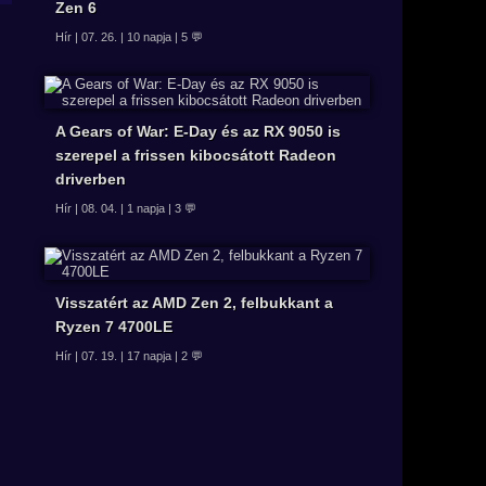
Zen 6
Hír | 07. 26. | 10 napja | 5 💬
A Gears of War: E-Day és az RX 9050 is
szerepel a frissen kibocsátott Radeon
driverben
Hír | 08. 04. | 1 napja | 3 💬
Visszatért az AMD Zen 2, felbukkant a
Ryzen 7 4700LE
Hír | 07. 19. | 17 napja | 2 💬