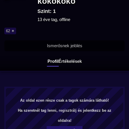
kokokoko
Szint: 1
13 éve tag, offline
62 ☀
Ismerősnek jelölés
Profil
Értékelések
Az oldal ezen része csak a tagok számára látható!
Ha szeretnél tag lenni,
regisztrálj
és jelentkezz be az
oldalra!