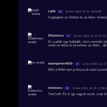
Liptik
86
11 éve | 2014. 12. 31. 19:02:09
A gépigény az Outlast és az Alien: Isolati
DDarkness
57
11 éve | 2014. 12. 23. 07:19:
Ez a játék egy hulladék, nincs normális t
senki ne töltse le ha kedves az élete... 😆
baumgartner8830
14
11 éve | 2014. 11. 17
86% a RAM nem jo hozza de azert szerint
kmetovics
92
11 éve | 2014. 10. 31. 17:58:1
TomCroft: Én is így vagyok ezzel, csak é