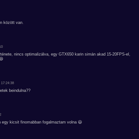
on között van.
10
örténete, nincs optimalizálva, egy GTX650 karin simán akad 15-20FPS-el,
😆
. 17:24:38
etek beindulna??
2
n egy kicsit finomabban fogalmaztam volna 😃