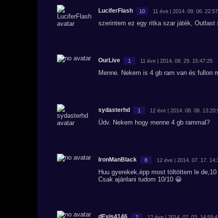
LuciferFlash
10
11 éve | 2014. 09. 06. 22:5
szerintem ez egy ritka szar játék, Outlas
OurLive
1
11 éve | 2014. 08. 29. 15:47:25
Menne. Nekem is 4 gb ram van és fullon m
sydasterhd
1
12 éve | 2014. 08. 08. 13:20
Üdv. Nekem hogy menne 4 gb rammal?
IronManBlack
8
12 éve | 2014. 07. 17. 14:
Huu gyerekek,épp most töltöttem le de,10 
Csak ajánlani tudom 10/10 😀
dEvis4146
2
12 éve | 2014. 07. 03. 14:59: