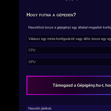
Hogy futna a gépeden?
Hasonlítsd össze a gépigényt egy általad megadott konfig
CPU
GPU
Támogasd a Gépigény.hu-t, h
Hasonló játékok: