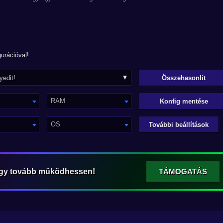
urációval!
RAM
Konfig mentése
OS
További beállítások
ogy tovább működhessen!
TÁMOGATÁS