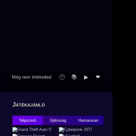
🕑
📚
▶
❤
Még nem értékelted
Játékajánló
Népszerű
Újdonság
Hamarosan