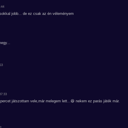
7:44
t sokkal jobb... de ez csak az én véleményem
egy...
:53
37:33
percet játszottam vele,már melegem lett...😆 nekem ez parás játék már.
42