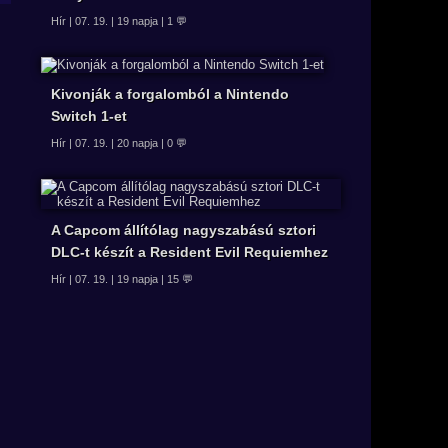
Hír | 07. 19. | 19 napja | 1 💬
Kivonják a forgalomból a Nintendo
Switch 1-et
Hír | 07. 19. | 20 napja | 0 💬
A Capcom állítólag nagyszabású sztori
DLC-t készít a Resident Evil Requiemhez
Hír | 07. 19. | 19 napja | 15 💬