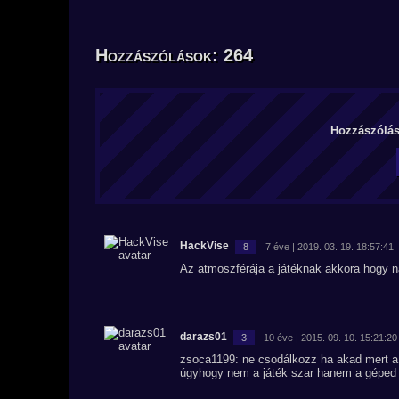
Hozzászólások: 264
Hozzászólás 
HackVise
8
7 éve | 2019. 03. 19. 18:57:41
Az atmoszférája a játéknak akkora hogy n
darazs01
3
10 éve | 2015. 09. 10. 15:21:20
zsoca1199: ne csodálkozz ha akad mert a 
úgyhogy nem a játék szar hanem a géped