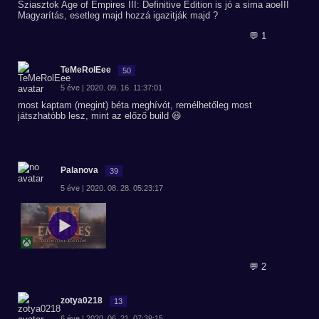
Sziasztok Age of Empires III: Definitive Edition is jó a sima aoeIII
Magyarítás, esetleg majd hozzá igazitják majd ?
💬 1
TeMeRolEee
50
5 éve | 2020. 09. 16. 11:37:01
most kaptam (megint) béta meghívót, remélhetőleg most
játszhatóbb lesz, mint az előző build 😃
Palanova
39
5 éve | 2020. 08. 28. 05:23:17
💬 2
zotya0218
13
6 éve | 2020. 06. 21. 07:39:15