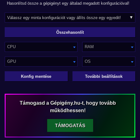
Hasonlítsd össze a gépigényt egy általad megadott konfigurációval!
CPU
RAM
GPU
OS
Konfig mentése
További beállítások
Támogasd a Gépigény.hu-t, hogy tovább
működhessen!
TÁMOGATÁS