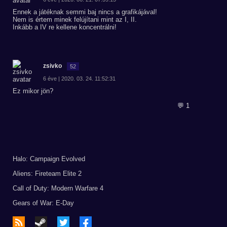
Ennek a játéknak semmi baj nincs a grafikájával!
Nem is értem minek felújítani mint az I, II.
Inkább a IV re kellene koncentrálni!
zsivko
52
6 éve | 2020. 03. 24. 11:52:31
Ez mikor jön?
💬 1
Halo: Campaign Evolved
Aliens: Fireteam Elite 2
Call of Duty: Modern Warfare 4
Gears of War: E-Day