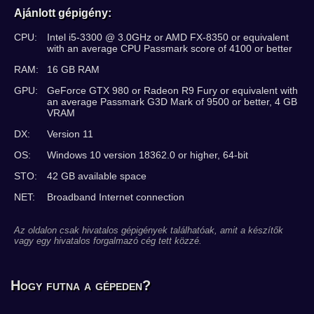
Ajánlott gépigény:
CPU:
Intel i5-3300 @ 3.0GHz or AMD FX-8350 or equivalent
with an average CPU Passmark score of 4100 or better
RAM:
16 GB RAM
GPU:
GeForce GTX 980 or Radeon R9 Fury or equivalent with
an average Passmark G3D Mark of 9500 or better, 4 GB
VRAM
DX:
Version 11
OS:
Windows 10 version 18362.0 or higher, 64-bit
STO:
42 GB available space
NET:
Broadband Internet connection
Az oldalon csak hivatalos gépigények találhatóak, amit a készítők
vagy egy hivatalos forgalmazó cég tett közzé.
Hogy futna a gépeden?