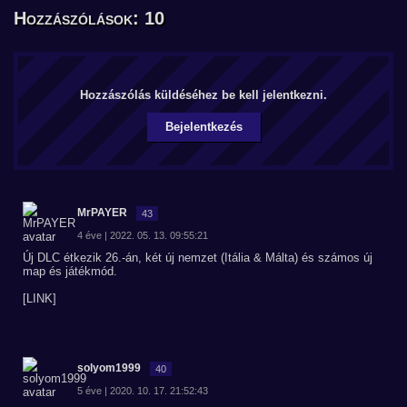
Hozzászólások: 10
Hozzászólás küldéséhez be kell jelentkezni.
Bejelentkezés
MrPAYER
43
4 éve | 2022. 05. 13. 09:55:21
Új DLC étkezik 26.-án, két új nemzet (Itália & Málta) és számos új
map és játékmód.
[LINK]
solyom1999
40
5 éve | 2020. 10. 17. 21:52:43