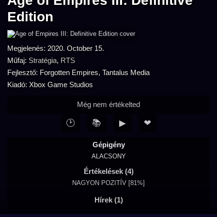
Age of Empires III: Definitive
Edition
Megjelenés: 2020. October 15.
Műfaj:
Stratégia
,
RTS
Fejlesztő: Forgotten Empires, Tantalus Media
Kiadó: Xbox Game Studios
Még nem értékelted
🕑
📚
▶
❤
Gépigény
ALACSONY
Értékelések (4)
NAGYON POZITÍV [81%]
Hírek (1)