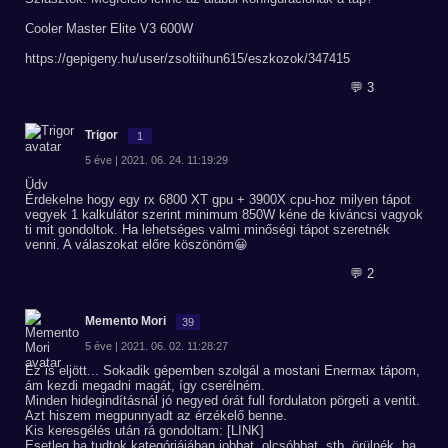
Cooler Master Elite V3 600W
https://gepigeny.hu/user/zsoltiihun615/eszkozok/347415
💬 3
Trigor
1
5 éve | 2021. 06. 24. 11:19:29
Üdv
Érdekelne hogy egy rx 6800 XT gpu + 3900X cpu-hoz milyen tápot
vegyek 1 kalkulátor szerint minimum 850W kéne de kiváncsi vagyok
ti mit gondoltok. Ha lehetséges valmi minőségi tápot szeretnék
venni. A válaszokat előre köszönöm😀
💬 2
Memento Mori
39
5 éve | 2021. 06. 02. 11:28:27
Ez is eljött... Sokadik gépemben szolgál a mostani Enermax tápom,
ám kezdi megadni magát, így cserélném.
Minden hidegindításnál jó negyed órát full fordulaton pörgeti a ventit.
Azt hiszem megpunnyadt az érzékelő benne.
Kis keresgélés után rá gondoltam: [LINK]
Esetleg ha tudtok kategóriájában jobbat, olcsóbbat, stb, örülnék, ha