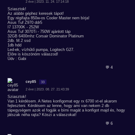
2 éve | 2023. 11. 24. 17:14:18
Sziasztok!
Az alábbi géphez keresek tápot!
Egy régifajta 850w-os Cooler Master nem bírja!
Asus Tuf Z970 ddr5
I7 13700K - 252W
Asus Tuf 3070Ti - 750W ajánlott táp
32GB 6400mhz Corsair Dominator Platinum
2db. M.2 ssd
1db hdd
Led-ek, vízhűtő pumpa, Logitech G27.
Előre is köszönöm válaszod!
Üdv : Gabi
💬 4
cey85
33
2 éve | 2023. 08. 27. 21:43:39
Sziasztok!
Van 1 kérdésem. A Netes konfigomat egy rx 6700 xt-el akarom
fejleszteni. Kérdésem az lenne, hogy ami van nekem 2 db
tápegységem azok el fogják e bírni magát a konfigot majd és, hogy
játszak néha rajta? Köszi a válaszokat!
💬 6