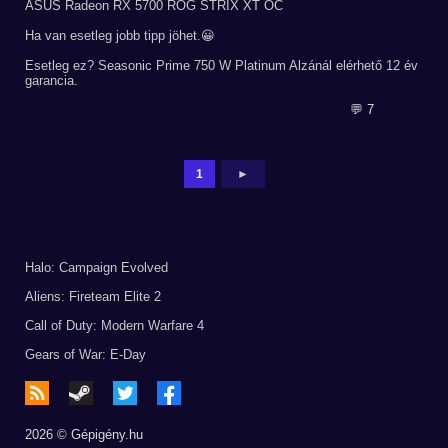
ASUS Radeon RX 5700 ROG STRIX XT OC
Ha van esetleg jobb tipp jöhet.😀
Esetleg ez? Seasonic Prime 750 W Platinum Alzánál elérhető 12 év
garancia.
💬 7
1
►
Halo: Campaign Evolved
Aliens: Fireteam Elite 2
Call of Duty: Modern Warfare 4
Gears of War: E-Day
2026 © Gépigény.hu