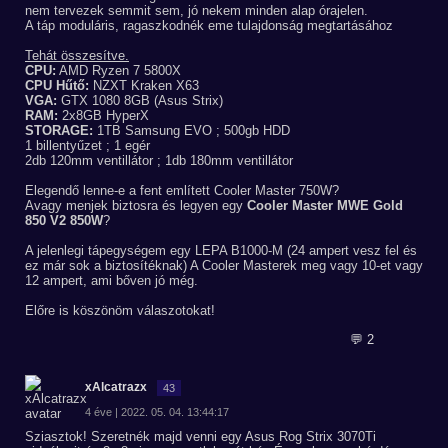
nem tervezek semmit sem, jó nekem minden alap órajelen.
A táp moduláris, ragaszkodnék eme tulajdonság megtartásához
Tehát összesítve.
CPU:
AMD Ryzen 7 5800X
CPU Hűtő:
NZXT Kraken X63
VGA:
GTX 1080 8GB (Asus Strix)
RAM:
2x8GB HyperX
STORAGE:
1TB Samsung EVO ; 500gb HDD
1 billentyűzet ; 1 egér
2db 120mm ventillátor ; 1db 180mm ventillátor
Elegendő lenne-e a fent említett Cooler Master 750W?
Avagy menjek biztosra és legyen egy
Cooler Master MWE Gold
850 V2 850W
?
A jelenlegi tápegységem egy LEPA B1000-M (24 ampert vesz fel és
ez már sok a biztosítéknak) A Cooler Masterek meg vagy 10-et vagy
12 ampert, ami bőven jó még.
Előre is köszönöm válaszotokat!
💬 2
xAlcatrazx
43
4 éve | 2022. 05. 04. 13:44:17
Sziasztok! Szeretnék majd venni egy Asus Rog Strix 3070Ti