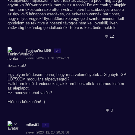
közeljövőben fejlesszem? Mert tesztek alapján a proci meg a vga
együtt kb 360wattot eszik max plusz a többi! De ezt csak yt alapján
írom nem okoskodni szerettem volna!Illetve ha szükséges a csere
az úgy jövő hónapban esedékes, de szívesen vennék pár tippet,
hogy milyet vegyek! Ilyen 80bronze vagy gold szintu minimum kell
gondolom és tekintve a hosszú távot(de nem kell overkill) ilyen
750wattig bezárólag gondolkodnék! Előre is köszönöm nektek!
💬 12
TuningWorld96
28
2 éve | 2024. 01. 31. 22:42:53
Sziasztok!
Egy olyan kérdésem lenne, hogy mi a véleményetek a Gigabyte GP-
UD750GM moduláris tápegységről?
Hallottam külföldi videósokat, akik arról beszéltek hajlamos lesütni
az alaplapot.
Ez mennyire lehet valós?
Előre is köszönöm! :)
💬 3
milos01
1
2 éve | 2023. 12. 28. 20:31:56