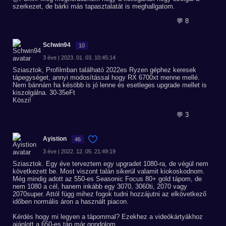
szerkezet, de bárki más tapasztalatát is meghallgatom.
💬 8
Schwin94
10
3 éve | 2023. 01. 03. 10:45:14
Sziasztok, Profilmban található 2022es Ryzen géphez keresek
tápegységet, annyi modosítással hogy RX 6700xt menne mellé.
Nem bánnám ha késöbb is jó lenne és esetleges upgrade mellet is
kiszolgálna. 30-35eFt
Köszi!
💬 3
Ayistion
46
3 éve | 2022. 12. 05. 21:49:19
Sziasztok. Egy éve terveztem egy upgradet 1080-ra, de végül nem
következett be. Most viszont talán sikerül valamit kiokoskodnom.
Még mindig adott az 550-es Seasonic Focus 80+ gold tápom, de
nem 1080 a cél, hanem inkább egy 3070, 3060ti, 2070 vagy
2070super. Attól függ mihez fogok tudni hozzájutni az elkövetkező
időben normális áron a használt piacon.
Kérdés hogy mi legyen a tápommal? Ezekhez a videókártyákhoz
ajánlott a 650-es táp már gondolom.