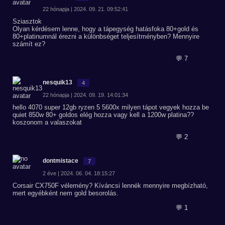
22 hónapja | 2024. 09. 21. 09:52:41
Sziasztok
Olyan kérdésem lenne, hogy a tápegység hatásfoka 80+gold és
80+platinumnál érezni a különbséget teljesítményben? Mennyire
számít ez?
💬 7
nesquik13
4
22 hónapja | 2024. 09. 19. 14:01:34
hello 4070 super 12gb ryzen 5 5600x milyen tápot vegyek hozza be
quiet 850w 80+ goldos elég hozza vagy kell a 1200w platina??
koszonom a valaszokat
💬 2
dontmistace
7
2 éve | 2024. 06. 04. 18:15:27
Corsair CX750F vélemény? Kíváncsi lennék mennyire megbízható,
mert egyébként nem gold besorolás.
💬 1