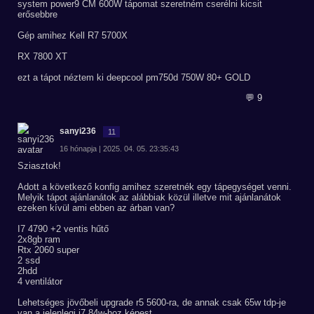
system power9 CM 600W tápomat szeretném cserélni kicsit
erősebbre
Gép amihez Kell R7 5700X
RX 7800 XT
ezt a tápot néztem ki deepcool pm750d 750W 80+ GOLD
💬 9
sanyi236
11
16 hónapja | 2025. 04. 05. 23:35:43
Sziasztok!
Adott a következő konfig amihez szeretnék egy tápegységet venni.
Melyik tápot ajánlanátok az alábbiak közül illetve mit ajánlanátok
ezeken kívül ami ebben az árban van?
I7 4790 +2 ventis hűtő
2x8gb ram
Rtx 2060 super
2 ssd
2hdd
4 ventilátor
Lehetséges jövőbeli upgrade r5 5600-ra, de annak csak 65w tdp-je
van a jelenlegi i7 84w-hoz képest.