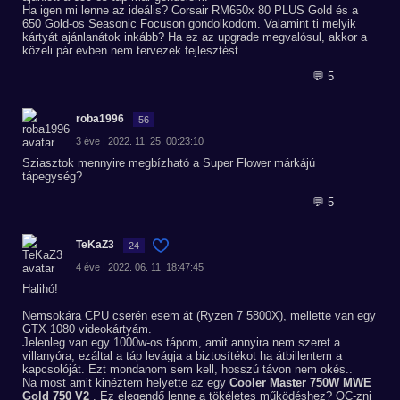
Ha igen mi lenne az ideális? Corsair RM650x 80 PLUS Gold és a
650 Gold-os Seasonic Focuson gondolkodom. Valamint ti melyik
kártyát ajánlanátok inkább? Ha ez az upgrade megvalósul, akkor a
közeli pár évben nem tervezek fejlesztést.
💬 5
roba1996
56
3 éve | 2022. 11. 25. 00:23:10
Sziasztok mennyire megbízható a Super Flower márkájú
tápegység?
💬 5
TeKaZ3
24
4 éve | 2022. 06. 11. 18:47:45
Halihó!
Nemsokára CPU cserén esem át (Ryzen 7 5800X), mellette van egy
GTX 1080 videokártyám.
Jelenleg van egy 1000w-os tápom, amit annyira nem szeret a
villanyóra, ezáltal a táp levágja a biztosítékot ha átbillentem a
kapcsolóját. Ezt mondanom sem kell, hosszú távon nem okés..
Na most amit kinéztem helyette az egy
Cooler Master 750W MWE
Gold 750 V2
. Ez elegendő lenne a tökéletes működéshez? OC-zni