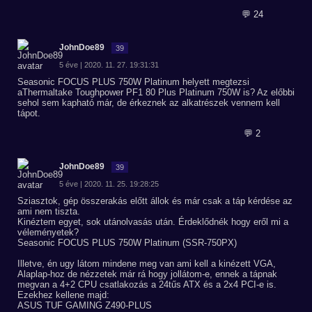
💬 24
JohnDoe89
39
5 éve | 2020. 11. 27. 19:31:31
Seasonic FOCUS PLUS 750W Platinum helyett megtezsi
aThermaltake Toughpower PF1 80 Plus Platinum 750W is? Az előbbi
sehol sem kapható már, de érkeznek az alkatrészek vennem kell
tápot.
💬 2
JohnDoe89
39
5 éve | 2020. 11. 25. 19:28:25
Sziasztok, gép összerakás előtt állok és már csak a táp kérdése az
ami nem tiszta.
Kinéztem egyet, sok utánolvasás után. Érdeklődnék hogy eről mi a
véleményetek?
Seasonic FOCUS PLUS 750W Platinum (SSR-750PX)
Illetve, én ugy látom mindene meg van ami kell a kinézett VGA,
Alaplap-hoz de nézzetek már rá hogy jollátom-e, ennek a tápnak
megvan a 4+2 CPU csatlakozás a 24tűs ATX és a 2x4 PCI-e is.
Ezekhez kellene majd:
ASUS TUF GAMING Z490-PLUS