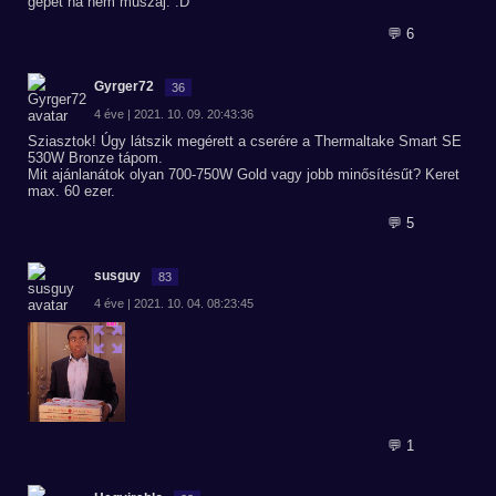
gépet ha nem muszáj. :D
💬 6
Gyrger72
36
4 éve | 2021. 10. 09. 20:43:36
Sziasztok! Úgy látszik megérett a cserére a Thermaltake Smart SE
530W Bronze tápom.
Mit ajánlanátok olyan 700-750W Gold vagy jobb minősítésűt? Keret
max. 60 ezer.
💬 5
susguy
83
4 éve | 2021. 10. 04. 08:23:45
💬 1