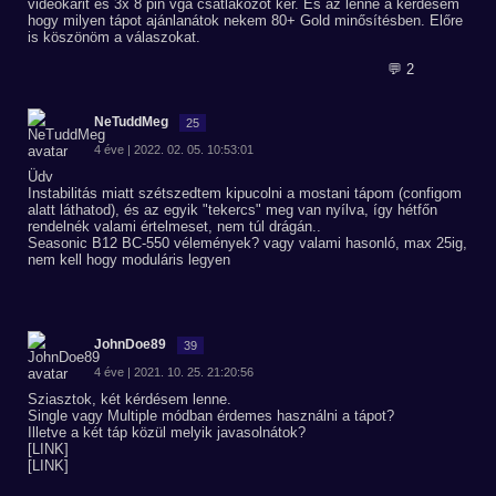
videókarit és 3x 8 pin vga csatlakozót kér. És az lenne a kérdésem
hogy milyen tápot ajánlanátok nekem 80+ Gold minősítésben. Előre
is köszönöm a válaszokat.
💬 2
NeTuddMeg
25
4 éve | 2022. 02. 05. 10:53:01
Üdv
Instabilitás miatt szétszedtem kipucolni a mostani tápom (configom
alatt láthatod), és az egyik "tekercs" meg van nyílva, így hétfőn
rendelnék valami értelmeset, nem túl drágán..
Seasonic B12 BC-550 vélemények? vagy valami hasonló, max 25ig,
nem kell hogy moduláris legyen
JohnDoe89
39
4 éve | 2021. 10. 25. 21:20:56
Sziasztok, két kérdésem lenne.
Single vagy Multiple módban érdemes használni a tápot?
Illetve a két táp közül melyik javasolnátok?
[LINK]
[LINK]