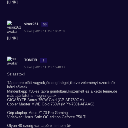
[LINK]
visor261
56
5 éve | 2020. 11. 29. 18:52:02
[LINK]
TOMTIB
1
5 éve | 2020. 11. 28. 15:48:17
Sziasztok!
Táp csere elött vagyok,és segítséget,illetve véleményt szeretnék
kérni tőletek.
Mindenképp 750-es tápra gondoltam,kiszemelt ez a kettő lenne,de
más ajánlatot is meghallgatok :
GIGABYTE Aorus 750W Gold (GP-AP750GM)
Cooler Master MWE Gold 750W (MPY-7501-AFAAG)
Gép alaplap: Asus Z170 Pro Gaming
Videókari: Asus Strix OC edition Geforce 750 Ti
Olyan 40 ezerig van a pénz limitem 😀