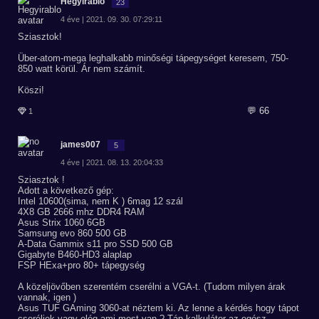
Hegyirablo
23
4 éve | 2021. 09. 30. 07:29:11
Sziasztok!
Über-atom-mega leghalkabb minőségi tápegységet keresem, 750-
850 watt körül. Ár nem számít.
Köszi!
💬 66
1
james007
5
4 éve | 2021. 08. 13. 20:04:33
Sziasztok !
Adott a következő gép:
Intel 10600(sima, nem K ) 6mag 12 szál
4X8 GB 2666 mhz DDR4 RAM
Asus Strix 1060 6GB
Samsung evo 860 500 GB
A-Data Gammix s11 pro SSD 500 GB
Gigabyte B460-HD3 alaplap
FSP HExa+pro 80+ tápegység
A közeljövőben szerentém cserélni a VGA-t. (Tudom milyen árak
vannak, igen )
Asus TUF GAming 3060-at néztem ki. Az lenne a kérdés hogy tápot
cseréljek vagy elég ami most van ? Táp kalkulátor az egész