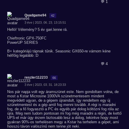
💬 1
Quadgame94
42
3 éve | 2023. 06. 23. 13:15:51
Helló! Vélemény? 5 év gari.lenne rá.
Chieftronic GPX-750FC
PowerUP SERIES
B+ kategóriájú tápnak tűnik. Seasonic GX650-re várnom kéne
hétfőig legalább :D
💬 4
reszler112233
66
3 éve | 2023. 03. 31. 18:23:33
Nos pár napja volt egy áramszünet este. Nem gondoltam volna, de
most a Kstar Microsine 1000VA szünetmentesem mindent
megvédett ugyan, de a gépem újraindult, így rendeltem egy új
szünetmentest és a gép arról fog menni tovább. A régi is maradni
fog, de a fő fogyasztó a PC és egyéb pár dolog költözni fog róla az
újra. Még nem tudom pontosan mi fog még maradni a régin, de kettő
UPS-el már úgy érzem biztosabb lesz a dolog, tekintve hogy most
gyakran 90%-os terhelésen megy a Kstar ha terhelem a gépet, ami
hosszú távon valószínű nem tenne jót neki.