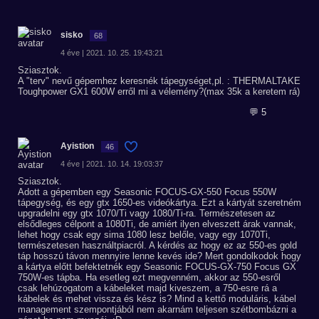
sisko
68
4 éve | 2021. 10. 25. 19:43:21
Sziasztok.
A "terv" nevű gépemhez keresnék tápegységet,pl. : THERMALTAKE
Toughpower GX1 600W erről mi a vélemény?(max 35k a keretem rá)
💬 5
Ayistion
46
4 éve | 2021. 10. 14. 19:03:37
Sziasztok.
Adott a gépemben egy Seasonic FOCUS-GX-550 Focus 550W
tápegység, és egy gtx 1650-es videókártya. Ezt a kártyát szeretném
upgradelni egy gtx 1070/Ti vagy 1080/Ti-ra. Természetesen az
elsődleges célpont a 1080Ti, de amiért ilyen elveszett árak vannak,
lehet hogy csak egy sima 1080 lesz belőle, vagy egy 1070Ti,
természetesen használtpiacról. A kérdés az hogy ez az 550-es gold
táp hosszú távon mennyire lenne kevés ide? Mert gondolkodok hogy
a kártya előtt befektetnék egy Seasonic FOCUS-GX-750 Focus GX
750W-es tápba. Ha esetleg ezt megvenném, akkor az 550-esről
csak lehúzogatom a kábeleket majd kiveszem, a 750-esre rá a
kábelek és mehet vissza és kész is? Mind a kettő moduláris, kábel
management szempontjából nem akarnám teljesen szétbombázni a