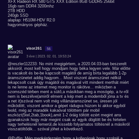
XFX Radeon RX 580 GTS XXX Edition 8GB GDDR5 256bit
16gb ram DDR4 3200mhz
2TB HDD
240gb SSD
alaplap: H510M-HDV R2.0
hagyományos gépház.
visor261
56
3 éve | 2023. 02. 01. 19:53:24
@reszler112233: No mint megigértem, a 2020.04.03-ban beszerelt
akksiról, most kell hogy mondjam hogy béka legyen vele. Már előtte
is vacakolt és be-be kapcsolt magától de amíg bírta legalább 1-2p
áramszünetet addig hagyom... Most viszont áramszünet nélkül
lekapcsolt csak úgy magától és magával vitt mindent merthát miért
is ne lenne az internet meg monitor is rákötve... miközben a
szomszéd térben ment a sütő,a másikban meg a mosógép, a tv-ről
nem is beszélve(amiről elment a kép mert a modemből jöna a tv és
a net it)szóval nem volt még villámáramszünet se, üresen jól
működött, viszont amikor a gépet rádugva húzom ki akkor egyböl
leold, még az maradék kakaóval tölöttem pár mobil
eszközt(5tel,2tab,1book),amit 1-2 óráig töltött ezért megint arra
gyanakszok hogy már megint csak az egyik döglött be és hirtelen
nagy terhelésnél lemerül,de kissebb folyamatos töltésnél a másikról
visszatöltődik... szóval jöhet a következő.
@Puffin: Még megkérdezném hogy a kollegának hogy szolgál a