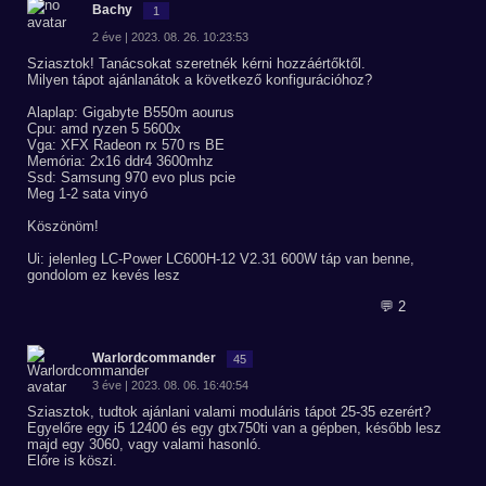
Bachy
1
2 éve | 2023. 08. 26. 10:23:53
Sziasztok! Tanácsokat szeretnék kérni hozzáértőktől.
Milyen tápot ajánlanátok a következő konfigurációhoz?
Alaplap: Gigabyte B550m aourus
Cpu: amd ryzen 5 5600x
Vga: XFX Radeon rx 570 rs BE
Memória: 2x16 ddr4 3600mhz
Ssd: Samsung 970 evo plus pcie
Meg 1-2 sata vinyó
Köszönöm!
Ui: jelenleg LC-Power LC600H-12 V2.31 600W táp van benne,
gondolom ez kevés lesz
💬 2
Warlordcommander
45
3 éve | 2023. 08. 06. 16:40:54
Sziasztok, tudtok ajánlani valami moduláris tápot 25-35 ezerért?
Egyelőre egy i5 12400 és egy gtx750ti van a gépben, később lesz
majd egy 3060, vagy valami hasonló.
Előre is köszi.