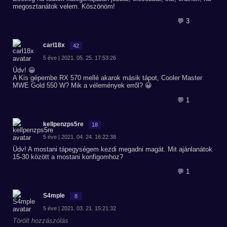
megosztanátok velem. Köszönöm!
💬 3
carl18x
42
5 éve | 2021. 05. 25. 17:53:26
Üdv! 😀
A Kis gépembe RX 570 mellé akarok másik tápot, Cooler Master
MWE Gold 550 W? Mik a vélemények erről? 😀
💬 1
kellpenzps5re
18
5 éve | 2021. 04. 24. 16:22:38
Üdv! A mostani tápegységem kezdi megadni magát. Mit ajánlanátok
15-30 között a mostani konfigomhoz?
💬 1
S4mple
8
5 éve | 2021. 03. 21. 15:21:32
Törölt hozzászólás