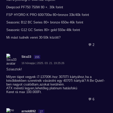
Deepcool PF750 750W 80 +. 30k forint
FSP HYDRO K PRO 600/700w 80+bronze 33k/40k forint
Seasonic B12 BC Series 80+ bronze 650w 46k forint
Seasonic G12 GC Series 80+ gold 550w 48k forint
Mi mást tudnék venni 30-50k között?
💬 2
Sicu33
155
16 hónapja | 2025. 03. 21. 19:25:26
Sziasztok!
Milyen tápot vegyek i7-13700K-hoz 3070TI kártyához,ha a
későbbiekben szeretnék vásárolni egy 4070Ti kártyát? A Be Quiet!-
ben nagyot csalódtam,azokat kerülném.
ATX méretű legyen,lehetőleg platinum hatásfokú
Keret rá max 100.000Ft.
💬 6
arnold892
27