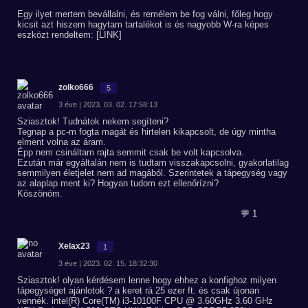
Egy ilyet mertem bevállalni, és remélem be fog válni, főleg hogy
kicsit azt hiszem hagytam tartalékot is és nagyobb W-ra képes
eszközt rendeltem: [LINK]
zolko666
5
3 éve | 2023. 03. 02. 17:58:13
Sziasztok! Tudnátok nekem segíteni?
Tegnap a pc-m fogta magát és hirtelen kikapcsolt, de úgy mintha
elment volna az áram.
Épp nem csináltam rajta semmit csak be volt kapcsolva.
Ezután már egyáltalán nem is tudtam visszakapcsolni, gyakorlatilag
semmilyen életjelet nem ad magából. Szerintetek a tápegység vagy
az alaplap ment ki? Hogyan tudom ezt ellenőrízni?
Köszönöm.
💬 1
Xelax23
1
3 éve | 2023. 02. 15. 18:32:30
Sziasztok! olyan kérdésem lenne hogy ehhez a konfighoz milyen
tápegységet ajánlotok ? a keret rá 25 ezer ft. és csak újonan
vennék. intel(R) Core(TM) i3-10100F CPU @ 3.60GHz 3.60 GHz