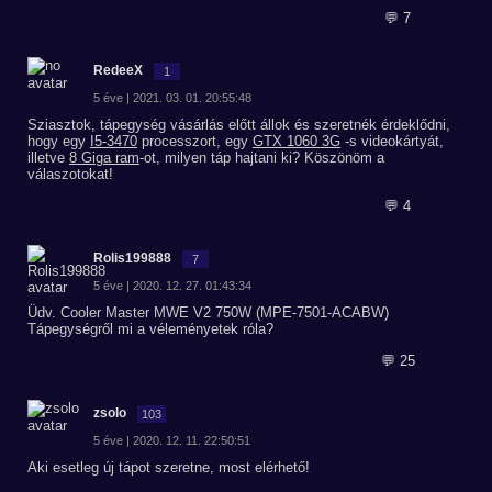
💬 7
RedeeX
1
5 éve | 2021. 03. 01. 20:55:48
Sziasztok, tápegység vásárlás előtt állok és szeretnék érdeklődni,
hogy egy
I5-3470
processzort, egy
GTX 1060 3G
-s videokártyát,
illetve
8 Giga ram
-ot, milyen táp hajtani ki? Köszönöm a
válaszotokat!
💬 4
Rolis199888
7
5 éve | 2020. 12. 27. 01:43:34
Üdv. Cooler Master MWE V2 750W (MPE-7501-ACABW)
Tápegységről mi a véleményetek róla?
💬 25
zsolo
103
5 éve | 2020. 12. 11. 22:50:51
Aki esetleg új tápot szeretne, most elérhető!