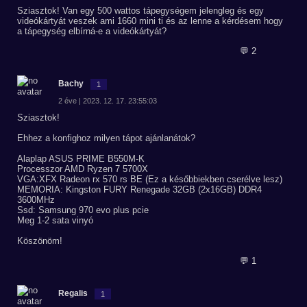
Sziasztok! Van egy 500 wattos tápegységem jelengleg és egy
videókártyát veszek ami 1660 mini ti és az lenne a kérdésem hogy
a tápegység elbírná-e a videókártyát?
💬 2
Bachy
1
2 éve | 2023. 12. 17. 23:55:03
Sziasztok!
Ehhez a konfighoz milyen tápot ajánlanátok?
Alaplap ASUS PRIME B550M-K
Processzor AMD Ryzen 7 5700X
VGA:XFX Radeon rx 570 rs BE (Ez a későbbiekben cserélve lesz)
MEMORIA: Kingston FURY Renegade 32GB (2x16GB) DDR4
3600MHz
Ssd: Samsung 970 evo plus pcie
Meg 1-2 sata vinyó
Köszönöm!
💬 1
Regalis
1