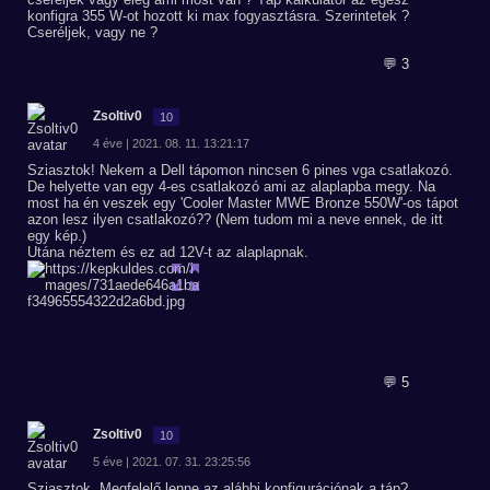
konfigra 355 W-ot hozott ki max fogyasztásra. Szerintetek ?
Cseréljek, vagy ne ?
💬 3
Zsoltiv0
10
4 éve | 2021. 08. 11. 13:21:17
Sziasztok! Nekem a Dell tápomon nincsen 6 pines vga csatlakozó.
De helyette van egy 4-es csatlakozó ami az alaplapba megy. Na
most ha én veszek egy 'Cooler Master MWE Bronze 550W'-os tápot
azon lesz ilyen csatlakozó?? (Nem tudom mi a neve ennek, de itt
egy kép.)
Utána néztem és ez ad 12V-t az alaplapnak.
💬 5
Zsoltiv0
10
5 éve | 2021. 07. 31. 23:25:56
Sziasztok. Megfelelő lenne az alábbi konfigurációnak a táp?