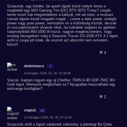
Sziasztok, egy kérdés, be quiet! tápok közül melyik lenne a
megfelelő egy MSI Gaming Trio (OC) RTX 5070 Ti-hez? sürgős
lenne mivel már megrendeltem a kártyát, mit ad isten, a mostani
corsair tápom kezdi megadni magát....Lenne a dark power, straight
power vagy pure power, nemtudom mi a különbség köztük, decsak
jó visszajelzéseket olvasok róluk, ha tudnátok segiteni és ajánlani
valamelyikből 850-1000 W közül, nagyon megköszönném, Vagy
esetleg nézegettem még a Seasonic Focus GX-1000 ATX 3.1 tápot,
arról is csupa jót irnak, de viszont azt abszolút nem ismerem..
köszi!!
💬 4
dontmistace
7
6 hónapja | 2026. 01. 20. 19:39:38
Sracok, kaptam ingyen egy uj Chieftec 750W A-90 GDP-750C 80+
Gold tápot. Mennyire megbizható ez? Nyugodtan hasznalható egy
mid-range konfigban?
💬 2
migist2
24
11 hónapja | 2025. 09. 05. 07:11:44
Sziasztok erről a táprol valakinek vélemény a jelenlegi Be Quite