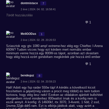
dontmistace
7
2 éve | 2024. 04. 02. 16:58:41
Törölt hozzászólás
💬 1
MeliGODas
1
2 éve | 2024. 02. 28. 20:26:53
Sziasztok egy gtx 1080 amp! extreme-hez elég egy Chieftec I-Arena
600W? Tudom vicces hogy ezt kérdem mert normális ember
minimum venne hozzá egy 800W-os tápot, azonban azt olvastam
hogy elég hozzá ezért gondoltam megkérdek pár hozzá értő ember
💬 1
bendeguz
8
2 éve | 2024. 02. 04. 20:59:23
Hali! Adott egy fsp raider 550w táp! A kérdés a következő kicsit
frissítettem a gépet(még várom a procit meg többit) és nem tudom
biztosra, hogy elég lesz neki! Ezeken az oldalakon ajánlott bullshitet
elengedtem mivel mindenhez 800wattot írnak és a konfig nem is
eszik annyit. A konfig: i5 14600kf, rtx 3070, 3-4venti, 1 hdd, 2 ssd,
1nvme,32gb ddr5 ram. Ezt is elbírja játékok alatt, vagy azért a