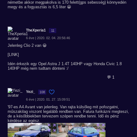
németbe akkor megpakolva is 170 felett(gps sebesség) könnyedén
megy és a fogyasztás is 6,5 liter 😀
TheXperia1
11
6 éve | 2020. 02. 04. 20:56:46
Jelenleg Clio 2 van 😀
[LINK]
Idén érkezik egy Opel Astra J 1.4T 140HP vagy Honda Civic 1.8
140HP még nem tudtam dönteni :/
💬 1
Yezi_
108
6 éve | 2020. 01. 27. 15:09:51
'97-es A4 Avant van jelenleg. Van rajta külsőleg mit pofozgatni,
műszakilag viszont legalább rendben van. Falura furikázni megteszi,
de a későbbiekben tervezem szépen rendbe tenni. Idő és pénz
kérdése az egész.