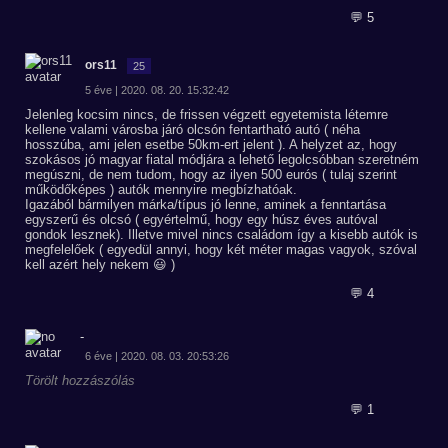
💬 5
ors11
25
5 éve | 2020. 08. 20. 15:32:42
Jelenleg kocsim nincs, de frissen végzett egyetemista létemre
kellene valami városba járó olcsón fentartható autó ( néha
hosszúba, ami jelen esetbe 50km-ert jelent ). A helyzet az, hogy
szokásos jó magyar fiatal módjára a lehető legolcsóbban szeretném
megúszni, de nem tudom, hogy az ilyen 500 eurós ( tulaj szerint
működőképes ) autók mennyire megbízhatóak.
Igazából bármilyen márka/típus jó lenne, aminek a fenntartása
egyszerű és olcsó ( egyértelmű, hogy egy húsz éves autóval
gondok lesznek). Illetve mivel nincs családom így a kisebb autók is
megfelelőek ( egyedül annyi, hogy két méter magas vagyok, szóval
kell azért hely nekem 😃 )
💬 4
-
6 éve | 2020. 08. 03. 20:53:26
Törölt hozzászólás
💬 1