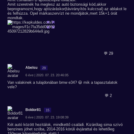
Amit szeretnék ha meglesz az autó biztonsági kód,akkor
beprogramozni,hogy ajtózáráskor(távirányítós kulccsal) az ablakot le
és felhúzza. Opel márkaszervízt ne mondjátok,mert 15k+1 órát
mondtak.
💬 29
Abelsu
29
6 éve | 2020. 07. 23. 20:46:05
Van valakinek a tulajdonában bmw e34? 😃 mik a tapasztalatok
vele?
💬 2
Boldor81
15
6 éve | 2020. 07. 23. 19:08:39
Két autó között hezitálok, mindkettő családi. Kizárólag sima szívó
benzines jöhet szóba, 2014-2016 körüli évjárattal és lehetőleg
150ezer kilométerfutás alatti !