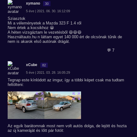
xymano
30
5 éve | 2021. 06. 30. 16:12:09
Sziasztok
Mi a véleményetek a Mazda 323 F 1.4 ről
Nem értek a kocsikhoz 😀
A héten vizsgáztam le vezetésből 😆😆😆
Használtauto.hu n láttam egyet 140 000 ért de olcsónak tűnik de
nem is akarok első autónak drágát.
💬 7
xCube
82
5 éve | 2021. 03. 28. 16:05:29
Tegnap este kínlódott az imgur, így a többi képet csak ma tudtam
feltölteni:
Az egyik barátomnak most nem volt autós dolga, de lejött és hozta
az új kameráját és lőtt pár fotót: