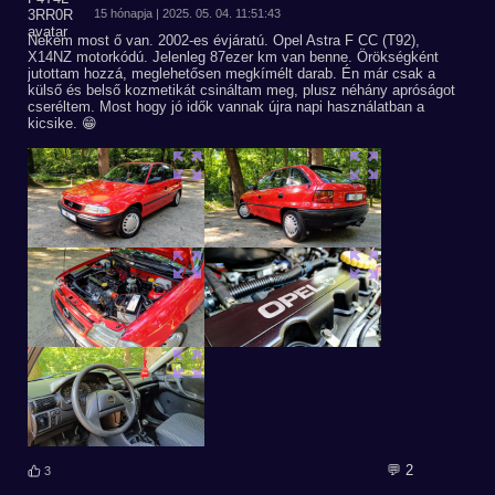
15 hónapja | 2025. 05. 04. 11:51:43
Nekem most ő van. 2002-es évjáratú. Opel Astra F CC (T92),
X14NZ motorkódú. Jelenleg 87ezer km van benne. Örökségként
jutottam hozzá, meglehetősen megkímélt darab. Én már csak a
külső és belső kozmetikát csináltam meg, plusz néhány apróságot
cseréltem. Most hogy jó idők vannak újra napi használatban a
kicsike. 😁
💬 2
3