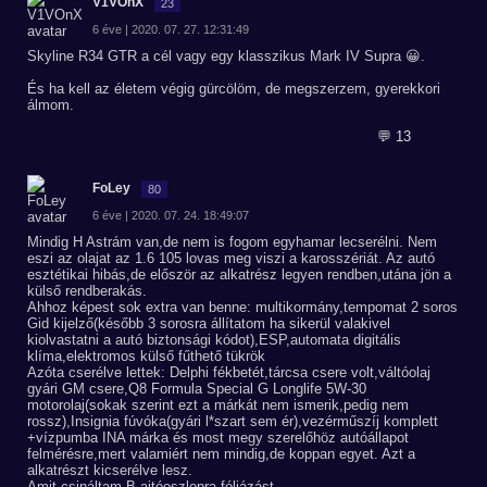
V1VOnX
23
6 éve | 2020. 07. 27. 12:31:49
Skyline R34 GTR a cél vagy egy klasszikus Mark IV Supra 😀.
És ha kell az életem végig gürcölöm, de megszerzem, gyerekkori
álmom.
💬 13
FoLey
80
6 éve | 2020. 07. 24. 18:49:07
Mindig H Astrám van,de nem is fogom egyhamar lecserélni. Nem
eszi az olajat az 1.6 105 lovas meg viszi a karosszériát. Az autó
esztétikai hibás,de először az alkatrész legyen rendben,utána jön a
külső rendberakás.
Ahhoz képest sok extra van benne: multikormány,tempomat 2 soros
Gid kijelző(később 3 sorosra állítatom ha sikerül valakivel
kiolvastatni a autó biztonsági kódot),ESP,automata digitális
klíma,elektromos külső fűthető tükrök
Azóta cserélve lettek: Delphi fékbetét,tárcsa csere volt,váltóolaj
gyári GM csere,Q8 Formula Special G Longlife 5W-30
motorolaj(sokak szerint ezt a márkát nem ismerik,pedig nem
rossz),Insignia fúvóka(gyári l*szart sem ér),vezérműszíj komplett
+vízpumba INA márka és most megy szerelőhöz autóállapot
felmérésre,mert valamiért nem mindig,de koppan egyet. Azt a
alkatrészt kicserélve lesz.
Amit csináltam B ajtóoszlopra fóliázást.