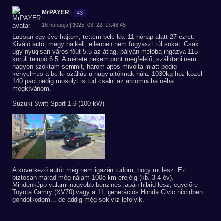
MrPAYER
43
16 hónapja | 2025. 03. 22. 13:48:45
Lassan egy éve hajtom, tettem bele kb. 11 hónap alatt 27 ezret.
Kiváló autó, megy ha kell, ellenben nem fogyaszt túl sokat. Csak
úgy nyugisan város-főút 5.5 az átlag, pályán melóba ingázva 115
körüli tempó 6.5. A mérete nekem pont megfelelő, szállítani nem
nagyon szoktam semmit, három ajtós mivolta miatt pedig
kényelmes a be-ki szállás a nagy ajtóknak hála. 1030kg-hoz közel
140 paci pedig mosolyt is tud csalni az arcomra ha néha
megkívánom.
Suzuki Swift Sport 1.6 (100 kW)
A következő autót még nem igazán tudom, hogy mi lesz. Ez
biztosan marad még nálam 100e km erejéig (kb. 3-4 év).
Mindenképp valami nagyobb benzines japán hibrid lesz, egyelőre
Toyota Camry (XV70) vagy a 11. generációs Honda Civic hibridben
gondolkodom... de addig még sok víz lefolyik.