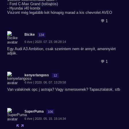
- Ford C-Max Grand (tolóajtós)
- Hyundai i40 kombi
Viszont még legalább két hónapig marad a kis chevrolet AVEO
💬 1
Bicike
134
6 éve | 2020. 07. 23. 08:28:14
Egy Audi A3 Ambition, csak szerintem nem ér annyit, amennyiért
adják.
💬 1
kenyerlangoss
12
6 éve | 2020. 06. 07. 13:29:58
Van valakinek opc j astraja? Vagy ismerosenek? Tapasztalatok, stb
SuperPuma
106
6 éve | 2020. 05. 15. 15:14:34