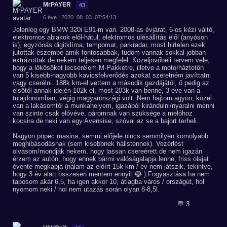
MrPAYER
43
6 éve | 2020. 08. 03. 07:54:13
Jelenleg egy BMW 320i E91-m van. 2008-as évjárat, 6-os kézi váltó,
elektromos ablakok elől-hátul, elektromos ülésállítás elől (anyóson
is), egyzónás digitklíma, tempomat, parkradar, most hirtelen ezek
jutottak eszembe amik fontosabbak, tudom vannak sokkal jobban
extrázottak de nekem teljesen megfelel. Közeljövőbeli tervem vele,
hogy a lökösöket lecserélem M-Pakketre, illetve a motorháztetőn
van 5 kisebb-nagyobb kavicsfelverődés azokat szeretném javíttatni
vagy cserélni. 188k km-el vettem a második gazdájától, ő pedig az
elsőtől annak idején 102k-el, most 203k van benne, 3 éve van a
tulajdonomban, végig magyarországi volt. Nem hajtom agyon, közel
van a lakásomtól a munkahelyem, igazából kirándulni/nyaralni menni
van szinte csak elővéve, páromnak van szüksége a melóhoz
kocsira de neki van egy Avensise, szóval az se a bajort terheli.
Nagyon pöpec masina, semmi előjele nincs semmilyen komolyabb
meghibásodásnak (sem kisebbnek hálistennek). Vezérlést
olvasom/mondják nekem, hogy lassan csereérett de nem igazán
érzem az autón, hogy ennek bármi valóságalapja lenne, friss olajat
évente megkapja (nálam az előírt 15k km / év nem játszik, tekintve,
hogy 3 év alatt összesen mentem ennyit 😂 ) Fogyasztása ha nem
taposom akár 6,5, ha igen akkor 10, átlagba város / országút, hol
nyomom neki / hol nem utazás során olyan 8-8,5l.
💬 3