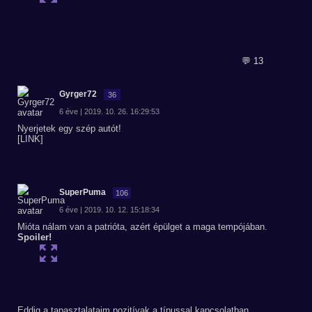
💬 13
Gyrger72
36
6 éve | 2019. 10. 26. 16:29:53
Nyerjetek egy szép autót!
[LINK]
SuperPuma
106
6 éve | 2019. 10. 12. 15:18:34
Mióta nálam van a patrióta, azért épülget a maga tempójában.
Spoiler!
Eddig a tapasztalataim pozitívak a típussal kapcsolatban.