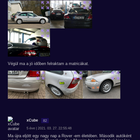
Végül ma a jó időben felraktam a matricákat.
xCube
82
5 éve | 2021. 03. 27. 22:55:48
Ma újra eljött egy nagy nap a Rover -em életében. Második autóként