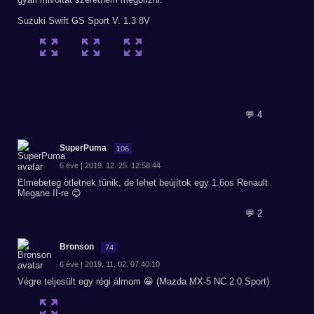
Suzuki Swift GS Sport V. 1.3 8V
💬 4
SuperPuma
106
6 éve | 2019. 12. 25. 12:58:44
Elmebeteg ötletnek tűnik, de lehet beújítok egy 1.6os Renault
Megane II-re 😊
💬 2
Bronson
74
6 éve | 2019. 11. 02. 07:40:10
Végre teljesült egy régi álmom 😀 (Mazda MX-5 NC 2.0 Sport)