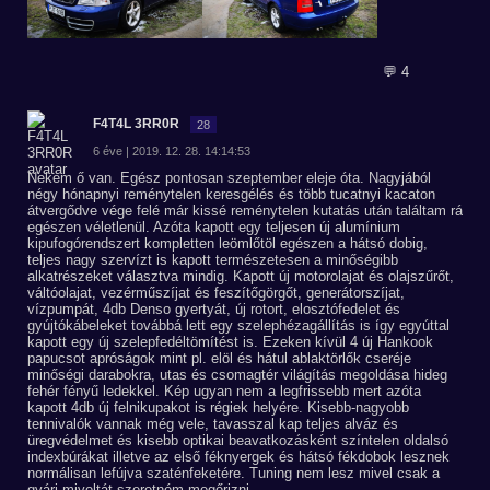
💬 4
F4T4L 3RR0R
28
6 éve | 2019. 12. 28. 14:14:53
Nekem ő van. Egész pontosan szeptember eleje óta. Nagyjából
négy hónapnyi reménytelen keresgélés és több tucatnyi kacaton
átvergődve vége felé már kissé reménytelen kutatás után találtam rá
egészen véletlenül. Azóta kapott egy teljesen új alumínium
kipufogórendszert kompletten leömlőtöl egészen a hátsó dobig,
teljes nagy szervízt is kapott természetesen a minőségibb
alkatrészeket választva mindig. Kapott új motorolajat és olajszűrőt,
váltóolajat, vezérműszíjat és feszítőgörgőt, generátorszíjat,
vízpumpát, 4db Denso gyertyát, új rotort, elosztófedelet és
gyújtókábeleket továbbá lett egy szelephézagállítás is így egyúttal
kapott egy új szelepfedéltömítést is. Ezeken kívül 4 új Hankook
papucsot apróságok mint pl. elöl és hátul ablaktörlők cseréje
minőségi darabokra, utas és csomagtér világítás megoldása hideg
fehér fényű ledekkel. Kép ugyan nem a legfrissebb mert azóta
kapott 4db új felnikupakot is régiek helyére. Kisebb-nagyobb
tennivalók vannak még vele, tavasszal kap teljes alváz és
üregvédelmet és kisebb optikai beavatkozásként színtelen oldalsó
indexbúrákat illetve az első féknyergek és hátsó fékdobok lesznek
normálisan lefújva szaténfeketére. Tuning nem lesz mivel csak a
gyári mivoltát szeretném megőrizni.