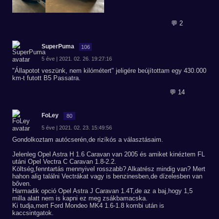
💬 2
SuperPuma
106
5 éve | 2021. 02. 26. 19:27:16
"Állapotot veszünk, nem kilómétert" jeligére beújítottam egy 430.000
km-t futott B5 Passatra.
💬 14
FoLey
80
5 éve | 2021. 02. 23. 15:49:56
Gondolkoztam autócserén,de rizíkós a választásaim.
Jelenleg Opel Astra H 1.6 Caravan van 2005 és amiket kinéztem FL
utáni Opel Vectra C Caravan 1.8-2.2.
Költség,fenntartás mennyivel rosszabb? Alkatrész mindig van? Mert
hahon alig találni Vectrákat vagy is benzinesben,de dízelesben van
bőven.
Harmadik opció Opel Astra J Caravan 1.4T,de az a baj,hogy 1,5
milla alatt nem is kapni ez meg zsákbamacska.
Ki tudja,mert Ford Mondeo MK4 1.6-1.8 kombi után is
kaccsintgatok.