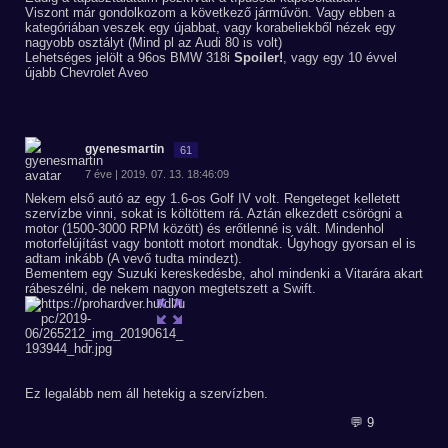
Viszont már gondolkozom a következő járművön. Vagy ebben a
kategóriában veszek egy újabbat, vagy korabeliekből nézek egy
nagyobb osztályt (Mind pl az Audi 80 is volt)
Lehetséges jelölt a 96os BMW 318i
Spoiler!
, vagy egy 10 évvel
újabb Chevrolet Aveo
gyenesmartin
61
7 éve | 2019. 07. 13. 18:46:09
Nekem első autó az egy 1.6-os Golf IV volt. Rengeteget kelletett
szervízbe vinni, sokat is költöttem rá. Aztán elkezdett csörögni a
motor (1500-3000 RPM között) és erőtlenné is vált. Mindenhol
motorfelújítást vagy bontott motort mondtak. Úgyhogy gyorsan el is
adtam inkább (A vevő tudta mindezt).
Bementem egy Suzuki kereskedésbe, ahol mindenki a Vitarára akart
rábeszélni, de nekem nagyon megtetszett a Swift.
Ez legalább nem áll hetekig a szervízben.
💬 9