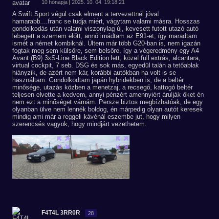
10 hónapja | 2025. 10. 04. 19:18:21
A Swift Sport végül csak elment a tervezettnél jóval
hamarabb....franc se tudja miért, vágytam valami másra. Hosszas
gondolkodás után valami viszonylag új, kevesett futott utazó autó
lebegett a szemem előtt, annó imádtam az E91-et, így maradtam
ismét a német kombiknál. Ültem már több G20-ban is, nem igazán
fogtak meg sem külsőre, sem belsőre, így a végeredmény egy A4
Avant (B9) 3xS-Line Black Edition lett, közel full extrás, alcantara,
virtual cockpit, 7 seb. DSG és sok más, egyedül talán a tetőablak
hiányzik, de azért nem kár, korábbi autókban ha volt is se
használtam. Gondolkodtam japán hybridekben is, de a beltér
minősége, utazás közben a menetzaj, a recsegő, kattogó beltér
teljesen elvette a kedvem, annyi pénzért amennyiért árulják őket én
nem ezt a minőséget várnám. Persze biztos megbízhatóak, de egy
olyanban ülve nem lennék boldog, én márpedig olyan autót keresek
mindig ami már a reggeli kávénál eszembe jut, hogy milyen
szerencsés vagyok, hogy mindjárt vezethetem.
F4T4L 3RR0R
28