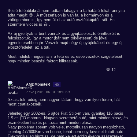
Belső tetőablaknál nem tudtam kihagyni a fa hatású fóliát, annyira
adta magát 😃 . A műszerfalon is van fa, a kormányon és a
váltógombon is, így nem üt el az autó esztétikájától, sőt. És
szerintem vicces is 😃 .
Az új gyertyák is bent vannak és a gyújtáselosztó érintkezőit is
felcsiszoltuk, így a motor (bár nem tökéletesen) de jóval
egyenletesebben jár. Veszek majd négy új gyújtókábelt és egy új
elosztófedelet, az a tuti.
Most indulok megcsinálni a tető és ez esőelvezetők szigetelését,
hogy minden beázási faktort kiiktassak.
💬 12
AMDMonsteR
40
7 éve | 2019. 06. 01. 18:10:53
Sziasztok, eddig nem nagyon láttam, hogy van ilyen fórum, hát
most csatlakoznék.
Jelenleg egy 2002-es, 5 ajtós Fiat Stilo-m van, gyárilag 116 pacis
1.9-es jTD motorral. Nagyon szerethető autó, mint minden olasz, és
eszméletlen hisztis pi....csa mint minden olasz.
Nagy probléma sosem volt vele, motorikusan nagyon megbízható,
jelenleg 477600Km van benne, tehát nem egy keveset futott autó.
Elektronikailag hisztisz, de nem kellett eddig évente százezreket