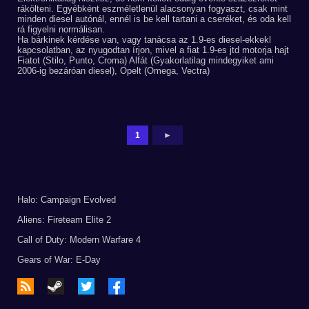
rákölteni. Egyébként eszméletlenül alacsonyan fogyaszt, csak mint
minden diesel autónál, ennél is be kell tartani a cseréket, és oda kell
rá figyelni normálisan.
Ha bárkinek kérdése van, vagy tanácsa az 1.9-es diesel-ekkekl
kapcsolatban, az nyugodtan írjon, mivel a fiat 1.9-es jtd motorja hajt
Fiatot (Stilo, Punto, Croma) Alfát (Gyakorlatilag mindegyiket ami
2006-ig bezáróan diesel), Opelt (Omega, Vectra)
1
►
Halo: Campaign Evolved
Aliens: Fireteam Elite 2
Call of Duty: Modern Warfare 4
Gears of War: E-Day