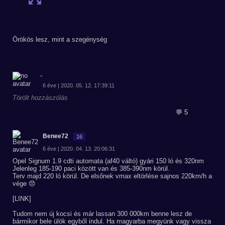
Örökös lesz, mint a szegénység
-
6 éve | 2020. 05. 12. 17:39:11
Törölt hozzászólás
💬 5
Benee72
16
6 éve | 2020. 04. 13. 20:06:31
Opel Signum 1.9 cdti automata (af40 váltó) gyári 150 ló és 320nm
Jelenleg 185-190 paci között van és 385-390nm körül.
Terv majd 220 ló körül. De elsőnek vmax eltörlése sajnos 220km/h a
vége 😞
[LINK]
Tudom nem új kocsi és már lassan 300 000km benne lesz de
bármikor bele ülök egyből indul. Ha magyarba megyünk vagy vissza