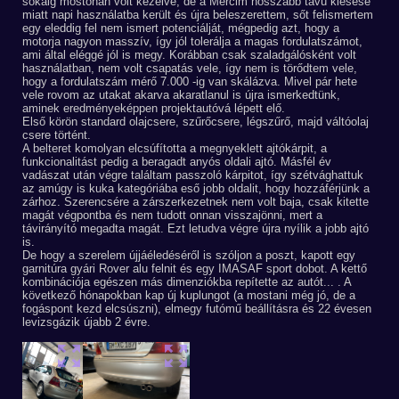
sokáig mostohán volt kezelve, de a Mercim hosszabb távú kiesése
miatt napi használatba került és újra beleszerettem, sőt felismertem
egy eleddig fel nem ismert potenciálját, mégpedig azt, hogy a
motorja nagyon masszív, így jól tolerálja a magas fordulatszámot,
ami által eléggé jól is megy. Korábban csak szaladgálósként volt
használatban, nem volt csapatás vele, így nem is törődtem vele,
hogy a fordulatszám mérő 7.000 -ig van skálázva. Mivel pár hete
vele rovom az utakat akarva akaratlanul is újra ismerkedtünk,
aminek eredményeképpen projektautóvá lépett elő.
Első körön standard olajcsere, szűrőcsere, légszűrő, majd váltóolaj
csere történt.
A belteret komolyan elcsúfította a megnyeklett ajtókárpit, a
funkcionalitást pedig a beragadt anyós oldali ajtó. Másfél év
vadászat után végre találtam passzoló kárpitot, így szétvághattuk
az amúgy is kuka kategóriába eső jobb oldalit, hogy hozzáférjünk a
zárhoz. Szerencsére a zárszerkezetnek nem volt baja, csak kitette
magát végpontba és nem tudott onnan visszajönni, mert a
távirányító megadta magát. Ezt letudva végre újra nyílik a jobb ajtó
is.
De hogy a szerelem újjáéledéséről is szóljon a poszt, kapott egy
garnitúra gyári Rover alu felnit és egy IMASAF sport dobot. A kettő
kombinációja egészen más dimenziókba repítette az autót... . A
következő hónapokban kap új kuplungot (a mostani még jó, de a
fogáspont kezd elcsúszni), elmegy futómű beállításra és 22 évesen
levizsgázik újabb 2 évre.