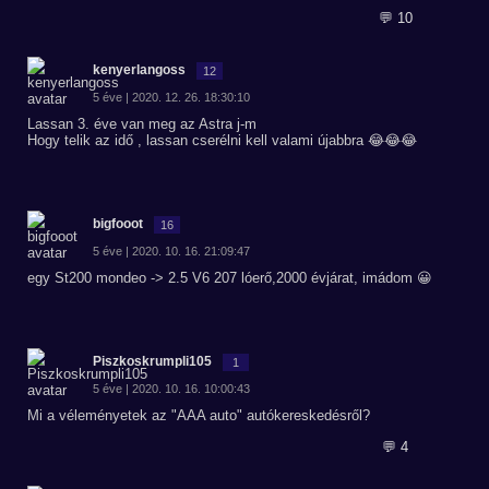
💬 10
kenyerlangoss
12
5 éve | 2020. 12. 26. 18:30:10
Lassan 3. éve van meg az Astra j-m
Hogy telik az idő , lassan cserélni kell valami újabbra 😂😂😂
bigfooot
16
5 éve | 2020. 10. 16. 21:09:47
egy St200 mondeo -> 2.5 V6 207 lóerő,2000 évjárat, imádom 😀
Piszkoskrumpli105
1
5 éve | 2020. 10. 16. 10:00:43
Mi a véleményetek az "AAA auto" autókereskedésről?
💬 4