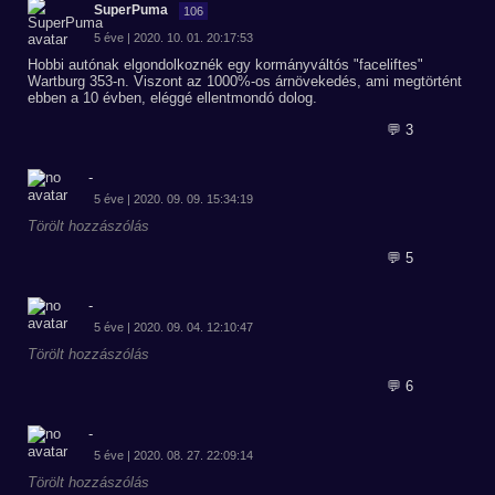
SuperPuma
106
5 éve | 2020. 10. 01. 20:17:53
Hobbi autónak elgondolkoznék egy kormányváltós "faceliftes"
Wartburg 353-n. Viszont az 1000%-os árnövekedés, ami megtörtént
ebben a 10 évben, eléggé ellentmondó dolog.
💬 3
-
5 éve | 2020. 09. 09. 15:34:19
Törölt hozzászólás
💬 5
-
5 éve | 2020. 09. 04. 12:10:47
Törölt hozzászólás
💬 6
-
5 éve | 2020. 08. 27. 22:09:14
Törölt hozzászólás