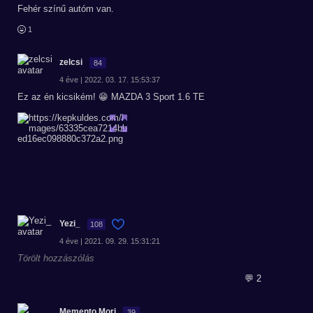
Fehér színű autóm van.
1
zelcsi
84
4 éve | 2022. 03. 17. 15:53:37
Ez az én kicsikém! 😁 MAZDA 3 Sport 1.6 TE
Yezi_
108
4 éve | 2021. 09. 29. 15:31:21
Törölt hozzászólás
💬 2
Memento Mori
39