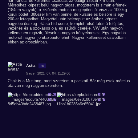
hát francia, de kellemes csalódás az eddigi 12ezer km után.
Méretéhez képest belül nagyon tágas, mögöttem is simán elférnek
(184cm vagyok). a 75lóerős motorja meglepően jól viszi az 1000kg
körüli bódét. 380ezer km van benne, de külsőre és belsőre is egy
200-at letagadhat. Megvétel után belerepült az árához képest
nagyobb összeg. Hátsó híd csere, komplett első futómű felújítás,
vezérlés és a szokásos olaj és szűrők cseréje. VW után nagyon
kellemesen rugózik, ülések is nagyon kényelmesek. Egy nagyobb
motorral nagyon jó utazóautó lehet. Nagyon kellemeset csalódtam
ebben az oroszlánban.
Astia
20
5 éve | 2021. 07. 04. 11:29:00
Csak is a Mustang, mert szeretem a pacikat! Bár még csak március
óta van meg nagyon szeretem.