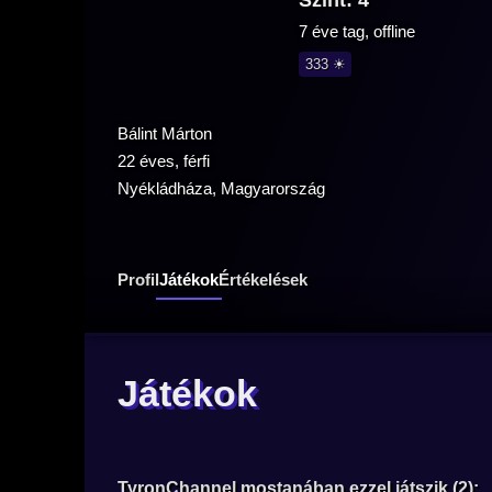
Szint: 4
7 éve tag, offline
333 ☀
Bálint Márton
22 éves, férfi
Nyékládháza, Magyarország
Profil
Játékok
Értékelések
Játékok
TyronChannel mostanában ezzel játszik (2):