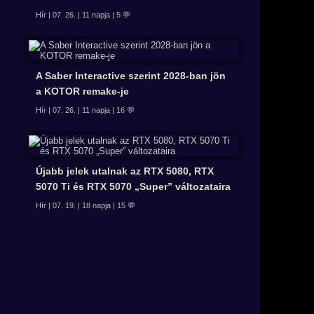
Hír | 07. 26. | 11 napja | 5 💬
A Saber Interactive szerint 2028-ban jön
a KOTOR remake-je
Hír | 07. 26. | 11 napja | 16 💬
Újabb jelek utalnak az RTX 5080, RTX
5070 Ti és RTX 5070 „Super” változataira
Hír | 07. 19. | 18 napja | 15 💬