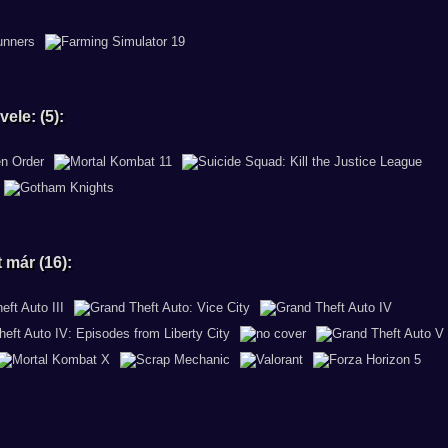
ele: (5):
 már (16):