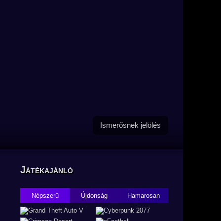
Ismerősnek jelölés
Játékajánló
Népszerű
Újdonság
Hamarosan