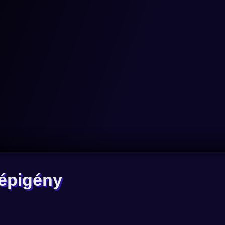
gépigény