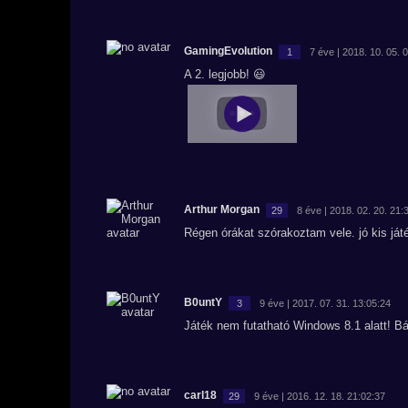
GamingEvolution
1
7 éve | 2018. 10. 05. 
A 2. legjobb! 😃
Arthur Morgan
29
8 éve | 2018. 02. 20. 21:
Régen órákat szórakoztam vele. jó kis ját
B0untY
3
9 éve | 2017. 07. 31. 13:05:24
Játék nem futatható Windows 8.1 alatt! B
carl18
29
9 éve | 2016. 12. 18. 21:02:37