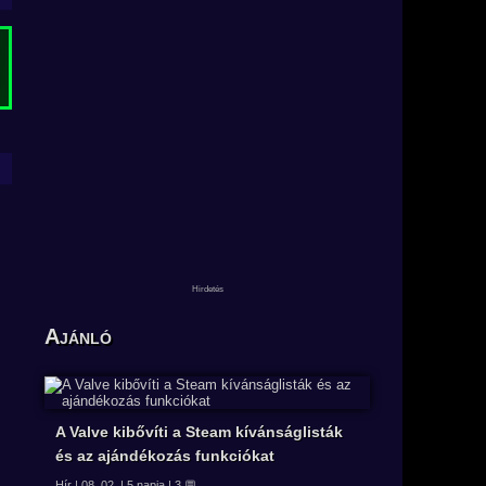
Ajánló
A Valve kibővíti a Steam kívánságlisták
és az ajándékozás funkciókat
Hír | 08. 02. | 5 napja | 3 💬