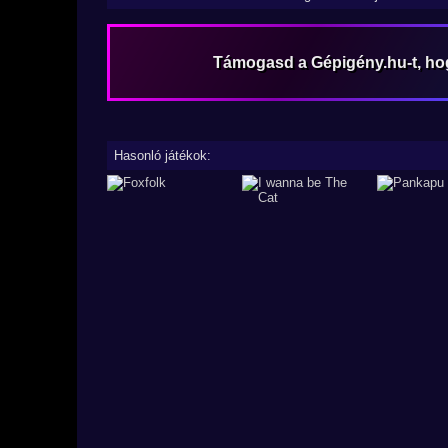
Támogasd a Gépigény.hu-t, h
Hasonló játékok: