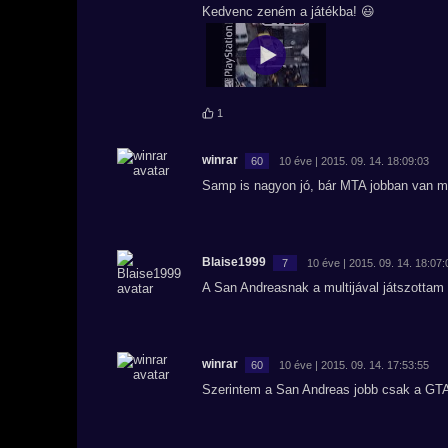
Kedvenc zeném a játékba! 😃
1
winrar
60
10 éve | 2015. 09. 14. 18:09:03
Samp is nagyon jó, bár MTA jobban van m
Blaise1999
7
10 éve | 2015. 09. 14. 18:07:
A San Andreasnak a multijával játszottam s
winrar
60
10 éve | 2015. 09. 14. 17:53:55
Szerintem a San Andreas jobb csak a GTA