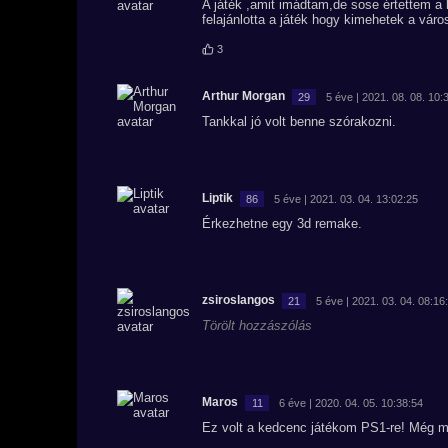
A játék ,amit imádtam,de sose értettem a 
felajánlotta a játék hogy kimehetek a váro
3
Arthur Morgan
29
5 éve | 2021. 08. 08. 10:
Tankkal jó volt benne szórakozni.
Liptik
86
5 éve | 2021. 03. 04. 13:02:25
Érkezhetne egy 3d remake.
zsiroslangos
21
5 éve | 2021. 03. 04. 08:16
Törölt hozzászólás
Maros
11
6 éve | 2020. 04. 05. 10:38:54
Ez volt a kedcenc játékom PS1-re! Még mo