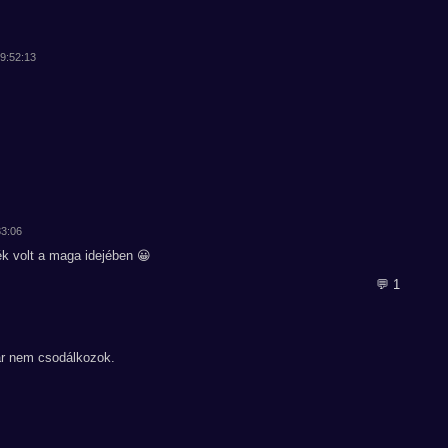
09:52:13
33:06
ék volt a maga idejében 😀
💬 1
ár nem csodálkozok.