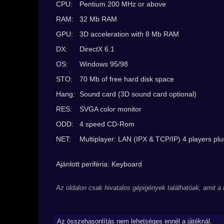
CPU:
Pentium 200 MHz or above
RAM:
32 Mb RAM
GPU:
3D acceleration with 8 Mb RAM
DX:
DirectX 6.1
OS:
Windows 95/98
STO:
70 Mb of free hard disk space
Hang:
Sound card (3D sound card optional)
RES:
SVGA color monitor
ODD:
4 speed CD-Rom
NET:
Multiplayer: LAN (IPX & TCP/IP) 4 players plus
Ajánlott periféria: Keyboard
Az oldalon csak hivatalos gépigények találhatóak, amit a
Az összehasonlítás nem lehetséges ennél a játéknál.