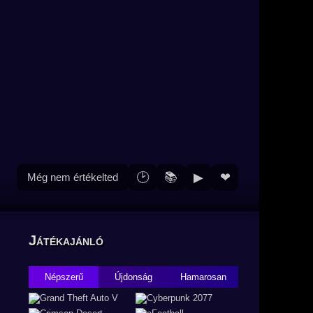
🕑
📚
▶
❤
Még nem értékelted
Játékajánló
Népszerű
Újdonság
Hamarosan