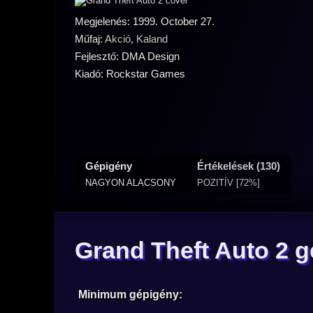
Megjelenés: 1999. October 27.
Műfaj:
Akció
,
Kaland
Fejlesztő: DMA Design
Kiadó: Rockstar Games
Gépigény
Értékelések (130)
NAGYON ALACSONY
POZITÍV [72%]
Grand Theft Auto 2 
Minimum gépigény: