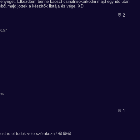
lényegét. Elkezdtem benne káoszt csinálni/ökörködni majd egy idő után
sból,majd jöttek a készítők listája és vége. XD
💬 2
30:57
:36
💬 1
st is el tudok vele szórakozni! 😆😂😃