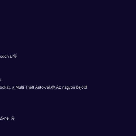
odolva 😃
01
okat, a Multi Theft Auto-val.😃 Az nagyon bejött!
5-nél 😜