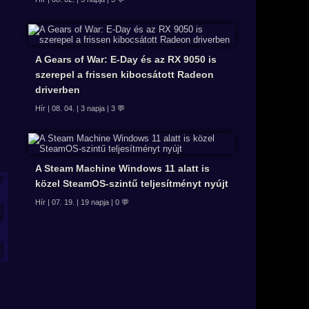
A Gears of War: E-Day és az RX 9050 is
szerepel a frissen kibocsátott Radeon
driverben
Hír | 08. 04. | 3 napja | 3 💬
A Steam Machine Windows 11 alatt is
közel SteamOS-szintű teljesítményt nyújt
Hír | 07. 19. | 19 napja | 0 💬