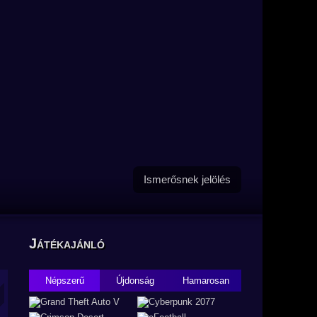
Ismerősnek jelölés
Játékajánló
Népszerű
Újdonság
Hamarosan