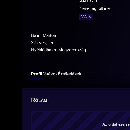
Szint: 4
7 éve tag, offline
333 ☀
Bálint Márton
22 éves, férfi
Nyékládháza, Magyarország
Profil
Játékok
Értékelések
Rólam
Az oldal ezen r