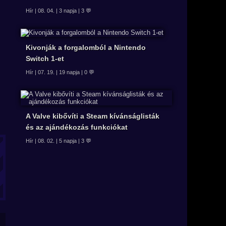
Hír | 08. 04. | 3 napja | 3 💬
Kivonják a forgalomból a Nintendo
Switch 1-et
Hír | 07. 19. | 19 napja | 0 💬
A Valve kibővíti a Steam kívánságlisták
és az ajándékozás funkciókat
Hír | 08. 02. | 5 napja | 3 💬