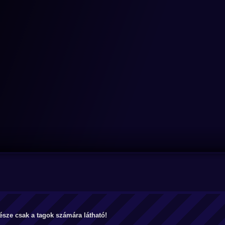
észe csak a tagok számára látható!