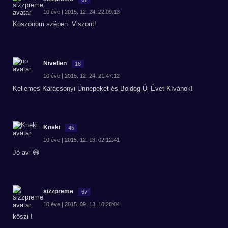
10 éve | 2015. 12. 24. 22:09:13
Köszönöm szépen. Viszont!
Nivellen
18
10 éve | 2015. 12. 24. 21:47:12
Kellemes Karácsonyi Ünnepeket és Boldog Új Évet Kívánok!
Kneki
45
10 éve | 2015. 12. 13. 02:12:41
Jó avi 😃
sizzpreme
67
10 éve | 2015. 09. 13. 10:28:04
köszi !