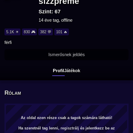
sizzpreme
Szint: 67
14 éve tag, offline
5.1K ☀
830 🎮
382 💬
101 🔥
férfi
Ismerősnek jelölés
Profil
Játékok
Rólam
Az oldal ezen része csak a tagok számára látható!
Ha szeretnél tag lenni,
regisztrálj
és jelentkezz be az