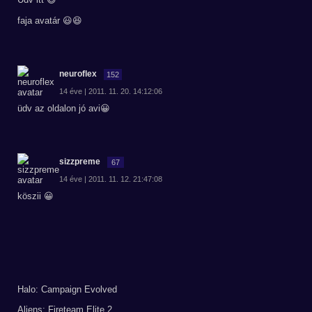
faja avatár 😃😆
neuroflex
152
14 éve | 2011. 11. 20. 14:12:06
üdv az oldalon jó avi😀
sizzpreme
67
14 éve | 2011. 11. 12. 21:47:08
köszii 😀
Halo: Campaign Evolved
Aliens: Fireteam Elite 2