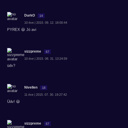
DurkO
14
10 éve | 2015. 09. 12. 18:00:44
PYREX 😃 Jó avi
sizzpreme
67
10 éve | 2015. 08. 31. 13:24:59
üdv?
Nivellen
18
11 éve | 2015. 07. 30. 19:27:42
Üdv! 😃
sizzpreme
67