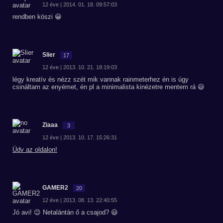
12 éve | 2014. 01. 18. 09:57:03
rendben köszi 😀
Slier
17
12 éve | 2013. 10. 21. 18:19:03
légy kreatív és nézz szét mik vannak rainmeterhez én is úgy
csináltam az enyémet, én pl a minimalista kinézetre mentem rá 😃
Ziaaa
3
12 éve | 2013. 10. 17. 15:26:31
Üdv az oldalon!
GAMER2
20
12 éve | 2013. 08. 13. 22:40:55
Jó avi! 😉 Netalántán ő a csajod? 😃