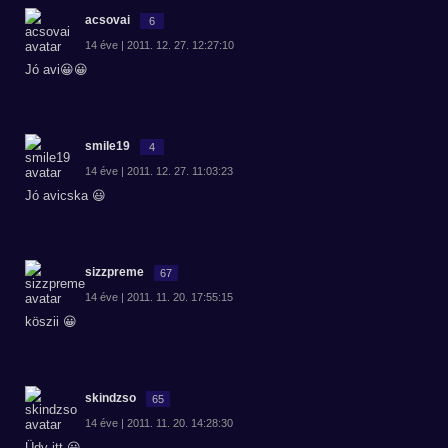
acsovai
6
14 éve | 2011. 12. 27. 12:27:10
Jó avi😀😀
smile19
4
14 éve | 2011. 12. 27. 11:03:23
Jó avicska 😃
sizzpreme
67
14 éve | 2011. 11. 20. 17:55:15
köszii 😀
skindzso
65
14 éve | 2011. 11. 20. 14:28:30
Üdv itt 😃