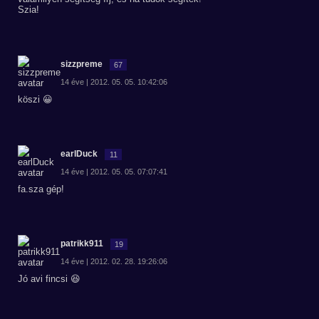
Szia!
sizzpreme
67
14 éve | 2012. 05. 05. 10:42:06
köszi 😀
earlDuck
11
14 éve | 2012. 05. 05. 07:07:41
fa.sza gép!
patrikk911
19
14 éve | 2012. 02. 28. 19:26:06
Jó avi fincsi 😆