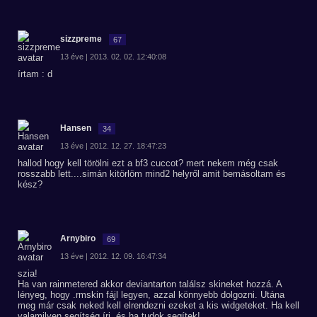
sizzpreme
67
13 éve | 2013. 02. 02. 12:40:08
írtam : d
Hansen
34
13 éve | 2012. 12. 27. 18:47:23
hallod hogy kell törölni ezt a bf3 cuccot? mert nekem még csak
rosszabb lett....simán kitörlöm mind2 helyről amit bemásoltam és
kész?
Arnybiro
69
13 éve | 2012. 12. 09. 16:47:34
szia!
Ha van rainmetered akkor deviantarton találsz skineket hozzá. A
lényeg, hogy .rmskin fájl legyen, azzal könnyebb dolgozni. Utána
meg már csak neked kell elrendezni ezeket a kis widgeteket. Ha kell
valamilyen segítség írj, és ha tudok segítek!