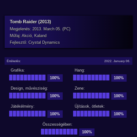
Tomb Raider (2013)
Megjelenés: 2013. March 05. (PC)
Műfaj: Akció, Kaland
Fejlesztő: Crystal Dynamics
Értékelés:
2022. January 06.
Grafika:
Hang:
██████████
██████████
100%
100%
Design, művésziség:
Zene:
██████████
██████████
100%
100%
Játékélmény:
Újítások, ötletek:
██████████
██████████
100%
100%
Összességében:
██████████
100%