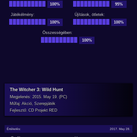
██████████
██████████
100%
95%
Játékélmény:
Újítások, ötletek:
██████████
██████████
100%
100%
Összességében:
██████████
100%
The Witcher 3: Wild Hunt
Megjelenés: 2015. May 19. (PC)
Műfaj: Akció, Szerepjáték
Fejlesztő: CD Projekt RED
Értékelés:
2017. May 28.