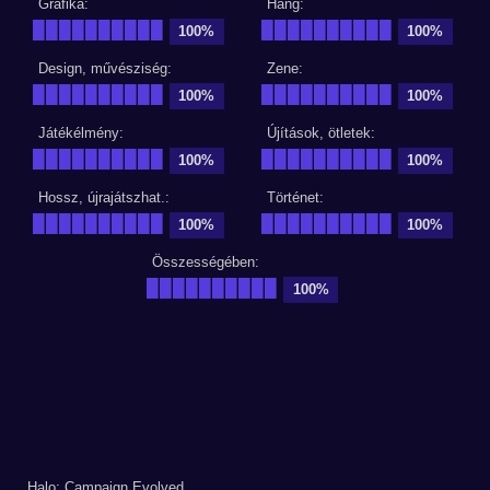
Grafika:
Hang:
██████████
██████████
100%
100%
Design, művésziség:
Zene:
██████████
██████████
100%
100%
Játékélmény:
Újítások, ötletek:
██████████
██████████
100%
100%
Hossz, újrajátszhat.:
Történet:
██████████
██████████
100%
100%
Összességében:
██████████
100%
Halo: Campaign Evolved