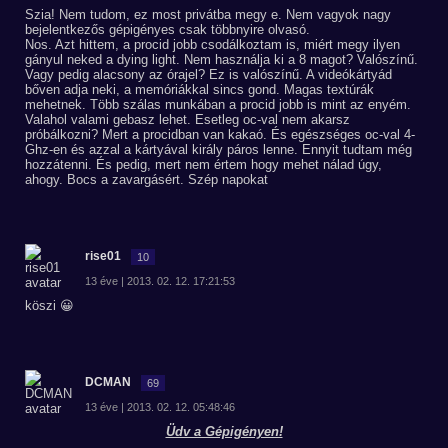
Szia! Nem tudom, ez most privátba megy e. Nem vagyok nagy
bejelentkezős gépigényes csak többnyire olvasó.
Nos. Azt hittem, a procid jobb csodálkoztam is, miért megy ilyen
gányul neked a dying light. Nem használja ki a 8 magot? Valószínű.
Vagy pedig alacsony az órajel? Ez is valószínű. A videókártyád
bőven adja neki, a memóriákkal sincs gond. Magas textúrák
mehetnek. Több szálas munkában a procid jobb is mint az enyém.
Valahol valami gebasz lehet. Esetleg oc-val nem akarsz
próbálkozni? Mert a procidban van kakaó. És egészséges oc-val 4-
Ghz-en és azzal a kártyával király páros lenne. Ennyit tudtam még
hozzátenni. És pedig, mert nem értem hogy mehet nálad úgy,
ahogy. Bocs a zavargásért. Szép napokat
rise01
10
13 éve | 2013. 02. 12. 17:21:53
köszi 😀
DCMAN
69
13 éve | 2013. 02. 12. 05:48:46
Üdv a Gépigényen!