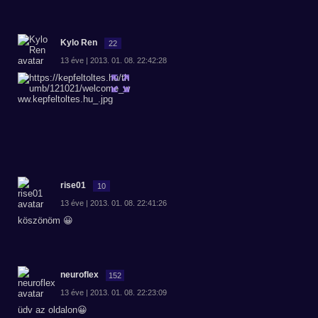
Kylo Ren
22
13 éve | 2013. 01. 08. 22:42:28
rise01
10
13 éve | 2013. 01. 08. 22:41:26
köszönöm 😀
neuroflex
152
13 éve | 2013. 01. 08. 22:23:09
üdv az oldalon😀