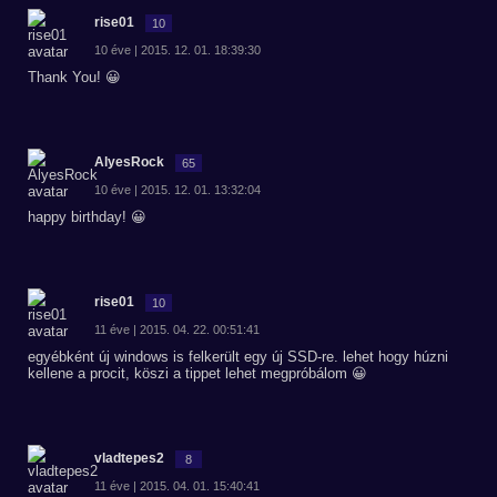
rise01
10
10 éve | 2015. 12. 01. 18:39:30
Thank You! 😀
AlyesRock
65
10 éve | 2015. 12. 01. 13:32:04
happy birthday! 😀
rise01
10
11 éve | 2015. 04. 22. 00:51:41
egyébként új windows is felkerült egy új SSD-re. lehet hogy húzni
kellene a procit, köszi a tippet lehet megpróbálom 😀
vladtepes2
8
11 éve | 2015. 04. 01. 15:40:41