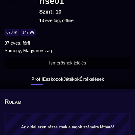
rise01
Szint: 10
13 éve tag, offline
678 ☀
147 🎮
37 éves, férfi
Somogy, Magyarország
Ismerősnek jelölés
Profil
Eszközök
Játékok
Értékelések
Rólam
Az oldal ezen része csak a tagok számára látható!