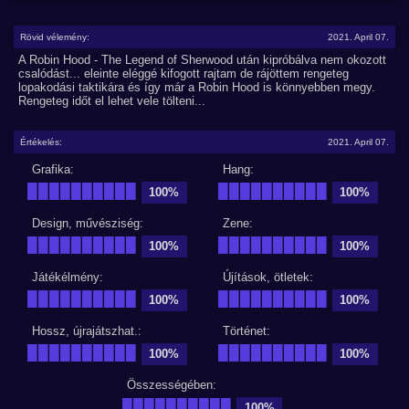
Rövid vélemény:
2021. April 07.
A Robin Hood - The Legend of Sherwood után kipróbálva nem okozott
csalódást... eleinte eléggé kifogott rajtam de rájöttem rengeteg
lopakodási taktikára és így már a Robin Hood is könnyebben megy.
Rengeteg időt el lehet vele tölteni...
Értékelés:
2021. April 07.
Grafika:
Hang:
██████████
██████████
100%
100%
Design, művésziség:
Zene:
██████████
██████████
100%
100%
Játékélmény:
Újítások, ötletek:
██████████
██████████
100%
100%
Hossz, újrajátszhat.:
Történet:
██████████
██████████
100%
100%
Összességében:
██████████
100%