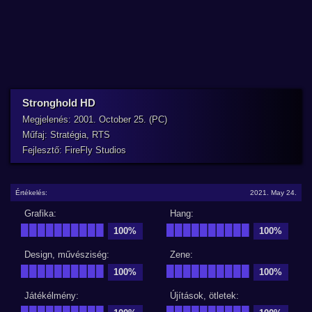
Stronghold HD
Megjelenés: 2001. October 25. (PC)
Műfaj: Stratégia, RTS
Fejlesztő: FireFly Studios
Értékelés:
2021. May 24.
Grafika:
Hang:
██████████
██████████
100%
100%
Design, művésziség:
Zene:
██████████
██████████
100%
100%
Játékélmény:
Újítások, ötletek:
██████████
██████████