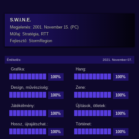
S.W.I.N.E.
Megjelenés: 2001. November 15. (PC)
Műfaj: Stratégia, RTT
Fejlesztő: StormRegion
Értékelés:
2021. November 07.
Grafika:
Hang:
██████████
██████████
100%
100%
Design, művésziség:
Zene:
██████████
██████████
100%
100%
Játékélmény:
Újítások, ötletek:
██████████
██████████
100%
100%
Hossz, újrajátszhat.:
Történet:
██████████
██████████
100%
100%