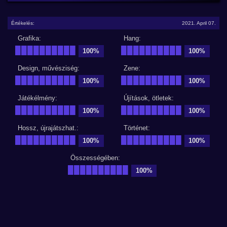
Értékelés:
2021. April 07.
Grafika:
Hang:
██████████
██████████
100%
100%
Design, művésziség:
Zene:
██████████
██████████
100%
100%
Játékélmény:
Újítások, ötletek:
██████████
██████████
100%
100%
Hossz, újrajátszhat.:
Történet:
██████████
██████████
100%
100%
Összességében:
██████████
100%