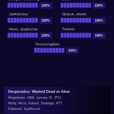
██████████
██████████
100%
100%
Játékélmény:
Újítások, ötletek:
██████████
██████████
100%
100%
Hossz, újrajátszhat.:
Történet:
██████████
██████████
100%
100%
Összességében:
██████████
100%
Desperados: Wanted Dead or Alive
Megjelenés: 1999. January 01. (PC)
Műfaj: Akció, Kaland, Stratégia, RTT
Fejlesztő: Spellbound