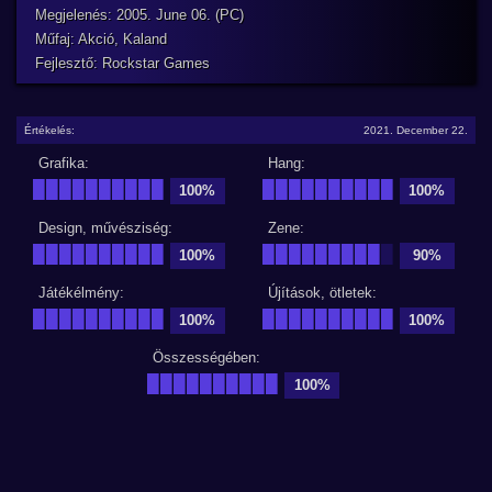
Megjelenés: 2005. June 06. (PC)
Műfaj: Akció, Kaland
Fejlesztő: Rockstar Games
Értékelés:
2021. December 22.
Grafika:
Hang:
██████████
██████████
100%
100%
Design, művésziség:
Zene:
██████████
█████████
█
100%
90%
Játékélmény:
Újítások, ötletek:
██████████
██████████
100%
100%
Összességében:
██████████
100%