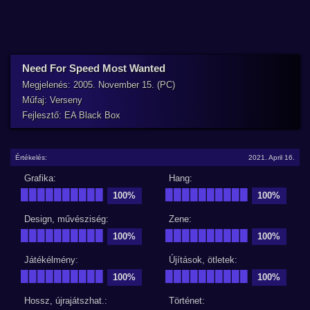
Need For Speed Most Wanted
Megjelenés: 2005. November 15. (PC)
Műfaj: Verseny
Fejlesztő: EA Black Box
Értékelés:
2021. April 16.
Grafika:
Hang:
██████████
██████████
100%
100%
Design, művésziség:
Zene:
██████████
██████████
100%
100%
Játékélmény:
Újítások, ötletek:
██████████
██████████
100%
100%
Hossz, újrajátszhat.:
Történet: