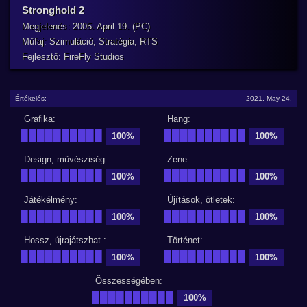
Stronghold 2
Megjelenés: 2005. April 19. (PC)
Műfaj: Szimuláció, Stratégia, RTS
Fejlesztő: FireFly Studios
Értékelés:
2021. May 24.
Grafika:
Hang:
██████████
██████████
100%
100%
Design, művésziség:
Zene:
██████████
██████████
100%
100%
Játékélmény:
Újítások, ötletek:
██████████
██████████
100%
100%
Hossz, újrajátszhat.:
Történet:
██████████
██████████
100%
100%
Összességében:
██████████
100%