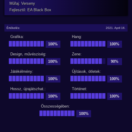
Műfaj: Verseny
Fejlesztő: EA Black Box
Értékelés:
2021. April 16.
Grafika:
Hang:
██████████
██████████
100%
100%
Design, művésziség:
Zene:
██████████
█████████
█
100%
90%
Játékélmény:
Újítások, ötletek:
██████████
██████████
100%
100%
Hossz, újrajátszhat.:
Történet:
██████████
██████████
100%
100%
Összességében:
██████████
100%