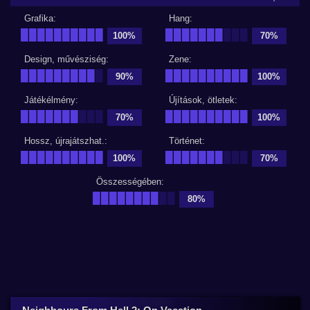
Grafika:
Hang:
██████████
███████
███
100%
70%
Design, művésziség:
Zene:
█████████
█
██████████
90%
100%
Játékélmény:
Újítások, ötletek:
███████
███
██████████
70%
100%
Hossz, újrajátszhat.:
Történet:
██████████
███████
███
100%
70%
Összességében:
████████
██
80%