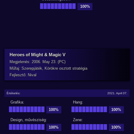
██████████
100%
Heroes of Might & Magic V
Megjelenés: 2006. May 23. (PC)
Műfaj: Szerepjáték, Körökre osztott stratégia
Fejlesztő: Nival
Értékelés:
2021. April 07.
Grafika:
Hang:
██████████
██████████
100%
100%
Design, művésziség:
Zene:
██████████
██████████
100%
100%