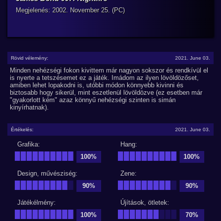
Megjelenés: 2002. November 25. (PC)
Rövid vélemény:
2021. June 03.
Minden nehézségi fokon kivittem már nagyon sokszor és rendkívül el
is nyerte a tetszésemet ez a játék. Imádom az ilyen lövöldözőset,
amiben lehet lopakodni is, utóbbi módon könnyebb kivinni és
biztosabb hogy sikerül, mint eszetlenül lövöldözve (ez esetben már
"gyakorlott kém" azaz könnyű nehézségi szinten is simán
kinyírhatnak).
Értékelés:
2021. June 03.
Grafika:
Hang:
██████████
██████████
100%
100%
Design, művésziség:
Zene:
█████████
█
█████████
█
90%
90%
Játékélmény:
Újítások, ötletek:
██████████
███████
███
100%
70%