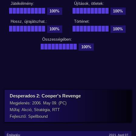
Játékélmény:
Újítások, ötletek:
██████████
██████████
100%
100%
Hossz, újrajátszhat.:
Történet:
██████████
██████████
100%
100%
Összességében:
██████████
100%
Desperados 2: Cooper's Revenge
Megjelenés: 2006. May 09. (PC)
Műfaj: Akció, Stratégia, RTT
Fejlesztő: Spellbound
Értékelés:
2021. April 07.