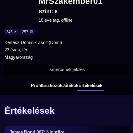
MrSzakember01
Szint: 6
10 éve tag, offline
345 ☀
257 💬
Kertész Dominik Zsolt (Domi)
23 éves, férfi
Magyarország
Ismerősnek jelölés
Profil
Eszközök
Játékok
Értékelések
Értékelések
James Bond 007: Nightfire