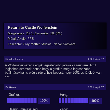
Return to Castle Wolfenstein
Megjelenés: 2001. November 20. (PC)
Műfaj: Akció, FPS
Fejlesztő: Gray Matter Studios, Nerve Software
Rövid vélemény:
2021. April 07.
A Wolfenstein-széria egyik legeslegjobb játéka - szerintem. Amit
legjobban szeretek benne hogy a grafika még a legrosszabb
beállításokkal is elég szép ahhoz képest, hogy 2001-es játékról van
szó.
Értékelés:
2021. April 07.
Grafika:
Hang:
██████████
██████████
100%
100%
Design, művésziség:
Zene: