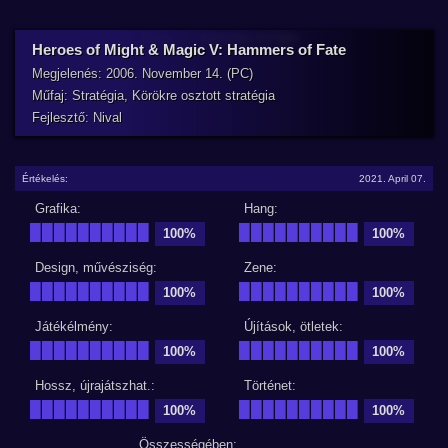
Heroes of Might & Magic V: Hammers of Fate
Megjelenés: 2006. November 14. (PC)
Műfaj: Stratégia, Körökre osztott stratégia
Fejlesztő: Nival
Értékelés:
2021. April 07.
Grafika:
Hang:
██████████
██████████
100%
100%
Design, művésziség:
Zene:
██████████
██████████
100%
100%
Játékélmény:
Újítások, ötletek:
██████████
██████████
100%
100%
Hossz, újrajátszhat.:
Történet:
██████████
██████████
100%
100%
Összességében: