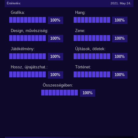
Értékelés:
2021. May 24.
Grafika:
Hang:
██████████
██████████
100%
100%
Design, művésziség:
Zene:
██████████
██████████
100%
100%
Játékélmény:
Újítások, ötletek:
██████████
██████████
100%
100%
Hossz, újrajátszhat.:
Történet:
██████████
██████████
100%
100%
Összességében:
██████████
100%