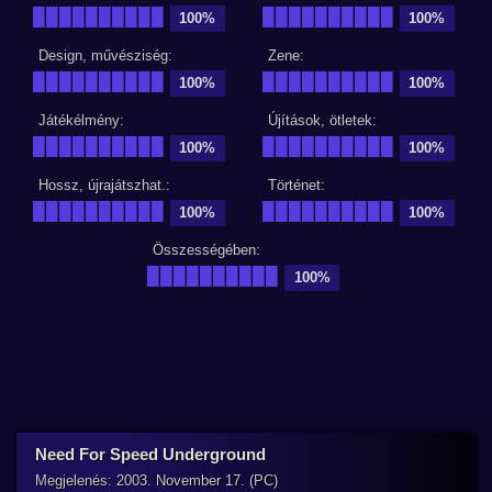
██████████
██████████
100%
100%
Design, művésziség:
Zene:
██████████
██████████
100%
100%
Játékélmény:
Újítások, ötletek:
██████████
██████████
100%
100%
Hossz, újrajátszhat.:
Történet:
██████████
██████████
100%
100%
Összességében:
██████████
100%
Need For Speed Underground
Megjelenés: 2003. November 17. (PC)