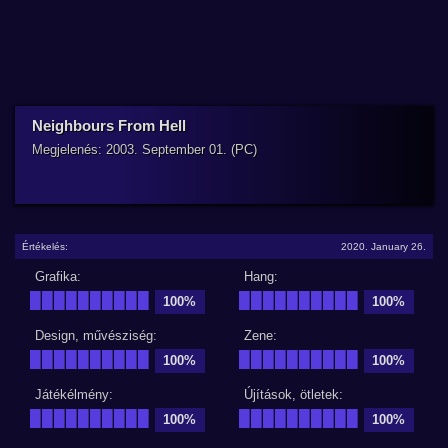
Neighbours From Hell
Megjelenés: 2003. September 01. (PC)
Értékelés:
2020. January 26.
Grafika:
Hang:
██████████
██████████
100%
100%
Design, művésziség:
Zene:
██████████
██████████
100%
100%
Játékélmény:
Újítások, ötletek:
██████████
██████████
100%
100%