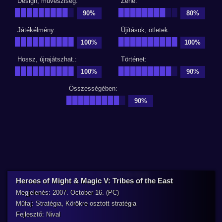
Design, művésziség:
Zene:
█████████
█
████████
██
90%
80%
Játékélmény:
Újítások, ötletek:
██████████
██████████
100%
100%
Hossz, újrajátszhat.:
Történet:
██████████
█████████
█
100%
90%
Összességében:
█████████
█
90%
Heroes of Might & Magic V: Tribes of the East
Megjelenés: 2007. October 16. (PC)
Műfaj: Stratégia, Körökre osztott stratégia
Fejlesztő: Nival