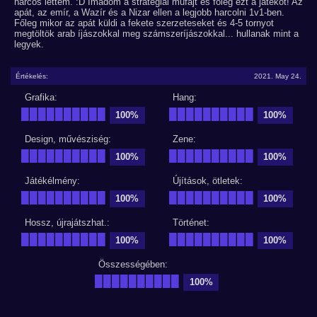
harcos lettem. :D Imádom a stratégiai műfajt és főleg ezt a játékot! Az
apát, az emír, a Wazír és a Nizar ellen a legjobb harcolni 1v1-ben.
Főleg mikor az apát küldi a fekete szerzeteseket és 4-5 tornyot
megtöltök arab íjászokkal meg számszeríjászokkal... hullanak mint a
legyek.
Értékelés:
2021. May 24.
Grafika:
Hang:
██████████
██████████
100%
100%
Design, művésziség:
Zene:
██████████
██████████
100%
100%
Játékélmény:
Újítások, ötletek:
██████████
██████████
100%
100%
Hossz, újrajátszhat.:
Történet:
██████████
██████████
100%
100%
Összességében:
██████████
100%