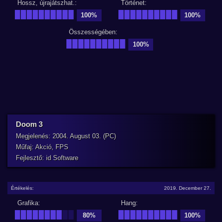
Hossz, újrajátszhat.:
Történet:
██████████
██████████
100%
100%
Összességében:
██████████
100%
Doom 3
Megjelenés: 2004. August 03. (PC)
Műfaj: Akció, FPS
Fejlesztő: id Software
Értékelés:
2019. December 27.
Grafika:
Hang:
████████
██
██████████
80%
100%