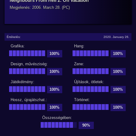
Neighbours From Hell 2: On Vacation
Megjelenés: 2006. March 28. (PC)
Értékelés:
2020. January 26.
Grafika:
Hang:
██████████
██████████
100%
100%
Design, művésziség:
Zene:
██████████
██████████
100%
100%
Játékélmény:
Újítások, ötletek:
██████████
██████████
100%
100%
Hossz, újrajátszhat.:
Történet:
██████████
██████████
100%
100%
Összességében:
█████████
█
90%