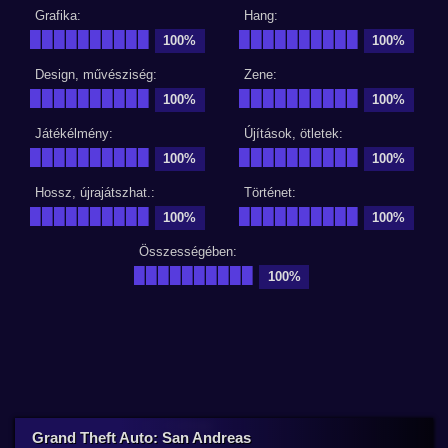
Grafika:
Hang:
██████████
██████████
100%
100%
Design, művésziség:
Zene:
██████████
██████████
100%
100%
Játékélmény:
Újítások, ötletek:
██████████
██████████
100%
100%
Hossz, újrajátszhat.:
Történet:
██████████
██████████
100%
100%
Összességében:
██████████
100%
Grand Theft Auto: San Andreas