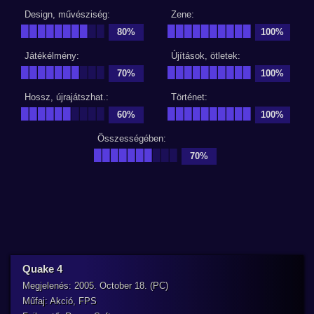
Design, művésziség:
Zene:
████████
██
██████████
80%
100%
Játékélmény:
Újítások, ötletek:
███████
███
██████████
70%
100%
Hossz, újrajátszhat.:
Történet:
██████
████
██████████
60%
100%
Összességében:
███████
███
70%
Quake 4
Megjelenés: 2005. October 18. (PC)
Műfaj: Akció, FPS