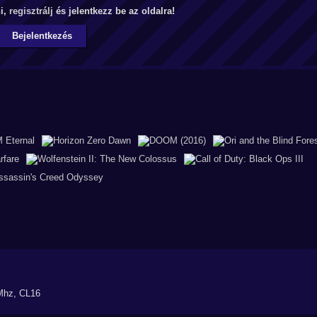
ni,
regisztrálj
és jelentkezz be az oldalra!
Bejelentkezés
Mhz, CL16