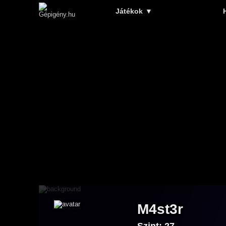
Játékok
▼
M4st3r