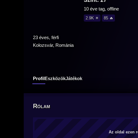
Szint: 27
10 éve tag, offline
2.9K ☀
85 🔥
23 éves, férfi
Kolozsvár, Románia
Profil
Eszközök
Játékok
Rólam
Az oldal ezen r