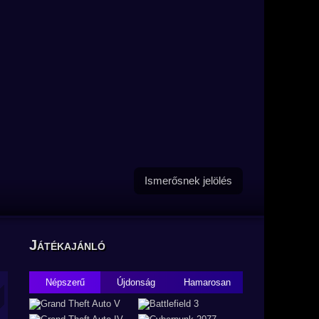
Ismerősnek jelölés
Játékajánló
Népszerű
Újdonság
Hamarosan