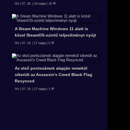
Hír | 07. 26. | 10 napja | 16 💬
A Steam Machine Windows 11 alatt is
közel SteamOS-szintű teljesítményt nyújt
Hír | 07. 19. | 17 napja | 0 💬
Az első pontszámok alapján remekül
sikerült az Assassin's Creed Black Flag
Resynced
Hír | 07. 19. | 17 napja | 1 💬