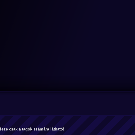
észe csak a tagok számára látható!