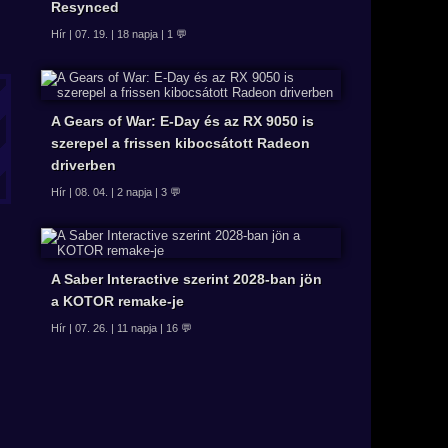
Resynced
Hír | 07. 19. | 18 napja | 1 💬
A Gears of War: E-Day és az RX 9050 is
szerepel a frissen kibocsátott Radeon
driverben
Hír | 08. 04. | 2 napja | 3 💬
A Saber Interactive szerint 2028-ban jön
a KOTOR remake-je
Hír | 07. 26. | 11 napja | 16 💬