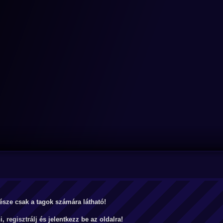
észe csak a tagok számára látható!
ni,
regisztrálj
és jelentkezz be az oldalra!