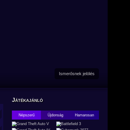
Ismerősnek jelölés
Játékajánló
Népszerű
Újdonság
Hamarosan