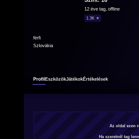
Szint: 16
12 éve tag, offline
1.3K ☀
férfi
Szlovákia
Profil
Eszközök
Játékok
Értékelések
Az oldal ezen r
Ha szeretnél tag len